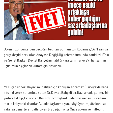
Ülkenin zor günlerden geçtiğini belirten Burhanettin Kocamaz, 16 Nisan’da
gerçekleştirilecek olan Anayasa Değişikliği referandumunda partisi MHP’nin
ve Genel Başkan Devlet Bahçeli’nin aldığı kararların Türkiye’yi her zaman
uçurumun eşiğinden kurtardığını savundu.
MHP içerisindeki Hayırcı muhalifler için konuşan Kocamaz, “Türkiye’de kaos
bitsin diyerek sorumluluk alan Dr. Devlet Bahçeli’dir. Bazı arkadaşlarımız bir
yerlere takılıp, kalıyorlar. ‘Bizi çok incitmişlerdi, Liderimiz neden bir yerlere
takılıp kalıyor ki’ diyorlar. Bu arkadaşlarıma şunu söylüyorum, söz konusu
vatansa gerisi teferruattır diyen biz değil miyiz? Önce ülkem ve milletim,