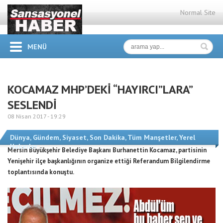
Normal Site
MENÜ
KOCAMAZ MHP’DEKİ “HAYIRCI”LARA”
SESLENDİ
08 Nisan 2017 -
19:29
Dünya
,
Gündem
,
Siyaset
,
Son Dakika
,
Tüm Manşetler
,
Yerel
Haberler
Mersin Büyükşehir Belediye Başkanı Burhanettin Kocamaz, partisinin
Yenişehir ilçe başkanlığının organize ettiği Referandum Bilgilendirme
toplantısında konuştu.