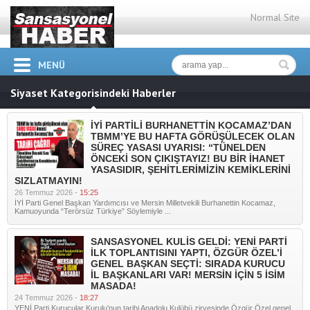
Normal Site
MENÜ
Siyaset Kategorisindeki Haberler
İYİ PARTİLİ BURHANETTİN KOCAMAZ’DAN
TBMM’YE BU HAFTA GÖRÜŞÜLECEK OLAN
SÜREÇ YASASI UYARISI: “TÜNELDEN
ÖNCEKİ SON ÇIKIŞTAYIZ! BU BİR İHANET
YASASIDIR, ŞEHİTLERİMİZİN KEMİKLERİNİ
SIZLATMAYIN!
26 Temmuz 2026 -
15:25
İYİ Parti Genel Başkan Yardımcısı ve Mersin Milletvekili Burhanettin Kocamaz,
Kamuoyunda “Terörsüz Türkiye” Söylemiyle ...
SANSASYONEL KULİS GELDİ: YENİ PARTİ
İLK TOPLANTISINI YAPTI, ÖZGÜR ÖZEL’İ
GENEL BAŞKAN SEÇTİ: SIRADA KURUCU
İL BAŞKANLARI VAR! MERSİN İÇİN 5 İSİM
MASADA!
24 Temmuz 2026 -
18:27
YENİ Parti Kurucular Kurulu’nun tarihi Anadolu Kulübü zirvesinde Özgür Özel genel