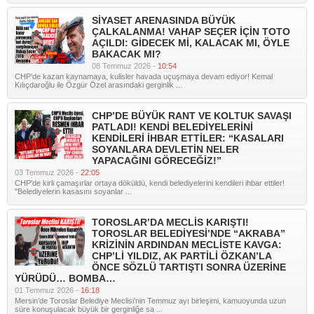
SİYASET ARENASINDA BÜYÜK
ÇALKALANMA! VAHAP SEÇER İÇİN TOTO
AÇILDI: GİDECEK Mİ, KALACAK MI, ÖYLE
BAKACAK MI?
08 Temmuz 2026 -
10:54
CHP’de kazan kaynamaya, kulisler havada uçuşmaya devam ediyor! Kemal
Kılıçdaroğlu ile Özgür Özel arasındaki gerginlik ...
CHP’DE BÜYÜK RANT VE KOLTUK SAVAŞI
PATLADI! KENDİ BELEDİYELERİNİ
KENDİLERİ İHBAR ETTİLER: “KASALARI
SOYANLARA DEVLETİN NELER
YAPACAĞINI GÖRECEĞİZ!”
03 Temmuz 2026 -
22:05
CHP'de kirli çamaşırlar ortaya döküldü, kendi belediyelerini kendileri ihbar ettiler!
"Belediyelerin kasasını soyanlar ...
TOROSLAR’DA MECLİS KARIŞTI!
TOROSLAR BELEDİYESİ’NDE “AKRABA”
KRİZİNİN ARDINDAN MECLİSTE KAVGA:
CHP’Lİ YILDIZ, AK PARTİLİ ÖZKAN’LA
ÖNCE SÖZLÜ TARTIŞTI SONRA ÜZERİNE
YÜRÜDÜ… BOMBA…
01 Temmuz 2026 -
16:18
Mersin’de Toroslar Belediye Meclisi’nin Temmuz ayı birleşimi, kamuoyunda uzun
süre konuşulacak büyük bir gerginliğe sa ...