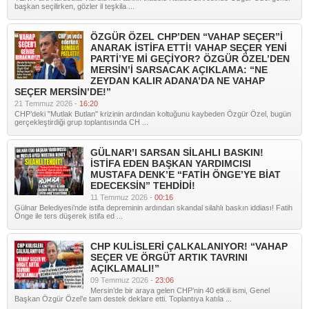
başkan seçilirken, gözler il teşkila ...
ÖZGÜR ÖZEL CHP’DEN “VAHAP SEÇER”İ
ANARAK İSTİFA ETTİ! VAHAP SEÇER YENİ
PARTİ’YE Mİ GEÇİYOR? ÖZGÜR ÖZEL’DEN
MERSİN’İ SARSACAK AÇIKLAMA: “NE
ZEYDAN KALIR ADANA’DA NE VAHAP
SEÇER MERSİN’DE!”
21 Temmuz 2026 -
16:20
CHP’deki "Mutlak Butlan" krizinin ardından koltuğunu kaybeden Özgür Özel, bugün
gerçekleştirdiği grup toplantısında CH ...
GÜLNAR’I SARSAN SİLAHLI BASKIN!
İSTİFA EDEN BAŞKAN YARDIMCISI
MUSTAFA DENK’E “FATİH ÖNGE’YE BİAT
EDECEKSİN” TEHDİDİ!
11 Temmuz 2026 -
00:16
Gülnar Belediyesi’nde istifa depreminin ardından skandal silahlı baskın iddiası! Fatih
Önge ile ters düşerek istifa ed ...
CHP KULİSLERİ ÇALKALANIYOR! “VAHAP
SEÇER VE ÖRGÜT ARTIK TAVRINI
AÇIKLAMALI!”
09 Temmuz 2026 -
23:06
Mersin’de bir araya gelen CHP’nin 40 etkili ismi, Genel
Başkan Özgür Özel’e tam destek deklare etti. Toplantıya katıla ...