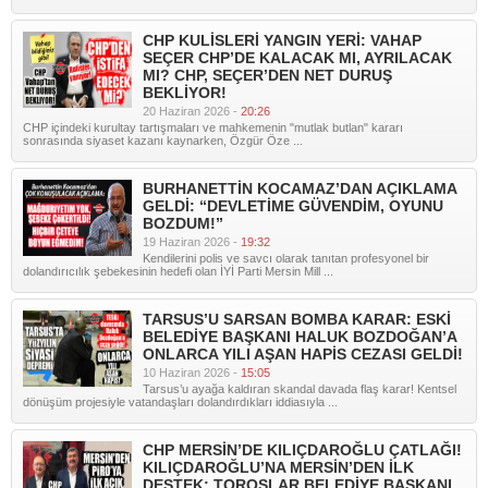
CHP KULİSLERİ YANGIN YERİ: VAHAP
SEÇER CHP’DE KALACAK MI, AYRILACAK
MI? CHP, SEÇER’DEN NET DURUŞ
BEKLİYOR!
20 Haziran 2026 -
20:26
CHP içindeki kurultay tartışmaları ve mahkemenin "mutlak butlan" kararı
sonrasında siyaset kazanı kaynarken, Özgür Öze ...
BURHANETTİN KOCAMAZ’DAN AÇIKLAMA
GELDİ: “DEVLETİME GÜVENDİM, OYUNU
BOZDUM!”
19 Haziran 2026 -
19:32
Kendilerini polis ve savcı olarak tanıtan profesyonel bir
dolandırıcılık şebekesinin hedefi olan İYİ Parti Mersin Mill ...
TARSUS’U SARSAN BOMBA KARAR: ESKİ
BELEDİYE BAŞKANI HALUK BOZDOĞAN’A
ONLARCA YILI AŞAN HAPİS CEZASI GELDİ!
10 Haziran 2026 -
15:05
Tarsus’u ayağa kaldıran skandal davada flaş karar! Kentsel
dönüşüm projesiyle vatandaşları dolandırdıkları iddiasıyla ...
CHP MERSİN’DE KILIÇDAROĞLU ÇATLAĞI!
KILIÇDAROĞLU’NA MERSİN’DEN İLK
DESTEK: TOROSLAR BELEDİYE BAŞKANI