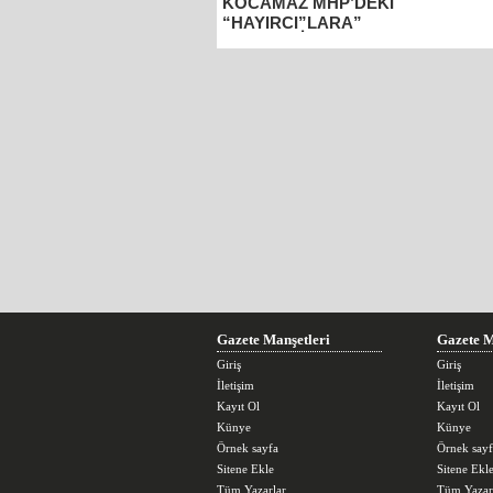
KOCAMAZ MHP’DEKİ
“HAYIRCI”LARA”
SESLENDİ
Gazete Manşetleri
Gazete M
Giriş
Giriş
İletişim
İletişim
Kayıt Ol
Kayıt Ol
Künye
Künye
Örnek sayfa
Örnek sayf
Sitene Ekle
Sitene Ekl
Tüm Yazarlar
Tüm Yazar