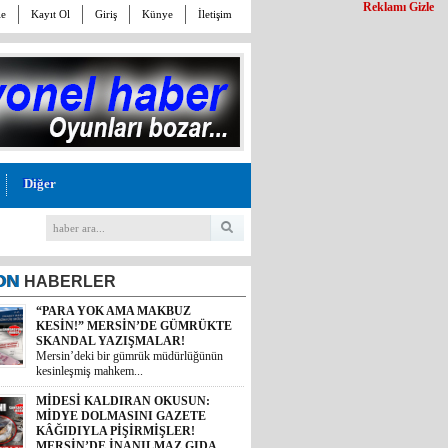
Reklamı Gizle
le
Kayıt Ol
Giriş
Künye
İletişim
Diğer
ON
HABERLER
“PARA YOK AMA MAKBUZ
KESİN!” MERSİN’DE GÜMRÜKTE
SKANDAL YAZIŞMALAR!
Mersin’deki bir gümrük müdürlüğünün
kesinleşmiş mahkem...
MİDESİ KALDIRAN OKUSUN:
MİDYE DOLMASINI GAZETE
KÂĞIDIYLA PİŞİRMİŞLER!
MERSİN’DE İNANILMAZ GIDA