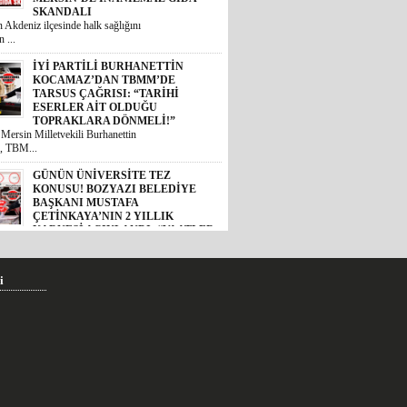
SKANDALI
 Akdeniz ilçesinde halk sağlığını
 ...
İYİ PARTİLİ BURHANETTİN
KOCAMAZ’DAN TBMM’DE
TARSUS ÇAĞRISI: “TARİHİ
ESERLER AİT OLDUĞU
TOPRAKLARA DÖNMELİ!”
 Mersin Milletvekili Burhanettin
, TBM...
GÜNÜN ÜNİVERSİTE TEZ
KONUSU! BOZYAZI BELEDİYE
BAŞKANI MUSTAFA
ÇETİNKAYA’NIN 2 YILLIK
KARNESİ AÇIKLANDI: “VAATLER
SIFIR ÇEKTİ”
2024 yerel seçimlerinde MHP’den
eledi...
i
CHP’DE İHRAÇ DÜĞMESİNE
BASILDI: MERSİN SİYASETİNDE
GÖZLER TAVIR KOYMADAN, NET
DURUŞ SERGİLEMEDEN CHP’DE
KALAN 4 İSME; SEÇER, KIŞ,
ÖMÜR VE VARAL’A ÇEVRİLDİ!
et Halk Partisi (CHP) genel
de YENİ Pa...