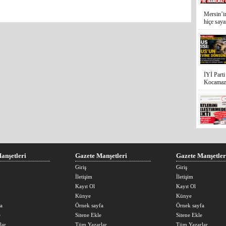
Mersin’in
hiçe sayan
İYİ Parti
Kocamaz
31 Mart 
Bozyazı B
anşetleri
Gazete Manşetleri
Gazete Manşetler
Giriş
Giriş
İletişim
İletişim
Kayıt Ol
Kayıt Ol
Künye
Künye
a
Örnek sayfa
Örnek sayfa
Cumhuriy
e
Sitene Ekle
Sitene Ekle
merkezin
lar
Tüm Yazarlar
Tüm Yazarlar