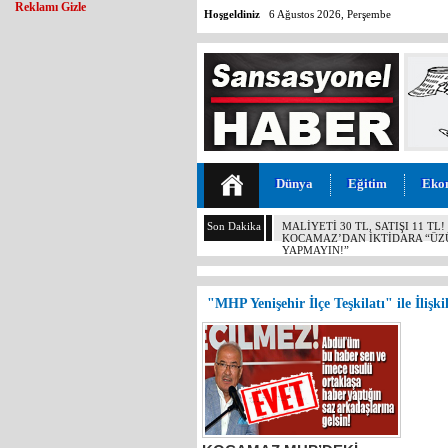
Reklamı Gizle
Hoşgeldiniz
6 Ağustos 2026, Perşembe
Dünya
Eğitim
Eko
Son Dakika
MALİYETİ 30 TL, SATIŞI 11 T
KOCAMAZ’DAN İKTİDARA “ÜZÜ
YAPMAYIN!”
"MHP Yenişehir İlçe Teşkilatı" ile İlişki