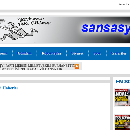
Sitene Ek
nomi
Gündem
Röportajlar
Siyaset
Spor
Galeriler
L! İYİ PARTİ MERSİN MİLLETVEKİLİ BURHANETTİN
M” TEPKİSİ: “BU KADAR VİCDANSIZLIK
EN
S
li Haberler