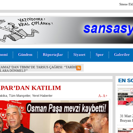
Sitene Ek
nomi
Gündem
Röportajlar
Siyaset
Spor
Galeriler
SU! BOZYAZI BELEDİYE BAŞKANI MUSTAFA
ESİ AÇIKLANDI: “VAATLER SIFIR ÇEKTİ”
EN
S
EPAR’DAN KATILIM
akika
,
Tüm Manşetler
,
Yerel Haberler
A-
A+
31 Mart 
Bozyazı B