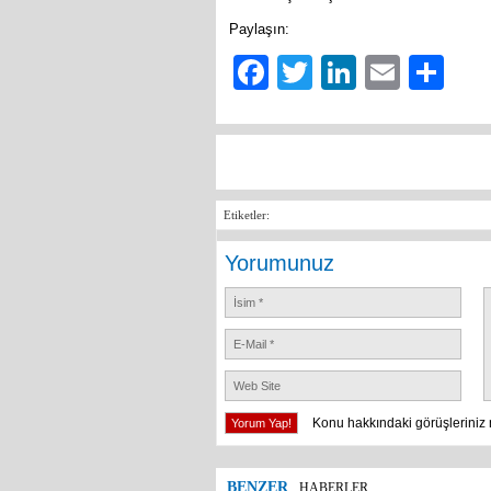
Paylaşın:
Facebook
Twitter
LinkedIn
Email
Sh
Etiketler:
Yorumunuz
Konu hakkındaki görüşleriniz 
BENZER
HABERLER