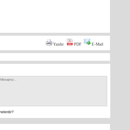
are
Mersin s
Anamur B
Yazdır
PDF
E-Mail
İYİ Parti
Kocamaz
nelerdir?