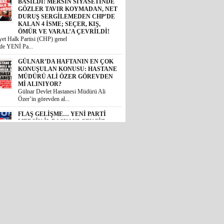
ÖMÜR VE VARAL’A ÇEVRİLDİ!
et Halk Partisi (CHP) genel
de YENİ Pa...
GÜLNAR’DA HAFTANIN EN ÇOK
KONUŞULAN KONUSU: HASTANE
MÜDÜRÜ ALİ ÖZER GÖREVDEN
Mİ ALINIYOR?
Gülnar Devlet Hastanesi Müdürü Ali
Özer’in görevden al...
FLAŞ GELİŞME… YENİ PARTİ
MERSİN İL BAŞKANI CENGİZ
GÖKÇEL OLDU!
Özgür Özel genel başkanlığında
teşkilatlanma çalışmala...
MERSİN’İ AYAĞA KALDIRAN
VAHŞETTE FLAŞ GELİŞME:
ÇOCUĞU ACIMASIZCA DARP
EDEN SALDIRGAN ADLİYEDE!
AİLE BAKANI AÇIKLAMA YAPTI,
AK PARTİLİ KIRATLI HASTANEYE
KOŞTU, MERSİN BAROSU
HAREKETE GEÇTİ!
 Akdeniz ilçesinde bir zincir
11 yaş...
ADANA’DA ÜCRETSİZ,
MERSİN’DE ÜCRETLİ! İYİ PARTİ