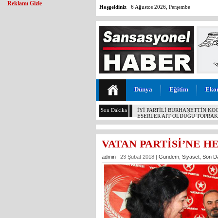
Reklamı Gizle
Hoşgeldiniz
6 Ağustos 2026, Perşembe
Dünya
Eğitim
Eko
Son Dakika
GÜNÜN ÜNİVERSİTE TEZ KONU
ÇETİNKAYA’NIN 2 YILLIK KARN
VATAN PARTİSİ’NE H
admin
| 23 Şubat 2018 |
Gündem
,
Siyaset
,
Son D