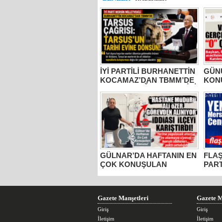
İYİ PARTİLİ BURHANETTİN
GÜNÜ
KOCAMAZ’DAN TBMM’DE
KON
TARSUS ÇAĞRISI: “TARİHİ
BELE
ESERLER AİT OLDUĞU
MUST
TOPRAKLARA DÖNMELİ!”
2 YI
AÇIK
SIFI
GÜLNAR’DA HAFTANIN EN
FLAŞ
ÇOK KONUŞULAN
PART
KONUSU: HASTANE
CEN
MÜDÜRÜ ALİ ÖZER
GÖREVDEN Mİ ALINIYOR?
Gazete Manşetleri
Gazete M
Giriş
Giriş
İletişim
İletişim