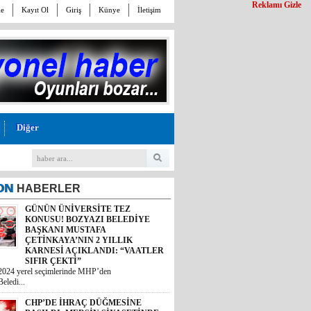
Reklamı Gizle
le
Kayıt Ol
Giriş
Künye
İletişim
Diğer
ON
HABERLER
GÜNÜN ÜNİVERSİTE TEZ
KONUSU! BOZYAZI BELEDİYE
BAŞKANI MUSTAFA
ÇETİNKAYA’NIN 2 YILLIK
KARNESİ AÇIKLANDI: “VAATLER
SIFIR ÇEKTİ”
CHP’DE İHRAÇ DÜĞMESİNE
2024 yerel seçimlerinde MHP’den
BASILDI: MERSİN SİYASETİNDE
eledi...
GÖZLER TAVIR KOYMADAN, NET
DURUŞ SERGİLEMEDEN CHP’DE
KALAN 4 İSME; SEÇER, KIŞ,