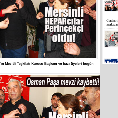
Cumhuriy
merkezin
 Mezitli Teşkilatı Kurucu Başkanı ve bazı üyeleri bugün
Mersin’in
markette 