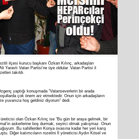
İYİ Part
Mersin Mi
itli ilçesi kurucu başkanı Özkan Kılınç, arkadaşları
 Yaravlı Vatan Partisi’ne üye oldular. Vatan Partisi il
etleri takıldı.
60 yıl 7 
Özgenç yaptığı konuşmada “Vatanseverlerin bir arada
Haluk Bo
oşullarda çok önem arz etmektedir. Onun için arkadaşların
ze yuvanıza hoş geldiniz diyorum” dedi.
eticisi olan Özkan Kılınç ise “Bu gün bir araya gelmek, bir
mal’in askerlerine boş durmak, seyirci olmak yakışmaz. Onun
cuğuyum. Bu sahillerden Konya ovasına kadar her yeri karış
ştu. Diğer katımcıların rozetini İl yöneticisi Aydın Kösel ve