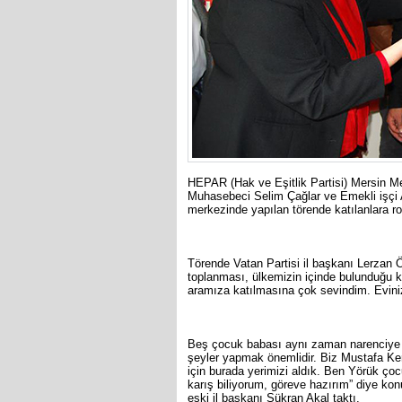
HEPAR (Hak ve Eşitlik Partisi) Mersin Mez
Muhasebeci Selim Çağlar ve Emekli işçi Ali
merkezinde yapılan törende katılanlara roz
Törende Vatan Partisi il başkanı Lerzan 
toplanması, ülkemizin içinde bulunduğu k
aramıza katılmasına çok sevindim. Evini
Beş çocuk babası aynı zaman narenciye ür
şeyler yapmak önemlidir. Biz Mustafa Ke
için burada yerimizi aldık. Ben Yörük ço
karış biliyorum, göreve hazırım” diye konu
eski il başkanı Şükran Akal taktı.