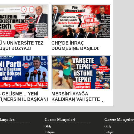
N ÜNİVERSİTE TEZ
CHP’DE İHRAÇ
USU! BOZYAZI
DÜĞMESİNE BASILDI:
DİYE BAŞKANI
MERSİN SİYASETİNDE
AFA ÇETİNKAYA’NIN
GÖZLER TAVIR
LLIK KARNESİ
KOYMADAN, NET DURUŞ
LANDI: “VAATLER
SERGİLEMEDEN CHP’DE
R ÇEKTİ”
KALAN 4 İSME; SEÇER,
KIŞ, ÖMÜR VE VARAL’A
ÇEVRİLDİ!
 GELİŞME… YENİ
MERSİN’İ AYAĞA
İ MERSİN İL BAŞKANI
KALDIRAN VAHŞETTE
GİZ GÖKÇEL OLDU!
FLAŞ GELİŞME: ÇOCUĞU
ACIMASIZCA DARP EDEN
SALDIRGAN ADLİYEDE!
AİLE BAKANI AÇIKLAMA
anşetleri
Gazete Manşetleri
Gazete Manşetler
YAPTI, AK PARTİLİ KIRATLI
HASTANEYE KOŞTU,
Giriş
Giriş
MERSİN BAROSU
İletişim
İletişim