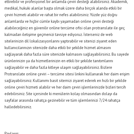
ettirebilir ve profesyonel bir anlamda çeviri desteği alabilirsiniz. Akademik,
medikal, hukuki alanlar başta olmak üzere daha birçok alanda etkili bir
çeviri hizmeti alabilir ve rahat bir nefes alabilirsiniz. Yüzde yüz doğru
anlamlarda ve hiçbir cümle kaybı yaşamadan online çeviri desteği
alabileceğiniz en güvenilir online tercüme ofisi olan protranslate ile geç
kalmadan iletişime geçmenizi tavsiye ediyoruz. İsterseniz de web
sitelerinizin dil lokalizasyonlarını yaptırabilir ve sitenizi ziyaret eden
kullanıcılarınızın sitenizde daha etkili bir şekilde hizmet almasını
sağlayarak daha fazla süre sitenizde kalmasını sağlayabilirsiniz. Bu sayede
ürünlerinizin ya da hizmetlerinizin en etkili bir şekilde tanıtımlarını
sağlayabilir ve daha fazla kitleye ulaşım sağlayabilirsiniz. Bizlere
Protranslate online çeviri – tercüme sitesi
linkini kullanarak her daim erişim
sağlayabilirsiniz. Kullanımı basit sitemizi ziyaret ederek en hızlı bir şekilde
online çeviri hizmeti alabilir ve her daim çeviri işlemlerinizde bizleri tercih
edebilirsiniz. Site içersinde ki menülerin kolay olmasından dolayı da
sayfalar arasında rahatça gezinebilir ve tüm işlemlerinizi 7/24 rahatça
halledebilirsiniz.
Paylaşın: