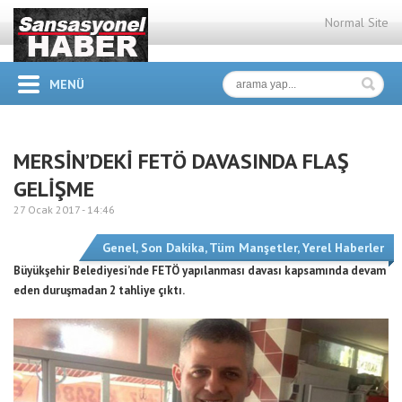
Normal Site
MENÜ
MERSİN’DEKİ FETÖ DAVASINDA FLAŞ
GELİŞME
27 Ocak 2017 -
14:46
Genel
,
Son Dakika
,
Tüm Manşetler
,
Yerel Haberler
Büyükşehir Belediyesi’nde FETÖ yapılanması davası kapsamında devam
eden duruşmadan 2 tahliye çıktı.