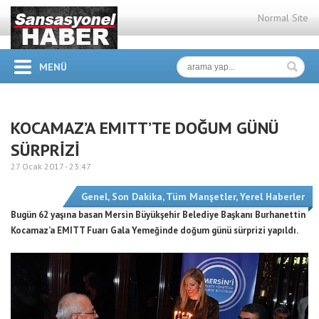
Normal Site
MENÜ
KOCAMAZ’A EMITT’TE DOĞUM GÜNÜ
SÜRPRİZİ
27 Ocak 2017 -
23:47
Genel
,
Son Dakika
,
Tüm Manşetler
,
Yerel Haberler
Bugün 62 yaşına basan Mersin Büyükşehir Belediye Başkanı Burhanettin
Kocamaz’a EMITT Fuarı Gala Yemeğinde doğum günü sürprizi yapıldı.