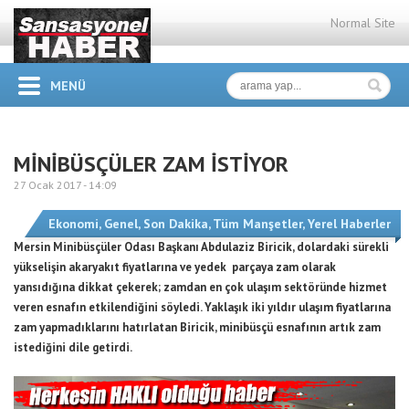
Normal Site
MENÜ
MİNİBÜSÇÜLER ZAM İSTİYOR
27 Ocak 2017 -
14:09
Ekonomi
,
Genel
,
Son Dakika
,
Tüm Manşetler
,
Yerel Haberler
Mersin Minibüsçüler Odası Başkanı Abdulaziz Biricik, dolardaki sürekli
yükselişin akaryakıt fiyatlarına ve yedek parçaya zam olarak
yansıdığına dikkat çekerek; zamdan en çok ulaşım sektöründe hizmet
veren esnafın etkilendiğini söyledi. Yaklaşık iki yıldır ulaşım fiyatlarına
zam yapmadıklarını hatırlatan Biricik, minibüsçü esnafının artık zam
istediğini dile getirdi.