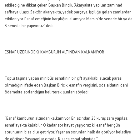
etkilediğine dikkat çeken Başkan Biricik, “Akaryakıta yapılan zam had
safhaya ulaştı. Sektör; akaryakıta, yedek parçaya, işçiliğe gelen zamlardan
etkileniyor. Esnaf emeğinin karşılığını alamıyor. Mersin’de senede bir ya da
3 senede bir yapıyoruz” dedi.
ESNAF ÜZERİNDEKİ KAMBURUN ALTINDAN KALKAMIYOR
Toplu taşıma yapan minibüs esnafının bir çift ayakkabı alacak parası
olmadığını ifade eden Başkan Biricik, esnafın vergisini, oda aidatını dahi
ödemekte zorlandığını belirterek, şunları söyledi:
“Esnaf kamburun altından kalkamıyor. En azından 25 kuruş zam yapılsa;
esnaf ayakta kalabilir. O kadar zor hayat yaşıyoruz ki; esnaf her gün
sorunlarını bize dile getiriyor. Yaşanan sorunları halk da görüyor belediye
de görüyor. Yaşananlar ortada. Kısaca esnaf sıkıntıda.”