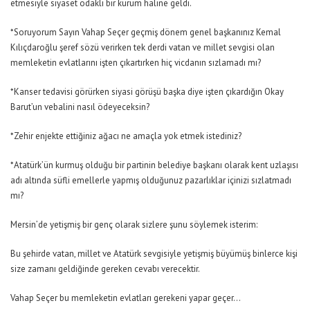
etmesiyle siyaset odaklı bir kurum haline geldi.
*Soruyorum Sayın Vahap Seçer geçmiş dönem genel başkanınız Kemal
Kılıçdaroğlu şeref sözü verirken tek derdi vatan ve millet sevgisi olan
memleketin evlatlarını işten çıkartırken hiç vicdanın sızlamadı mı?
*Kanser tedavisi görürken siyasi görüşü başka diye işten çıkardığın Okay
Barut’un vebalini nasıl ödeyeceksin?
*Zehir enjekte ettiğiniz ağacı ne amaçla yok etmek istediniz?
*Atatürk’ün kurmuş olduğu bir partinin belediye başkanı olarak kent uzlaşısı
adı altında süfli emellerle yapmış olduğunuz pazarlıklar içinizi sızlatmadı
mı?
Mersin’de yetişmiş bir genç olarak sizlere şunu söylemek isterim:
Bu şehirde vatan, millet ve Atatürk sevgisiyle yetişmiş büyümüş binlerce kişi
size zamanı geldiğinde gereken cevabı verecektir.
Vahap Seçer bu memleketin evlatları gerekeni yapar geçer…