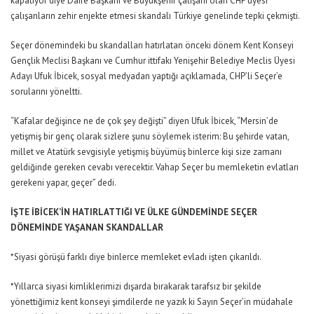
kapatıyor diye Daire Başkanı ve Büyükşehir çalışanı olan CHP üyesi
çalışanların zehir enjekte etmesi skandalı Türkiye genelinde tepki çekmişti.
Seçer dönemindeki bu skandalları hatırlatan önceki dönem Kent Konseyi
Gençlik Meclisi Başkanı ve Cumhur ittifakı Yenişehir Belediye Meclis Üyesi
Adayı Ufuk İbicek, sosyal medyadan yaptığı açıklamada, CHP’li Seçer’e
sorularını yöneltti.
“Kafalar değişince ne de çok şey değişti” diyen Ufuk İbicek, “Mersin’de
yetişmiş bir genç olarak sizlere şunu söylemek isterim: Bu şehirde vatan,
millet ve Atatürk sevgisiyle yetişmiş büyümüş binlerce kişi size zamanı
geldiğinde gereken cevabı verecektir. Vahap Seçer bu memleketin evlatları
gerekeni yapar, geçer” dedi.
İŞTE İBİCEK’İN HATIRLATTIĞI VE ÜLKE GÜNDEMİNDE SEÇER
DÖNEMİNDE YAŞANAN SKANDALLAR
*Siyasi görüşü farklı diye binlerce memleket evladı işten çıkarıldı.
*Yıllarca siyasi kimliklerimizi dışarda bırakarak tarafsız bir şekilde
yönettiğimiz kent konseyi şimdilerde ne yazık ki Sayın Seçer’in müdahale