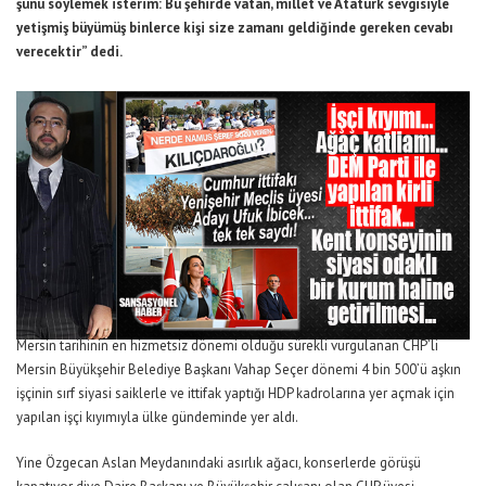
şunu söylemek isterim: Bu şehirde vatan, millet ve Atatürk sevgisiyle
yetişmiş büyümüş binlerce kişi size zamanı geldiğinde gereken cevabı
verecektir” dedi.
Mersin tarihinin en hizmetsiz dönemi olduğu sürekli vurgulanan CHP’li
Mersin Büyükşehir Belediye Başkanı Vahap Seçer dönemi 4 bin 500’ü aşkın
işçinin sırf siyasi saiklerle ve ittifak yaptığı HDP kadrolarına yer açmak için
yapılan işçi kıyımıyla ülke gündeminde yer aldı.
Yine Özgecan Aslan Meydanındaki asırlık ağacı, konserlerde görüşü