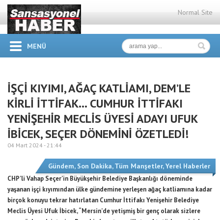
Normal Site
MENÜ
İŞÇİ KIYIMI, AĞAÇ KATLİAMI, DEM’LE
KİRLİ İTTİFAK… CUMHUR İTTİFAKI
YENİŞEHİR MECLİS ÜYESİ ADAYI UFUK
İBİCEK, SEÇER DÖNEMİNİ ÖZETLEDİ!
04 Mart 2024 -
21:44
Gündem
,
Son Dakika
,
Tüm Manşetler
,
Yerel Haberler
CHP’li Vahap Seçer’in Büyükşehir Belediye Başkanlığı döneminde
yaşanan işçi kıyımından ülke gündemine yerleşen ağaç katliamına kadar
birçok konuyu tekrar hatırlatan Cumhur İttifakı Yenişehir Belediye
Meclis Üyesi Ufuk İbicek, “Mersin’de yetişmiş bir genç olarak sizlere