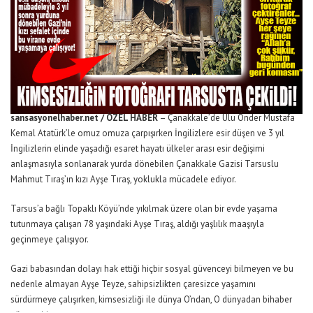
sansasyonelhaber.net / ÖZEL HABER
– Çanakkale’de Ulu Önder Mustafa
Kemal Atatürk’le omuz omuza çarpışırken İngilizlere esir düşen ve 3 yıl
İngilizlerin elinde yaşadığı esaret hayatı ülkeler arası esir değişimi
anlaşmasıyla sonlanarak yurda dönebilen Çanakkale Gazisi Tarsuslu
Mahmut Tıraş’ın kızı Ayşe Tıraş, yoklukla mücadele ediyor.
Tarsus’a bağlı Topaklı Köyü’nde yıkılmak üzere olan bir evde yaşama
tutunmaya çalışan 78 yaşındaki Ayşe Tıraş, aldığı yaşlılık maaşıyla
geçinmeye çalışıyor.
Gazi babasından dolayı hak ettiği hiçbir sosyal güvenceyi bilmeyen ve bu
nedenle almayan Ayşe Teyze, sahipsizlikten çaresizce yaşamını
sürdürmeye çalışırken, kimsesizliği ile dünya O’ndan, O dünyadan bihaber