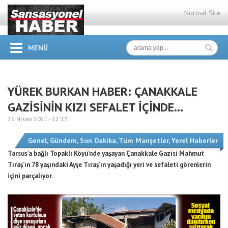
Normal Site
MENÜ
YÜREK BURKAN HABER: ÇANAKKALE
GAZİSİNİN KIZI SEFALET İÇİNDE…
26 Nisan 2021 -
12:13
Genel
,
Gündem
,
Son Dakika
,
Tüm Manşetler
,
Yerel Haberler
Tarsus’a bağlı Topaklı Köyü’nde yaşayan Çanakkale Gazisi Mahmut
Tıraş’ın 78 yaşındaki Ayşe Tıraş’ın yaşadığı yeri ve sefaleti görenlerin
içini parçalıyor.