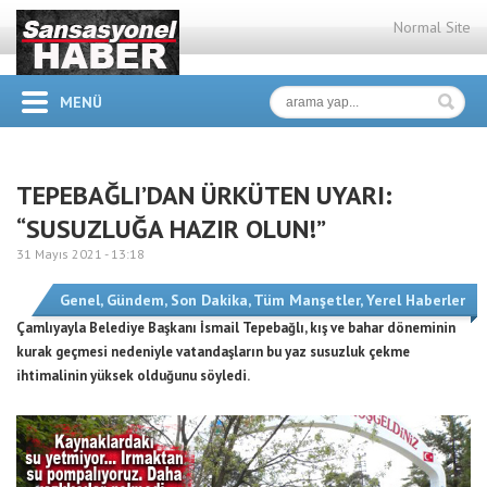
Normal Site
MENÜ
TEPEBAĞLI’DAN ÜRKÜTEN UYARI:
“SUSUZLUĞA HAZIR OLUN!”
31 Mayıs 2021 -
13:18
Genel
,
Gündem
,
Son Dakika
,
Tüm Manşetler
,
Yerel Haberler
Çamlıyayla Belediye Başkanı İsmail Tepebağlı, kış ve bahar döneminin
kurak geçmesi nedeniyle vatandaşların bu yaz susuzluk çekme
ihtimalinin yüksek olduğunu söyledi.