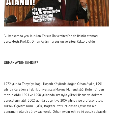
Bu kapsamda yeni kurulan Tarsus Üniversitesi’ne de Rektör ataması
gerçekleşti. Prof. Dr. Orhan Aydın, Tarsus üniversitesi Rektörü oldu.
ORHAN AYDIN KİMDİR?
1972 yılında Tonya’ya bağlı Hoşarlı Köyü’nde doğan Orhan Aydın, 1991
yılında Karadeniz Teknik Üniversitesi Makine Mühendisliği Bölümü’nden
mezun oldu. 1994 ve 1998 yıllarında sırasıyla yüksek lisans ve doktora
derecelerini aldı. 2002 yılında doçent ve 2007 yılında ise profesör oldu.
Yüksek Öğretim Kurulu(YÖK) Başkanı Prof.Dr.Gökhan Çetinsaya’nın
danışmanı olarak görev yapıyordu. Orhan Aydın, evli ve iki çocuk babasıdır.