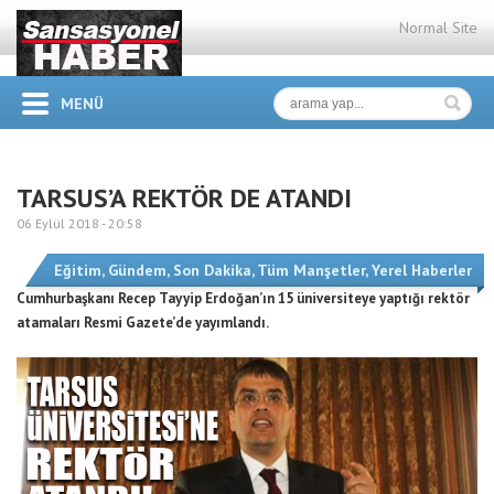
Normal Site
MENÜ
TARSUS’A REKTÖR DE ATANDI
06 Eylül 2018 -
20:58
Eğitim
,
Gündem
,
Son Dakika
,
Tüm Manşetler
,
Yerel Haberler
Cumhurbaşkanı Recep Tayyip Erdoğan’ın 15 üniversiteye yaptığı rektör
atamaları Resmi Gazete’de yayımlandı.