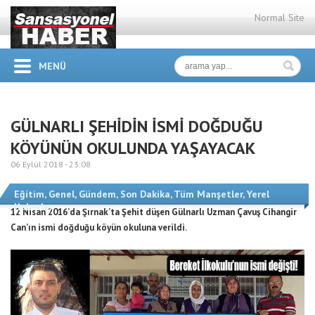
Normal Site
MENÜ
GÜLNARLI ŞEHİDİN İSMİ DOĞDUĞU
KÖYÜNÜN OKULUNDA YAŞAYACAK
06 Eylül 2018 -
23:08
Eğitim
,
Genel
,
Gündem
,
Son Dakika
,
Tüm Manşetler
,
Yerel
Haberler
12 Nisan 2016’da Şırnak’ta Şehit düşen Gülnarlı Uzman Çavuş Cihangir
Can’ın ismi doğduğu köyün okuluna verildi.