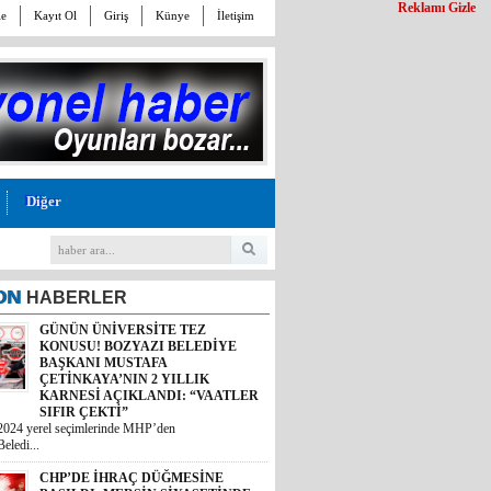
Reklamı Gizle
le
Kayıt Ol
Giriş
Künye
İletişim
Diğer
ON
HABERLER
GÜNÜN ÜNİVERSİTE TEZ
KONUSU! BOZYAZI BELEDİYE
BAŞKANI MUSTAFA
ÇETİNKAYA’NIN 2 YILLIK
KARNESİ AÇIKLANDI: “VAATLER
SIFIR ÇEKTİ”
2024 yerel seçimlerinde MHP’den
eledi...
CHP’DE İHRAÇ DÜĞMESİNE