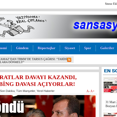
Sitene Ek
nomi
Gündem
Röportajlar
Siyaset
Spor
Galeriler
SU! BOZYAZI BELEDİYE BAŞKANI MUSTAFA
ESİ AÇIKLANDI: “VAATLER SIFIR ÇEKTİ”
EN
S
ATLAR DAVAYI KAZANDI,
BİNG DAVASI AÇIYORLAR!
Son Dakika
,
Tüm Manşetler
,
Yerel Haberler
A-
A+
31 Mart 
Bozyazı B