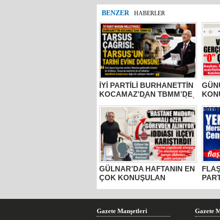
BENZER
HABERLER
İYİ PARTİLİ BURHANETTİN
GÜNÜ
KOCAMAZ’DAN TBMM’DE
KON
TARSUS ÇAĞRISI: “TARİHİ
BELE
ESERLER AİT OLDUĞU
MUST
TOPRAKLARA DÖNMELİ!”
2 YI
AÇIK
SIFI
GÜLNAR’DA HAFTANIN EN
FLAŞ
ÇOK KONUŞULAN
PART
KONUSU: HASTANE
CEN
MÜDÜRÜ ALİ ÖZER
GÖREVDEN Mİ ALINIYOR?
Gazete Manşetleri
Gazete M