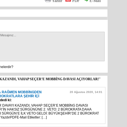
Yazdır
PDF
E-Mail
nelerdir?
AZANDI, VAHAP SEÇER’E MOBBİNG DAVASI AÇIYORLAR!
”
NA RAĞMEN MOBBİNGDEN
20 Ağustos 2020, 14:01
OKRATLARA ŞEHİR İÇİ
dedi ki:
 DAVAYI KAZANDI, VAHAP SEÇER’E MOBBİNG DAVASI
R’İN HAKSIZ SÜRGÜNÜNE 2. VETO: 2 BÜROKRATA DAHA
SÜRGÜN’E İLK VETO GELDİ: BÜYÜKŞEHİR’DE 2 BÜROKRAT
dırPDFE-Mail Etiketler: […]