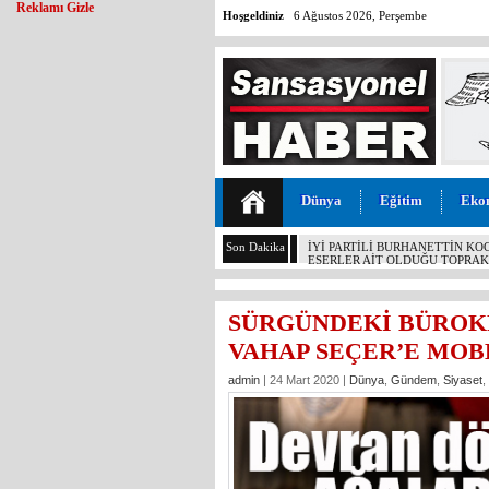
Reklamı Gizle
Hoşgeldiniz
6 Ağustos 2026, Perşembe
Dünya
Eğitim
Eko
Son Dakika
GÜNÜN ÜNİVERSİTE TEZ KONU
ÇETİNKAYA’NIN 2 YILLIK KARN
SÜRGÜNDEKİ BÜROKR
VAHAP SEÇER’E MOB
admin
| 24 Mart 2020 |
Dünya
,
Gündem
,
Siyaset
,