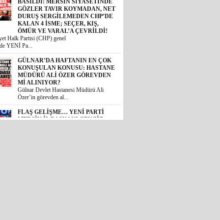
BASILDI: MERSİN SİYASETİNDE
GÖZLER TAVIR KOYMADAN, NET
DURUŞ SERGİLEMEDEN CHP’DE
KALAN 4 İSME; SEÇER, KIŞ,
ÖMÜR VE VARAL’A ÇEVRİLDİ!
et Halk Partisi (CHP) genel
de YENİ Pa...
GÜLNAR’DA HAFTANIN EN ÇOK
KONUŞULAN KONUSU: HASTANE
MÜDÜRÜ ALİ ÖZER GÖREVDEN
Mİ ALINIYOR?
Gülnar Devlet Hastanesi Müdürü Ali
Özer’in görevden al...
FLAŞ GELİŞME… YENİ PARTİ
MERSİN İL BAŞKANI CENGİZ
GÖKÇEL OLDU!
Özgür Özel genel başkanlığında
teşkilatlanma çalışmala...
MERSİN’İ AYAĞA KALDIRAN
VAHŞETTE FLAŞ GELİŞME:
ÇOCUĞU ACIMASIZCA DARP
EDEN SALDIRGAN ADLİYEDE!
AİLE BAKANI AÇIKLAMA YAPTI,
AK PARTİLİ KIRATLI HASTANEYE
KOŞTU, MERSİN BAROSU
HAREKETE GEÇTİ!
 Akdeniz ilçesinde bir zincir