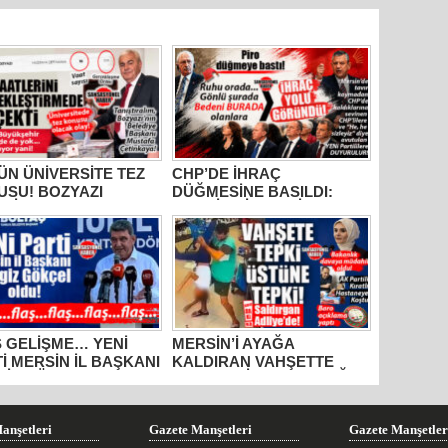
N ÜNİVERSİTE TEZ
CHP’DE İHRAÇ
USU! BOZYAZI
DÜĞMESİNE BASILDI:
DİYE BAŞKANI
MERSİN SİYASETİNDE
AFA ÇETİNKAYA’NIN
GÖZLER TAVIR
LLIK KARNESİ
KOYMADAN, NET DURUŞ
LANDI: “VAATLER
SERGİLEMEDEN CHP’DE
R ÇEKTİ”
KALAN 4 İSME; SEÇER,
KIŞ, ÖMÜR VE VARAL’A
ÇEVRİLDİ!
 GELİŞME… YENİ
MERSİN’İ AYAĞA
İ MERSİN İL BAŞKANI
KALDIRAN VAHŞETTE
GİZ GÖKÇEL OLDU!
FLAŞ GELİŞME: ÇOCUĞU
ACIMASIZCA DARP EDEN
SALDIRGAN ADLİYEDE!
AİLE BAKANI AÇIKLAMA
anşetleri
Gazete Manşetleri
Gazete Manşetler
YAPTI, AK PARTİLİ KIRATLI