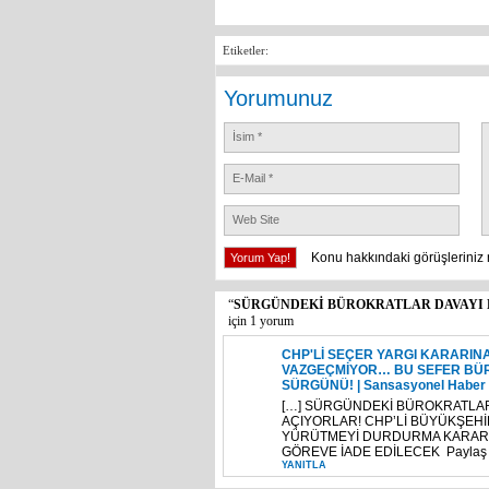
Etiketler:
Yorumunuz
Konu hakkındaki görüşleriniz 
“
SÜRGÜNDEKİ BÜROKRATLAR DAVAYI K
için 1 yorum
CHP'Lİ SEÇER YARGI KARARI
VAZGEÇMİYOR… BU SEFER BÜR
SÜRGÜNÜ! | Sansasyonel Haber
[…] SÜRGÜNDEKİ BÜROKRATLAR
AÇIYORLAR! CHP’Lİ BÜYÜKŞEHİ
YÜRÜTMEYİ DURDURMA KARARI 
GÖREVE İADE EDİLECEK Paylaş Yaz
YANITLA