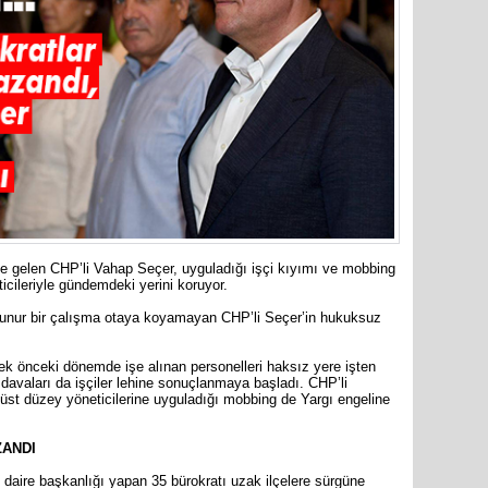
markette 
İYİ Part
Mersin Mi
ve gelen CHP’li Vahap Seçer, uyguladığı işçi kıyımı ve mobbing
cileriyle gündemdeki yerini koruyor.
okunur bir çalışma otaya koyamayan CHP’li Seçer’in hukuksuz
k önceki dönemde işe alınan personelleri haksız yere işten
60 yıl 7 
 davaları da işçiler lehine sonuçlanmaya başladı. CHP’li
Haluk Bo
 üst düzey yöneticilerine uyguladığı mobbing de Yargı engeline
ZANDI
daire başkanlığı yapan 35 bürokratı uzak ilçelere sürgüne