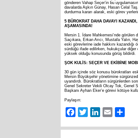
gönderen Vahap Seçer’in bu uygulamasına 
davalarda Aşkın Günay, Hasan Celal Taş,
durdurma kararı alarak, eski görev yerle
5 BÜROKRAT DAHA DAVAYI KAZANDI
AŞAMASINDA!
Mersin 1. İdare Mahkemesi’nde görülen di
Saçıkara, Erkan Arıcı, Mustafa Yalın, Ha
eski görevlerine iade hakkını kazandığı ö
sürdüğü ifade edilirken, hukukçular diğer
yüksek olduğu konusunda görüş bildirdi.
ŞOK KULİS: SEÇER VE EKİBİNE MOB
30 gün içinde söz konusu bürokratları es
Mersin Büyükşehir yönetimine sürgünzede
uyandırdı. Bürokratların sürgünlerden so
Genel Sekreter Vekili Olcay Tok, Genel S
Başkanı Ayhan Eker’e görevi kötüye kulla
Paylaşın:
Facebook
Twitter
LinkedIn
Email
Sh