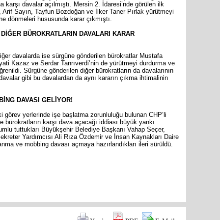
karşı davalar açılmıştı. Mersin 2. İdaresi’nde görülen ilk
 Arif Sayın, Tayfun Bozdoğan ve İlker Taner Pırlak yürütmeyi
rine dönmeleri hususunda karar çıkmıştı.
, DİĞER BÜROKRATLARIN DAVALARI KARAR
ğer davalarda ise sürgüne gönderilen bürokratlar Mustafa
Mersin s
yati Kazaz ve Serdar Tanrıverdi’nin de yürütmeyi durdurma ve
Anamur B
ğrenildi. Sürgüne gönderilen diğer bürokratların da davalarının
 davalar gibi bu davalardan da aynı kararın çıkma ihtimalinin
BİNG DAVASI GELİYOR!
ki görev yerlerinde işe başlatma zorunluluğu bulunan CHP’li
İYİ Parti
 bürokratların karşı dava açacağı iddiası büyük yankı
Kocamaz
rumlu tuttukları Büyükşehir Belediye Başkanı Vahap Seçer,
ekreter Yardımcısı Ali Rıza Özdemir ve İnsan Kaynakları Daire
nma ve mobbing davası açmaya hazırlandıkları ileri sürüldü.
are