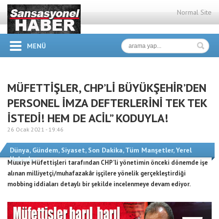
Normal Site
MENÜ
MÜFETTİŞLER, CHP’Lİ BÜYÜKŞEHİR’DEN
PERSONEL İMZA DEFTERLERİNİ TEK TEK
İSTEDİ! HEM DE ACİL” KODUYLA!
26 Ocak 2021 -
19:46
Dünya
,
Gündem
,
Siyaset
,
Son Dakika
,
Tüm Manşetler
,
Yerel
Haberler
Mülkiye Müfettişleri tarafından CHP’li yönetimin önceki dönemde işe
alınan milliyetçi/muhafazakâr işçilere yönelik gerçekleştirdiği
mobbing iddiaları detaylı bir şekilde incelenmeye devam ediyor.