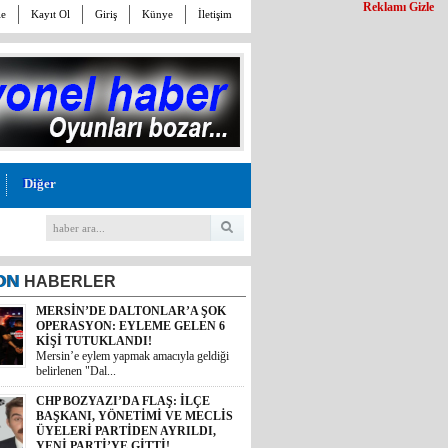
Reklamı Gizle
le
Kayıt Ol
Giriş
Künye
İletişim
Diğer
ON
HABERLER
CHP BOZYAZI’DA FLAŞ: İLÇE
BAŞKANI, YÖNETİMİ VE MECLİS
ÜYELERİ PARTİDEN AYRILDI,
YENİ PARTİ’YE GİTTİ!
Cumhuriyet Halk Partisi Bozyazı İlçe
Başkanı Baykal Ar...
MALİYETİ 30 TL, SATIŞI 11 TL! İYİ
PARTİ MERSİN MİLLETVEKİLİ
BURHANETTİN KOCAMAZ’DAN