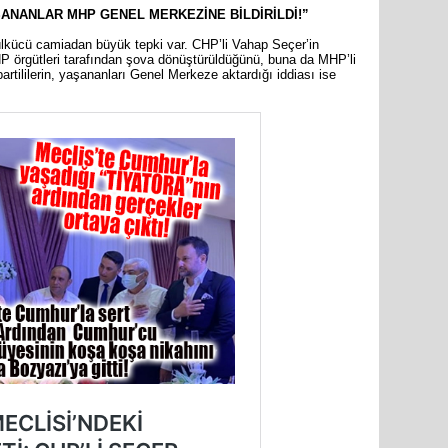
ŞANANLAR MHP GENEL MERKEZİNE BİLDİRİLDİ!”
TBMM Ad
görüşülm
lkücü camiadan büyük tepki var. CHP’li Vahap Seçer’in
 örgütleri tarafından şova dönüştürüldüğünü, buna da MHP’li
artililerin, yaşananları Genel Merkeze aktardığı iddiası ise