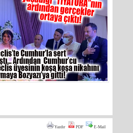
are
Yazdır
PDF
E-Mail