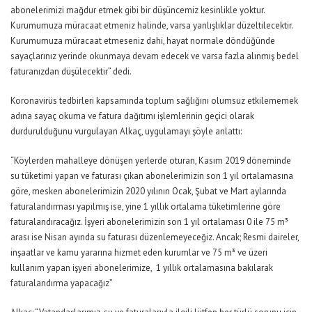
abonelerimizi mağdur etmek gibi bir düşüncemiz kesinlikle yoktur.
Kurumumuza müracaat etmeniz halinde, varsa yanlışlıklar düzeltilecektir.
Kurumumuza müracaat etmeseniz dahi, hayat normale döndüğünde
sayaçlarınız yerinde okunmaya devam edecek ve varsa fazla alınmış bedel
faturanızdan düşülecektir” dedi.
Koronavirüs tedbirleri kapsamında toplum sağlığını olumsuz etkilememek
adına sayaç okuma ve fatura dağıtımı işlemlerinin geçici olarak
durdurulduğunu vurgulayan Alkaç, uygulamayı şöyle anlattı:
“Köylerden mahalleye dönüşen yerlerde oturan, Kasım 2019 döneminde
su tüketimi yapan ve faturası çıkan abonelerimizin son 1 yıl ortalamasına
göre, mesken abonelerimizin 2020 yılının Ocak, Şubat ve Mart aylarında
faturalandırması yapılmış ise, yine 1 yıllık ortalama tüketimlerine göre
faturalandıracağız. İşyeri abonelerimizin son 1 yıl ortalaması 0 ile 75 m³
arası ise Nisan ayında su faturası düzenlemeyeceğiz. Ancak; Resmi daireler,
inşaatlar ve kamu yararına hizmet eden kurumlar ve 75 m³ ve üzeri
kullanım yapan işyeri abonelerimize, 1 yıllık ortalamasına bakılarak
faturalandırma yapacağız”