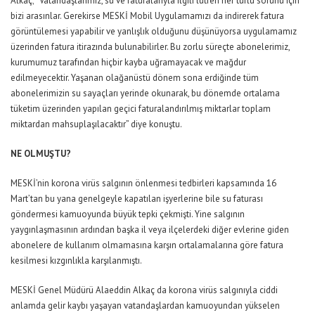
Alkaç; “Vatandaşlarımız, su ve faturalarıyla ilgili lütfen her türlü sorunu için
bizi arasınlar. Gerekirse MESKİ Mobil Uygulamamızı da indirerek fatura
görüntülemesi yapabilir ve yanlışlık olduğunu düşünüyorsa uygulamamız
üzerinden fatura itirazında bulunabilirler. Bu zorlu süreçte abonelerimiz,
kurumumuz tarafından hiçbir kayba uğramayacak ve mağdur
edilmeyecektir. Yaşanan olağanüstü dönem sona erdiğinde tüm
abonelerimizin su sayaçları yerinde okunarak, bu dönemde ortalama
tüketim üzerinden yapılan geçici faturalandırılmış miktarlar toplam
miktardan mahsuplaşılacaktır” diye konuştu.
NE OLMUŞTU?
MESKİ’nin korona virüs salgının önlenmesi tedbirleri kapsamında 16
Mart’tan bu yana genelgeyle kapatılan işyerlerine bile su faturası
göndermesi kamuoyunda büyük tepki çekmişti. Yine salgının
yaygınlaşmasının ardından başka il veya ilçelerdeki diğer evlerine giden
abonelere de kullanım olmamasına karşın ortalamalarına göre fatura
kesilmesi kızgınlıkla karşılanmıştı.
MESKİ Genel Müdürü Alaeddin Alkaç da korona virüs salgınıyla ciddi
anlamda gelir kaybı yaşayan vatandaşlardan kamuoyundan yükselen