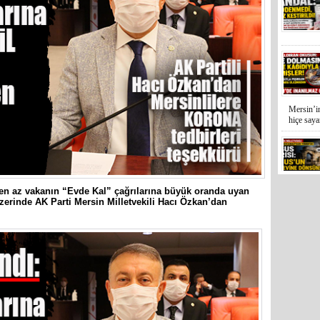
Mersin’in
hiçe sayan
 en az vakanın “Evde Kal” çağrılarına büyük oranda uyan
İYİ Parti
erinde AK Parti Mersin Milletvekili Hacı Özkan’dan
Kocamaz
31 Mart 
Bozyazı B