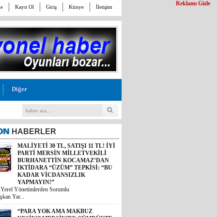
Reklamı Gizle
le
Kayıt Ol
Giriş
Künye
İletişim
Diğer
ON
HABERLER
MALİYETİ 30 TL, SATIŞI 11 TL! İYİ
PARTİ MERSİN MİLLETVEKİLİ
BURHANETTİN KOCAMAZ’DAN
İKTİDARA “ÜZÜM” TEPKİSİ: “BU
KADAR VİCDANSIZLIK
YAPMAYIN!”
i Yerel Yönetimlerden Sorumlu
şkan Yar...
“PARA YOK AMA MAKBUZ