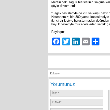
Mersin’deki sağlık tesislerinin salgına k
şöyle devam etti:
“Sağlık tesisleriyle de virüse karşı hazır
Hastanemiz; bin 300 yatak kapasitesiyle 
ikinci bir kişiyle buluşturmadan doğruda
büyük özveriyle mücadele eden sağlık ça
Paylaşın:
Facebook
Twitter
LinkedIn
Email
Sh
Etiketler:
Yorumunuz