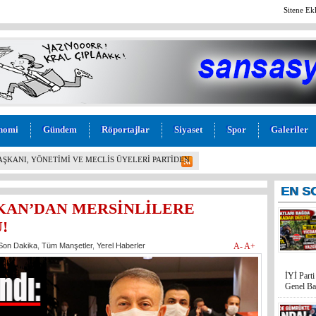
Sitene Ek
nomi
Gündem
Röportajlar
Siyaset
Spor
Galeriler
L! İYİ PARTİ MERSİN MİLLETVEKİLİ BURHANETTİN
M” TEPKİSİ: “BU KADAR VİCDANSIZLIK
EN
S
ZKAN’DAN MERSİNLİLERE
!
Son Dakika
,
Tüm Manşetler
,
Yerel Haberler
A-
A+
İYİ Part
Genel Ba