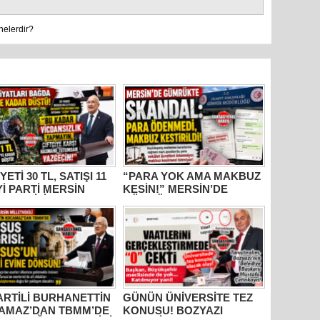
nelerdir?
YETİ 30 TL, SATIŞI 11
“PARA YOK AMA MAKBUZ
İYİ PARTİ MERSİN
KESİN!” MERSİN’DE
ETVEKİLİ
GÜMRÜKTE SKANDAL
HANETTİN
YAZIŞMALAR!
AMAZ’DAN İKTİDARA
M” TEPKİSİ: “BU
R VİCDANSIZLIK
AYIN!”
PARTİLİ BURHANETTİN
GÜNÜN ÜNİVERSİTE TEZ
AMAZ’DAN TBMM’DE
KONUSU! BOZYAZI
US ÇAĞRISI: “TARİHİ
BELEDİYE BAŞKANI