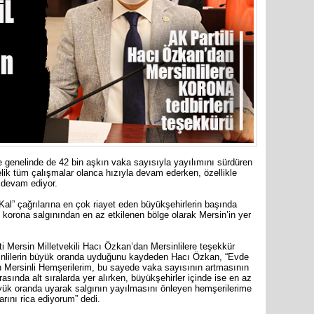
Cumhuriy
merkezin
e genelinde de 42 bin aşkın vaka sayısıyla yayılımını sürdüren
lik tüm çalışmalar olanca hızıyla devam ederken, özellikle
ı devam ediyor.
al” çağrılarına en çok riayet eden büyükşehirlerin başında
e korona salgınından en az etkilenen bölge olarak Mersin’in yer
i Mersin Milletvekili Hacı Özkan’dan Mersinlilere teşekkür
rsinlilerin büyük oranda uyduğunu kaydeden Hacı Özkan, “Evde
n Mersinli Hemşerilerim, bu sayede vaka sayısının artmasının
asında alt sıralarda yer alırken, büyükşehirler içinde ise en az
yük oranda uyarak salgının yayılmasını önleyen hemşerilerime
arını rica ediyorum” dedi.