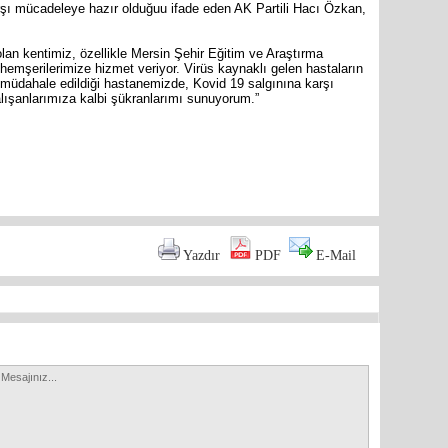
Mersin’in
arşı mücadeleye hazır olduğuu ifade eden AK Partili Hacı Özkan,
markette 
 olan kentimiz, özellikle Mersin Şehir Eğitim ve Araştırma
hemşerilerimize hizmet veriyor. Virüs kaynaklı gelen hastaların
n müdahale edildiği hastanemizde, Kovid 19 salgınına karşı
lışanlarımıza kalbi şükranlarımı sunuyorum.”
are
Yazdır
PDF
E-Mail