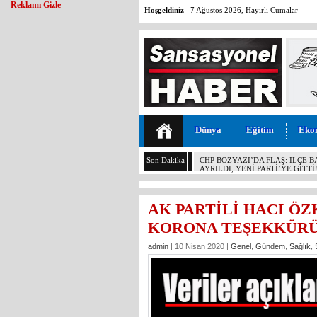
Reklamı Gizle
Hoşgeldiniz
7 Ağustos 2026, Hayırlı Cumalar
Dünya
Eğitim
Eko
Son Dakika
MALİYETİ 30 TL, SATIŞI 11 T
KOCAMAZ’DAN İKTİDARA “ÜZÜ
YAPMAYIN!”
AK PARTİLİ HACI Ö
KORONA TEŞEKKÜRÜ
admin
| 10 Nisan 2020 |
Genel
,
Gündem
,
Sağlık
,