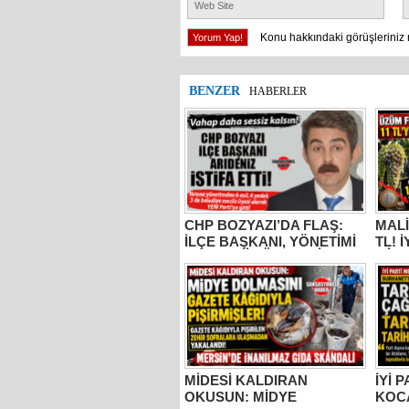
Konu hakkındaki görüşleriniz 
BENZER
HABERLER
CHP BOZYAZI’DA FLAŞ:
MALİ
İLÇE BAŞKANI, YÖNETİMİ
TL! 
VE MECLİS ÜYELERİ
MİLL
PARTİDEN AYRILDI, YENİ
BUR
PARTİ’YE GİTTİ!
KOC
“ÜZÜ
KADA
YAPM
MİDESİ KALDIRAN
İYİ 
OKUSUN: MİDYE
KOC
DOLMASINI GAZETE
TARS