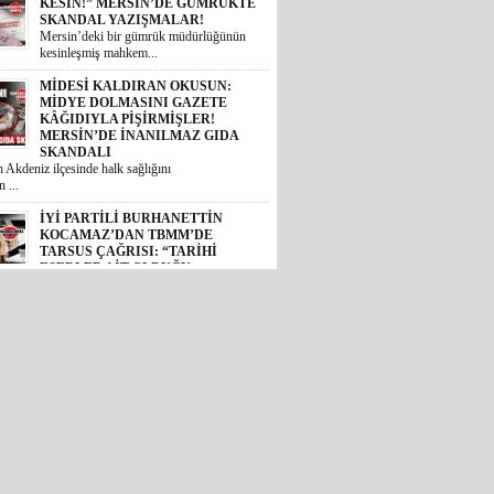
KESİN!” MERSİN’DE GÜMRÜKTE
SKANDAL YAZIŞMALAR!
Mersin’deki bir gümrük müdürlüğünün
kesinleşmiş mahkem...
MİDESİ KALDIRAN OKUSUN:
MİDYE DOLMASINI GAZETE
KÂĞIDIYLA PİŞİRMİŞLER!
MERSİN’DE İNANILMAZ GIDA
SKANDALI
 Akdeniz ilçesinde halk sağlığını
 ...
İYİ PARTİLİ BURHANETTİN
KOCAMAZ’DAN TBMM’DE
TARSUS ÇAĞRISI: “TARİHİ
ESERLER AİT OLDUĞU
TOPRAKLARA DÖNMELİ!”
 Mersin Milletvekili Burhanettin
, TBM...
GÜNÜN ÜNİVERSİTE TEZ
KONUSU! BOZYAZI BELEDİYE
BAŞKANI MUSTAFA
ÇETİNKAYA’NIN 2 YILLIK
KARNESİ AÇIKLANDI: “VAATLER
SIFIR ÇEKTİ”
2024 yerel seçimlerinde MHP’den
eledi...