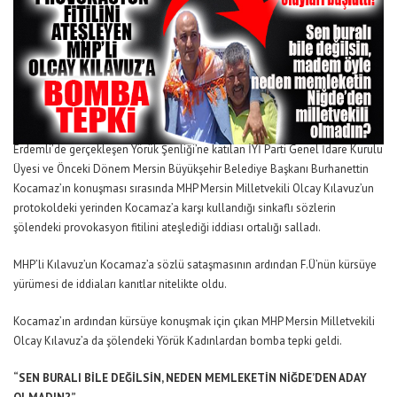
Erdemli’de gerçekleşen Yörük Şenliği’ne katılan İYİ Parti Genel İdare Kurulu
Üyesi ve Önceki Dönem Mersin Büyükşehir Belediye Başkanı Burhanettin
Kocamaz’ın konuşması sırasında MHP Mersin Milletvekili Olcay Kılavuz’un
protokoldeki yerinden Kocamaz’a karşı kullandığı sinkaflı sözlerin
şölendeki provokasyon fitilini ateşlediği iddiası ortalığı salladı.
MHP’li Kılavuz’un Kocamaz’a sözlü sataşmasının ardından F.Ü’nün kürsüye
yürümesi de iddiaları kanıtlar nitelikte oldu.
Kocamaz’ın ardından kürsüye konuşmak için çıkan MHP Mersin Milletvekili
Olcay Kılavuz’a da şölendeki Yörük Kadınlardan bomba tepki geldi.
“SEN BURALI BİLE DEĞİLSİN, NEDEN MEMLEKETİN NİĞDE’DEN ADAY