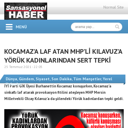
Normal Site
MENÜ
KOCAMAZ’A LAF ATAN MHP’Lİ KILAVUZ’A
YÖRÜK KADINLARINDAN SERT TEPKİ
25 Temmuz 2021 -
22:05
Dünya
,
Gündem
,
Siyaset
,
Son Dakika
,
Tüm Manşetler
,
Yerel
Haberler
İYİ Parti GİK Üyesi Burhanettin Kocamaz konuşurken, Kocamaz’a
sinkaflı laf atarak provokasyon fitilini ateşleyen MHP Mersin
Milletvekili Olcay Kılavuz’a da şölendeki Yörük kadınlardan tepki geldi.