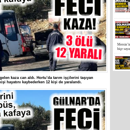
Mersin’in
hiçe sayan
len kaza can aldı. Hortu’da tarım işçilerini taşıyan
İYİ Parti
kişi hayatını kaybederken 12 kişi de yaralandı.
Kocamaz
31 Mart 
Bozyazı B