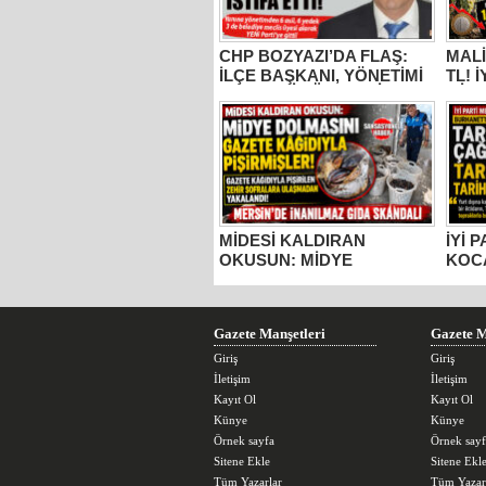
CHP BOZYAZI’DA FLAŞ:
MALİ
İLÇE BAŞKANI, YÖNETİMİ
TL! 
VE MECLİS ÜYELERİ
MİLL
PARTİDEN AYRILDI, YENİ
BUR
PARTİ’YE GİTTİ!
KOC
“ÜZÜ
KADA
YAPM
MİDESİ KALDIRAN
İYİ 
OKUSUN: MİDYE
KOC
DOLMASINI GAZETE
TARS
KÂĞIDIYLA PİŞİRMİŞLER!
ESE
MERSİN’DE İNANILMAZ
TOP
GIDA SKANDALI
Gazete Manşetleri
Gazete M
Giriş
Giriş
İletişim
İletişim
Kayıt Ol
Kayıt Ol
Künye
Künye
Örnek sayfa
Örnek sayf
Sitene Ekle
Sitene Ekl
Tüm Yazarlar
Tüm Yazar