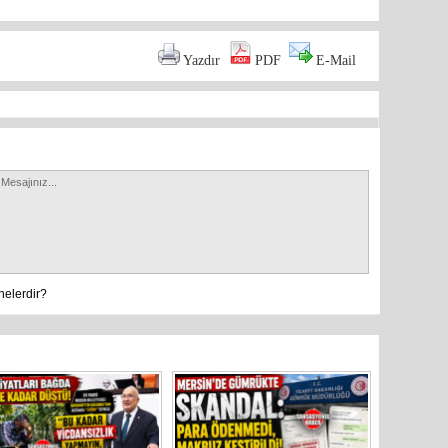
Mersin’in
markette 
Yazdır
PDF
E-Mail
nelerdir?