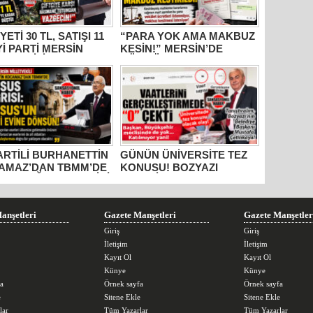
YETİ 30 TL, SATIŞI 11
“PARA YOK AMA MAKBUZ
İYİ PARTİ MERSİN
KESİN!” MERSİN’DE
ETVEKİLİ
GÜMRÜKTE SKANDAL
HANETTİN
YAZIŞMALAR!
AMAZ’DAN İKTİDARA
M” TEPKİSİ: “BU
R VİCDANSIZLIK
AYIN!”
PARTİLİ BURHANETTİN
GÜNÜN ÜNİVERSİTE TEZ
AMAZ’DAN TBMM’DE
KONUSU! BOZYAZI
US ÇAĞRISI: “TARİHİ
BELEDİYE BAŞKANI
RLER AİT OLDUĞU
MUSTAFA ÇETİNKAYA’NIN
RAKLARA DÖNMELİ!”
2 YILLIK KARNESİ
AÇIKLANDI: “VAATLER
anşetleri
Gazete Manşetleri
Gazete Manşetler
SIFIR ÇEKTİ”
Giriş
Giriş
İletişim
İletişim
Kayıt Ol
Kayıt Ol
Künye
Künye
a
Örnek sayfa
Örnek sayfa
e
Sitene Ekle
Sitene Ekle
lar
Tüm Yazarlar
Tüm Yazarlar