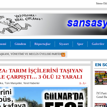
Sitene Ek
nomi
Gündem
Röportajlar
Siyaset
Spor
Galeriler
BAŞKANI, YÖNETİMİ VE MECLİS ÜYELERİ PARTİDEN
!
EN
S
A: TARIM İŞÇİLERİNİ TAŞIYAN
 ÇARPIŞTI… 3 ÖLÜ 12 YARALI
ika
,
Tüm Manşetler
,
Yerel Haberler
A-
A+
İYİ Part
Genel Ba