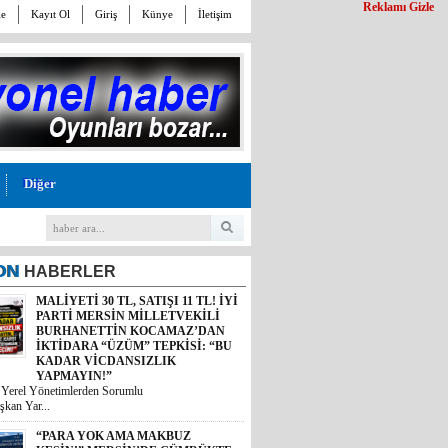
Reklamı Gizle
le
Kayıt Ol
Giriş
Künye
İletişim
Diğer
ON
HABERLER
MALİYETİ 30 TL, SATIŞI 11 TL! İYİ
PARTİ MERSİN MİLLETVEKİLİ
BURHANETTİN KOCAMAZ’DAN
İKTİDARA “ÜZÜM” TEPKİSİ: “BU
KADAR VİCDANSIZLIK
YAPMAYIN!”
i Yerel Yönetimlerden Sorumlu
şkan Yar...
“PARA YOK AMA MAKBUZ