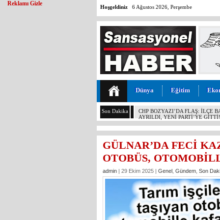
Reklamı Gizle
Hoşgeldiniz
6 Ağustos 2026, Perşembe
Dünya
Eğitim
Eko
Son Dakika
CHP BOZYAZI’DA FLAŞ: İLÇE 
AYRILDI, YENİ PARTİ’YE GİTTİ
GÜLNAR’DA FECİ KAZ
OTOBÜS, OTOMOBİLLE
admin
| 29 Ekim 2025 |
Genel
,
Gündem
,
Son Dak