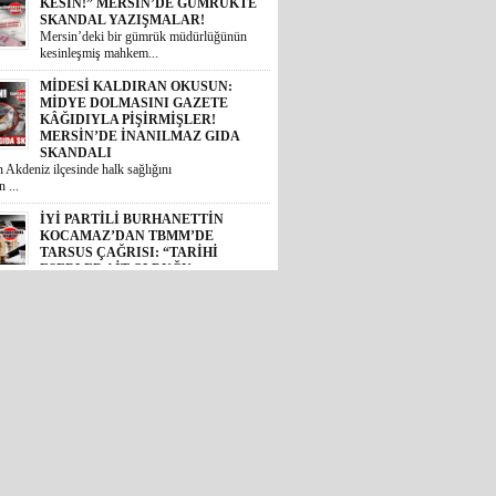
KESİN!” MERSİN’DE GÜMRÜKTE
SKANDAL YAZIŞMALAR!
Mersin’deki bir gümrük müdürlüğünün
kesinleşmiş mahkem...
MİDESİ KALDIRAN OKUSUN:
MİDYE DOLMASINI GAZETE
KÂĞIDIYLA PİŞİRMİŞLER!
MERSİN’DE İNANILMAZ GIDA
SKANDALI
 Akdeniz ilçesinde halk sağlığını
 ...
İYİ PARTİLİ BURHANETTİN
KOCAMAZ’DAN TBMM’DE
TARSUS ÇAĞRISI: “TARİHİ
ESERLER AİT OLDUĞU
TOPRAKLARA DÖNMELİ!”
 Mersin Milletvekili Burhanettin
, TBM...
GÜNÜN ÜNİVERSİTE TEZ
KONUSU! BOZYAZI BELEDİYE
BAŞKANI MUSTAFA
ÇETİNKAYA’NIN 2 YILLIK
KARNESİ AÇIKLANDI: “VAATLER
SIFIR ÇEKTİ”
2024 yerel seçimlerinde MHP’den
eledi...