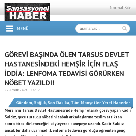
Normal Site
MENÜ
GÖREVİ BAŞINDA ÖLEN TARSUS DEVLET
HASTANESİNDEKİ HEMŞİR İÇİN FLAŞ
İDDİA: LENFOMA TEDAVİSİ GÖRÜRKEN
NÖBET YAZILDI!
27 Aralık 2020 -
14:12
Gündem
,
Sağlık
,
Son Dakika
,
Tüm Manşetler
,
Yerel Haberler
Mersin’in Tarsus Devlet Hastanesi’nde Hemşir olarak görev yapan Kadir
Saldız, gece tuttuğu nöbetini sabah arkadaşlarına teslim ettikten
sonra biraz dinleneceğini söyleyerek kanepeye uzandı. Kadir Saldız
ancak bir daha uyanmadı. Lenfoma tedavisi gördüğü öğrenilen genç