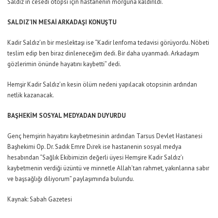
Saldız’ın cesedi otopsi için hastanenin morguna kaldırıldı.
SALDIZ’IN MESAİ ARKADAŞI KONUŞTU
Kadir Saldız’ın bir meslektaşı ise “Kadir lenfoma tedavisi görüyordu. Nöbeti
teslim edip ben biraz dinleneceğim dedi. Bir daha uyanmadı. Arkadaşım
gözlerimin önünde hayatını kaybetti” dedi.
Hemşir Kadir Saldız’ın kesin ölüm nedeni yapılacak otopsinin ardından
netlik kazanacak.
BAŞHEKİM SOSYAL MEDYADAN DUYURDU
Genç hemşirin hayatını kaybetmesinin ardından Tarsus Devlet Hastanesi
Başhekimi Op. Dr. Sadık Emre Dı̇rek ise hastanenin sosyal medya
hesabından “Sağlık Ekibimizin değerli üyesi Hemşire Kadir Saldız’ı
kaybetmenin verdiği üzüntü ve minnetle Allah’tan rahmet, yakınlarına sabır
ve başsağlığı diliyorum” paylaşımında bulundu.
Kaynak: Sabah Gazetesi