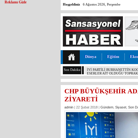
Reklamı Gizle
Hoşgeldiniz
6 Ağustos 2026, Perşembe
Dünya
Eğitim
Eko
Son Dakika
GÜNÜN ÜNİVERSİTE TEZ KONU
ÇETİNKAYA’NIN 2 YILLIK KARN
CHP BÜYÜKŞEHİR ADA
ZİYARETİ
admin
| 22 Şubat 2018 |
Gündem
,
Siyaset
,
Son D