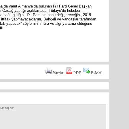
una da yanıt Almanya’da bulunan İYİ Parti Genel Başkan
di Özdağ yaptığı açıklamada, Türkiye’de hukukun
bağlı gittiğini, İYİ Parti’nin bunu değiştireceğini, 2019
e ittifak yapmayacaklarını, Bahçeli ve yandaşlar tarafından
ttifak yapacak” söyleminin iftira ve algı yaratma olduğunu
tı.
Mersin s
Anamur B
are
İYİ Parti
Yazdır
PDF
E-Mail
Kocamaz