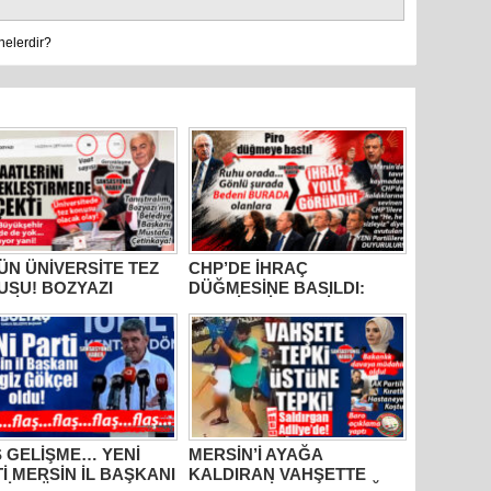
nelerdir?
N ÜNİVERSİTE TEZ
CHP’DE İHRAÇ
USU! BOZYAZI
DÜĞMESİNE BASILDI:
DİYE BAŞKANI
MERSİN SİYASETİNDE
AFA ÇETİNKAYA’NIN
GÖZLER TAVIR
LLIK KARNESİ
KOYMADAN, NET DURUŞ
LANDI: “VAATLER
SERGİLEMEDEN CHP’DE
R ÇEKTİ”
KALAN 4 İSME; SEÇER,
KIŞ, ÖMÜR VE VARAL’A
ÇEVRİLDİ!
 GELİŞME… YENİ
MERSİN’İ AYAĞA
İ MERSİN İL BAŞKANI
KALDIRAN VAHŞETTE
GİZ GÖKÇEL OLDU!
FLAŞ GELİŞME: ÇOCUĞU