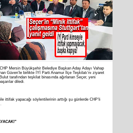
İYİ Part
Mersin Mi
n CHP Mersin Büyükşehir Belediye Başkan Aday Adayı Vahap
n Güven’le birlikte İYİ Parti Anamur İlçe Teşkilatı’nı ziyaret
Bulut tarafından teşkilat binasında ağırlanan Seçer, yeni
şarılar diledi.
e ittifak yapacağı söylentilerinin arttığı şu günlerde CHP’li
60 yıl 7 
.
Haluk Bo
AYACAK!”