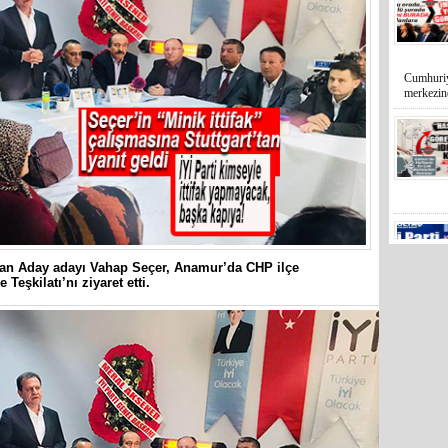
Cumhuriy
merkezin
an Aday adayı Vahap Seçer, Anamur’da CHP ilçe
 Teşkilatı’nı ziyaret etti.
Mersin’in
markette 