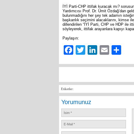
İYİ Parti-CHP ittifak kuracak mı? sorus
Yardımcısı Prof. Dr. Ümit Özdağ’dan gel
bulunmadığını her şey tek adamın isteğine 
başkanlık seçimini alacaklarını, kimse il
dillendirilen “İYİ Parti, CHP ve HDP ile i
söyleyerek, ittifak arayanlara kapıyı kapat
Paylaşın:
Facebook
Twitter
LinkedIn
Email
Sh
Etiketler:
Yorumunuz