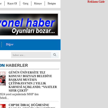
Reklamı Gizle
le
Kayıt Ol
Giriş
Künye
İletişim
Diğer
ON
HABERLER
GÜNÜN ÜNİVERSİTE TEZ
KONUSU! BOZYAZI BELEDİYE
BAŞKANI MUSTAFA
ÇETİNKAYA’NIN 2 YILLIK
KARNESİ AÇIKLANDI: “VAATLER
SIFIR ÇEKTİ”
2024 yerel seçimlerinde MHP’den
eledi...
CHP’DE İHRAÇ DÜĞMESİNE
BASILDI: MERSİN SİYASETİNDE