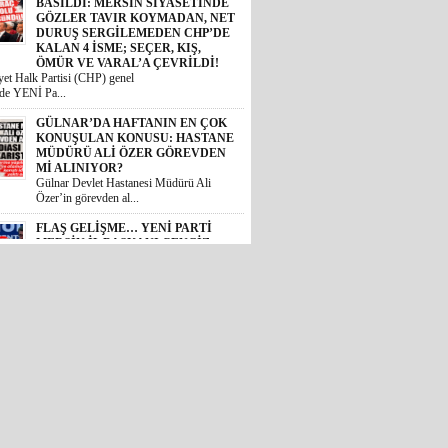
GÖZLER TAVIR KOYMADAN, NET
DURUŞ SERGİLEMEDEN CHP’DE
KALAN 4 İSME; SEÇER, KIŞ,
ÖMÜR VE VARAL’A ÇEVRİLDİ!
et Halk Partisi (CHP) genel
de YENİ Pa...
GÜLNAR’DA HAFTANIN EN ÇOK
KONUŞULAN KONUSU: HASTANE
MÜDÜRÜ ALİ ÖZER GÖREVDEN
Mİ ALINIYOR?
Gülnar Devlet Hastanesi Müdürü Ali
Özer’in görevden al...
FLAŞ GELİŞME… YENİ PARTİ
MERSİN İL BAŞKANI CENGİZ
GÖKÇEL OLDU!
Özgür Özel genel başkanlığında
teşkilatlanma çalışmala...
MERSİN’İ AYAĞA KALDIRAN
VAHŞETTE FLAŞ GELİŞME:
ÇOCUĞU ACIMASIZCA DARP
EDEN SALDIRGAN ADLİYEDE!
AİLE BAKANI AÇIKLAMA YAPTI,
AK PARTİLİ KIRATLI HASTANEYE
KOŞTU, MERSİN BAROSU
HAREKETE GEÇTİ!
 Akdeniz ilçesinde bir zincir
11 yaş...