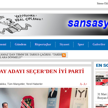
Sitene Ek
nomi
Gündem
Röportajlar
Siyaset
Spor
Galeriler
SU! BOZYAZI BELEDİYE BAŞKANI MUSTAFA
ESİ AÇIKLANDI: “VAATLER SIFIR ÇEKTİ”
EN
S
Y ADAYI SEÇER’DEN İYİ PARTİ
akika
,
Tüm Manşetler
,
Yerel Haberler
A-
A+
31 Mart 
Bozyazı B