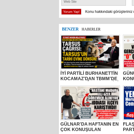
Konu hakkındaki görüşleriniz 
BENZER
HABERLER
İYİ PARTİLİ BURHANETTİN
GÜNÜ
KOCAMAZ’DAN TBMM’DE
KON
TARSUS ÇAĞRISI: “TARİHİ
BELE
ESERLER AİT OLDUĞU
MUST
TOPRAKLARA DÖNMELİ!”
2 YI
AÇIK
SIFI
GÜLNAR’DA HAFTANIN EN
FLAŞ
ÇOK KONUŞULAN
PART
KONUSU: HASTANE
CEN