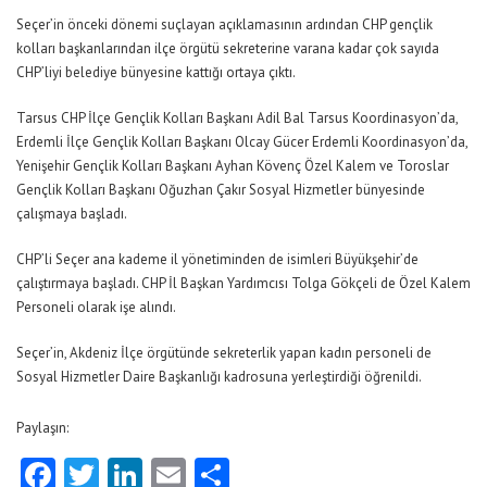
Seçer’in önceki dönemi suçlayan açıklamasının ardından CHP gençlik
kolları başkanlarından ilçe örgütü sekreterine varana kadar çok sayıda
CHP’liyi belediye bünyesine kattığı ortaya çıktı.
Tarsus CHP İlçe Gençlik Kolları Başkanı Adil Bal Tarsus Koordinasyon’da,
Erdemli İlçe Gençlik Kolları Başkanı Olcay Gücer Erdemli Koordinasyon’da,
Yenişehir Gençlik Kolları Başkanı Ayhan Kövenç Özel Kalem ve Toroslar
Gençlik Kolları Başkanı Oğuzhan Çakır Sosyal Hizmetler bünyesinde
çalışmaya başladı.
CHP’li Seçer ana kademe il yönetiminden de isimleri Büyükşehir’de
çalıştırmaya başladı. CHP İl Başkan Yardımcısı Tolga Gökçeli de Özel Kalem
Personeli olarak işe alındı.
Seçer’in, Akdeniz İlçe örgütünde sekreterlik yapan kadın personeli de
Sosyal Hizmetler Daire Başkanlığı kadrosuna yerleştirdiği öğrenildi.
Paylaşın:
Facebook
Twitter
LinkedIn
Email
Share