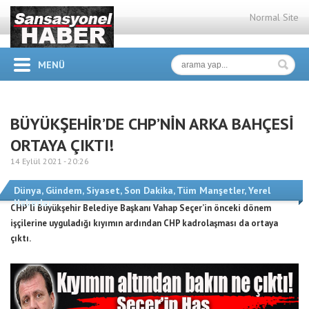
Normal Site
MENÜ
BÜYÜKŞEHİR’DE CHP’NİN ARKA BAHÇESİ
ORTAYA ÇIKTI!
14 Eylül 2021 -
20:26
Dünya
,
Gündem
,
Siyaset
,
Son Dakika
,
Tüm Manşetler
,
Yerel
Haberler
CHP’li Büyükşehir Belediye Başkanı Vahap Seçer’in önceki dönem
işçilerine uyguladığı kıyımın ardından CHP kadrolaşması da ortaya
çıktı.