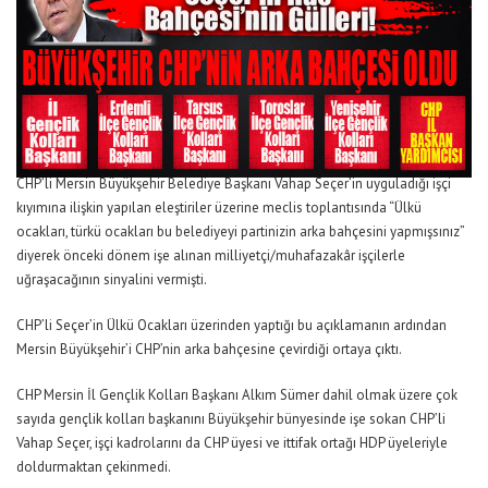
CHP’li Mersin Büyükşehir Belediye Başkanı Vahap Seçer’in uyguladığı işçi
kıyımına ilişkin yapılan eleştiriler üzerine meclis toplantısında “Ülkü
ocakları, türkü ocakları bu belediyeyi partinizin arka bahçesini yapmışsınız”
diyerek önceki dönem işe alınan milliyetçi/muhafazakâr işçilerle
uğraşacağının sinyalini vermişti.
CHP’li Seçer’in Ülkü Ocakları üzerinden yaptığı bu açıklamanın ardından
Mersin Büyükşehir’i CHP’nin arka bahçesine çevirdiği ortaya çıktı.
CHP Mersin İl Gençlik Kolları Başkanı Alkım Sümer dahil olmak üzere çok
sayıda gençlik kolları başkanını Büyükşehir bünyesinde işe sokan CHP’li
Vahap Seçer, işçi kadrolarını da CHP üyesi ve ittifak ortağı HDP üyeleriyle
doldurmaktan çekinmedi.