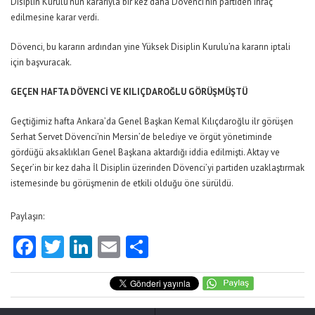
Disiplin Kurulu’nun kararıyla bir kez daha Dövenci’nin partiden ihraç
edilmesine karar verdi.
Dövenci, bu kararın ardından yine Yüksek Disiplin Kurulu’na kararın iptali
için başvuracak.
GEÇEN HAFTA DÖVENCİ VE KILIÇDAROĞLU GÖRÜŞMÜŞTÜ
Geçtiğimiz hafta Ankara’da Genel Başkan Kemal Kılıçdaroğlu ilr görüşen
Serhat Servet Dövenci’nin Mersin’de belediye ve örgüt yönetiminde
gördüğü aksaklıkları Genel Başkana aktardığı iddia edilmişti. Aktay ve
Seçer’in bir kez daha İl Disiplin üzerinden Dövenci’yi partiden uzaklaştırmak
istemesinde bu görüşmenin de etkili olduğu öne sürüldü.
Paylaşın:
Facebook
Twitter
LinkedIn
Email
Share