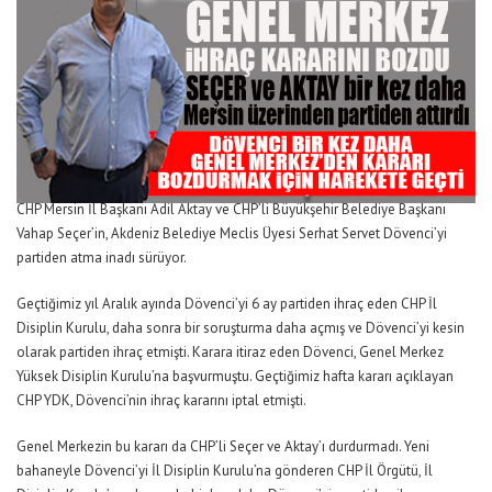
CHP Mersin İl Başkanı Adil Aktay ve CHP’li Büyükşehir Belediye Başkanı
Vahap Seçer’in, Akdeniz Belediye Meclis Üyesi Serhat Servet Dövenci’yi
partiden atma inadı sürüyor.
Geçtiğimiz yıl Aralık ayında Dövenci’yi 6 ay partiden ihraç eden CHP İl
Disiplin Kurulu, daha sonra bir soruşturma daha açmış ve Dövenci’yi kesin
olarak partiden ihraç etmişti. Karara itiraz eden Dövenci, Genel Merkez
Yüksek Disiplin Kurulu’na başvurmuştu. Geçtiğimiz hafta kararı açıklayan
CHP YDK, Dövenci’nin ihraç kararını iptal etmişti.
Genel Merkezin bu kararı da CHP’li Seçer ve Aktay’ı durdurmadı. Yeni
bahaneyle Dövenci’yi İl Disiplin Kurulu’na gönderen CHP İl Örgütü, İl