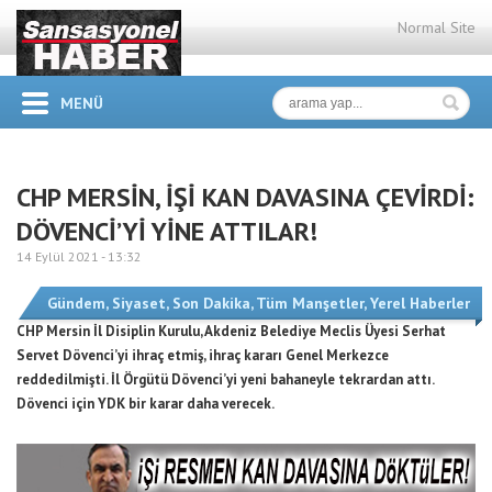
Normal Site
MENÜ
CHP MERSİN, İŞİ KAN DAVASINA ÇEVİRDİ:
DÖVENCİ’Yİ YİNE ATTILAR!
14 Eylül 2021 -
13:32
Gündem
,
Siyaset
,
Son Dakika
,
Tüm Manşetler
,
Yerel Haberler
CHP Mersin İl Disiplin Kurulu, Akdeniz Belediye Meclis Üyesi Serhat
Servet Dövenci’yi ihraç etmiş, ihraç kararı Genel Merkezce
reddedilmişti. İl Örgütü Dövenci’yi yeni bahaneyle tekrardan attı.
Dövenci için YDK bir karar daha verecek.