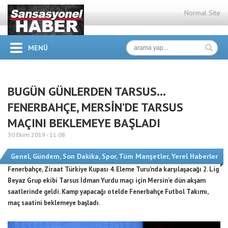
Normal Site
MENÜ
BUGÜN GÜNLERDEN TARSUS…
FENERBAHÇE, MERSİN’DE TARSUS
MAÇINI BEKLEMEYE BAŞLADI
30 Ekim 2019 -
11:08
Genel
,
Gündem
,
Son Dakika
,
Spor
,
Tüm Manşetler
,
Yerel Haberler
Fenerbahçe, Ziraat Türkiye Kupası 4. Eleme Turu’nda karşılaşacağı 2. Lig
Beyaz Grup ekibi Tarsus İdman Yurdu maçı için Mersin’e dün akşam
saatlerinde geldi. Kamp yapacağı otelde Fenerbahçe Futbol Takımı,
maç saatini beklemeye başladı.