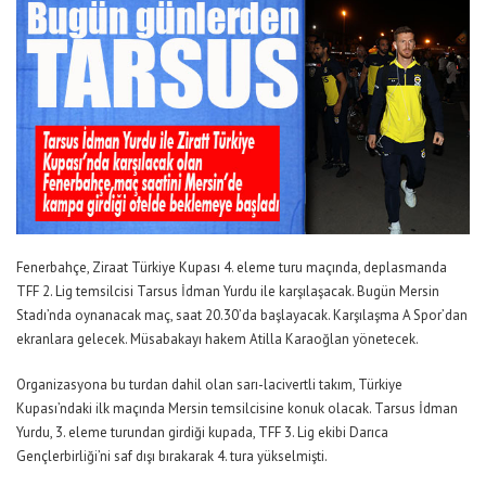
Fenerbahçe, Ziraat Türkiye Kupası 4. eleme turu maçında, deplasmanda
TFF 2. Lig temsilcisi Tarsus İdman Yurdu ile karşılaşacak. Bugün Mersin
Stadı’nda oynanacak maç, saat 20.30’da başlayacak. Karşılaşma A Spor’dan
ekranlara gelecek. Müsabakayı hakem Atilla Karaoğlan yönetecek.
Organizasyona bu turdan dahil olan sarı-lacivertli takım, Türkiye
Kupası’ndaki ilk maçında Mersin temsilcisine konuk olacak. Tarsus İdman
Yurdu, 3. eleme turundan girdiği kupada, TFF 3. Lig ekibi Darıca
Gençlerbirliği’ni saf dışı bırakarak 4. tura yükselmişti.