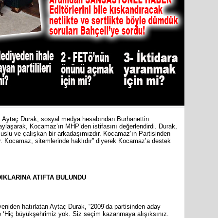
Cumhuriy
merkezin
 Aytaç Durak, sosyal medya hesabından Burhanettin
paylaşarak, Kocamaz’ın MHP’den istifasını değerlendirdi. Durak,
slu ve çalışkan bir arkadaşımızdır. Kocamaz’ın Partisinden
ir. Kocamaz, sitemlerinde haklıdır” diyerek Kocamaz’a destek
DIKLARINA ATIFTA BULUNDU
eniden hatırlatan Aytaç Durak, “2009’da partisinden aday
 ‘Hiç büyükşehrimiz yok. Siz seçim kazanmaya alışıksınız.
Mersin’in