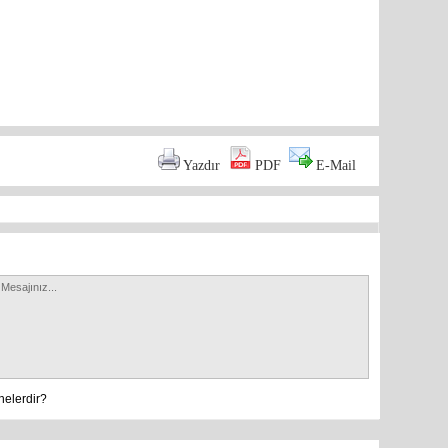
are
Yazdır
PDF
E-Mail
nelerdir?