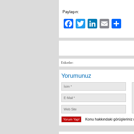
Paylaşın:
Facebook
Twitter
LinkedIn
Email
Sh
Etiketler:
Yorumunuz
Konu hakkındaki görüşleriniz 