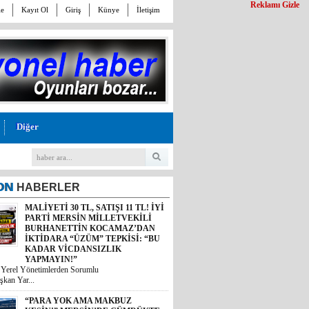
Reklamı Gizle
le
Kayıt Ol
Giriş
Künye
İletişim
Diğer
ON
HABERLER
MALİYETİ 30 TL, SATIŞI 11 TL! İYİ
PARTİ MERSİN MİLLETVEKİLİ
BURHANETTİN KOCAMAZ’DAN
İKTİDARA “ÜZÜM” TEPKİSİ: “BU
KADAR VİCDANSIZLIK
YAPMAYIN!”
i Yerel Yönetimlerden Sorumlu
şkan Yar...
“PARA YOK AMA MAKBUZ
KESİN!” MERSİN’DE GÜMRÜKTE