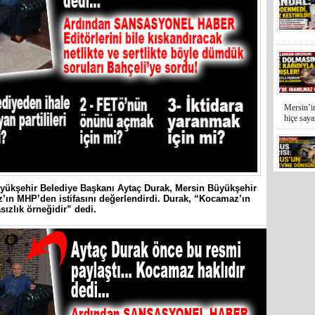
Mersin’in
hiçe sayan
İYİ Parti
üyükşehir Belediye Başkanı Aytaç Durak, Mersin Büyükşehir
Kocamaz
’ın MHP’den istifasını değerlendirdi. Durak, “Kocamaz’ın
sızlık örneğidir” dedi.
31 Mart 
Bozyazı B