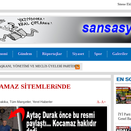
Sitene Ek
nomi
Gündem
Röportajlar
Siyaset
Spor
Galeriler
L! İYİ PARTİ MERSİN MİLLETVEKİLİ BURHANETTİN
M” TEPKİSİ: “BU KADAR VİCDANSIZLIK
EN
S
CAMAZ SİTEMLERiNDE
akika
,
Tüm Manşetler
,
Yerel Haberler
A-
A+
İYİ Part
Genel Ba