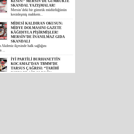
SKANDAL YAZIŞMALAR!
Mersin’deki bir gümrük müdürlüğünün
kesinleşmiş mahkem...
MİDESİ KALDIRAN OKUSUN:
MİDYE DOLMASINI GAZETE
KÂĞIDIYLA PİŞİRMİŞLER!
MERSİN’DE İNANILMAZ GIDA
SKANDALI
 Akdeniz ilçesinde halk sağlığını
 ...
İYİ PARTİLİ BURHANETTİN
KOCAMAZ’DAN TBMM’DE
TARSUS ÇAĞRISI: “TARİHİ
ESERLER AİT OLDUĞU
TOPRAKLARA DÖNMELİ!”
 Mersin Milletvekili Burhanettin
, TBM...
GÜNÜN ÜNİVERSİTE TEZ
KONUSU! BOZYAZI BELEDİYE
BAŞKANI MUSTAFA
ÇETİNKAYA’NIN 2 YILLIK
KARNESİ AÇIKLANDI: “VAATLER
SIFIR ÇEKTİ”
2024 yerel seçimlerinde MHP’den
eledi...
CHP’DE İHRAÇ DÜĞMESİNE