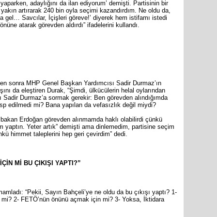
yaparken, adaylığını da ilan ediyorum’ demişti. Partisinin bir
markette 
yakın artırarak 240 bin oyla seçimi kazandırdım. Ne oldu da,
 gel… Savcılar, İçişleri göreve!’ diyerek hem istifamı istedi
nüne atarak görevden aldırdı” ifadelerini kullandı.
men sonra MHP Genel Başkan Yardımcısı Sadir Durmaz’ın
şını da eleştiren Durak, “Şimdi, ülkücülerin helal oylarından
Sadir Durmaz’a sormak gerekir: Ben görevden alındığımda
gasp edilmedi mi? Bana yapılan da vefasızlık değil miydi?
aşbakan Erdoğan görevden alınmamda haklı olabilirdi çünkü
 yaptın. Yeter artık” demişti ama dinlemedim, partisine seçim
nkü himmet taleplerini hep geri çevirdim” dedi.
İN Mİ BU ÇIKIŞI YAPTI?”
mladı: “Pekii, Sayın Bahçeli’ye ne oldu da bu çıkışı yaptı? 1-
çin mi? 2- FETÖ’nün önünü açmak için mi? 3- Yoksa, İktidara