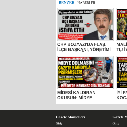
BENZER
HABERLER
CHP BOZYAZI’DA FLAŞ:
MALİ
İLÇE BAŞKANI, YÖNETİMİ
TL! 
VE MECLİS ÜYELERİ
MİLL
PARTİDEN AYRILDI, YENİ
BUR
PARTİ’YE GİTTİ!
KOC
“ÜZÜ
KADA
YAPM
MİDESİ KALDIRAN
İYİ 
OKUSUN: MİDYE
KOC
DOLMASINI GAZETE
TARS
KÂĞIDIYLA PİŞİRMİŞLER!
ESE
MERSİN’DE İNANILMAZ
TOP
GIDA SKANDALI
Gazete Manşetleri
Gazete M
Giriş
Giriş