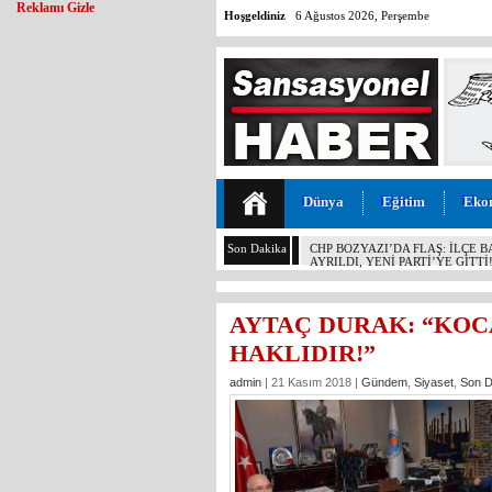
Reklamı Gizle
Hoşgeldiniz
6 Ağustos 2026, Perşembe
Dünya
Eğitim
Eko
Son Dakika
MALİYETİ 30 TL, SATIŞI 11 T
KOCAMAZ’DAN İKTİDARA “ÜZÜ
YAPMAYIN!”
AYTAÇ DURAK: “KO
HAKLIDIR!”
admin
| 21 Kasım 2018 |
Gündem
,
Siyaset
,
Son D