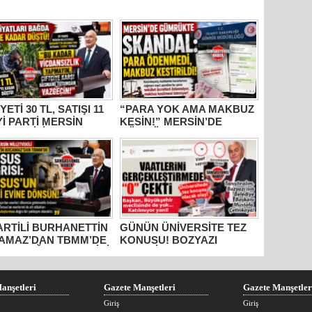
YETİ 30 TL, SATIŞI 11
“PARA YOK AMA MAKBUZ
İYİ PARTİ MERSİN
KESİN!” MERSİN’DE
ETVEKİLİ
GÜMRÜKTE SKANDAL
HANETTİN
YAZIŞMALAR!
AMAZ’DAN İKTİDARA
M” TEPKİSİ: “BU
R VİCDANSIZLIK
AYIN!”
PARTİLİ BURHANETTİN
GÜNÜN ÜNİVERSİTE TEZ
AMAZ’DAN TBMM’DE
KONUSU! BOZYAZI
US ÇAĞRISI: “TARİHİ
BELEDİYE BAŞKANI
RLER AİT OLDUĞU
MUSTAFA ÇETİNKAYA’NIN
RAKLARA DÖNMELİ!”
2 YILLIK KARNESİ
AÇIKLANDI: “VAATLER
anşetleri
Gazete Manşetleri
Gazete Manşetler
SIFIR ÇEKTİ”
Giriş
Giriş