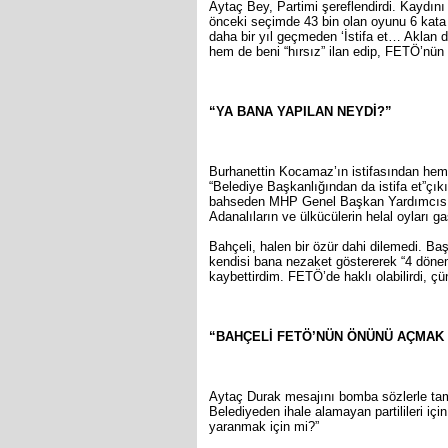
Aytaç Bey, Partimi şereflendirdi. Kaydını 
önceki seçimde 43 bin olan oyunu 6 kata 
daha bir yıl geçmeden ‘İstifa et… Aklan da
hem de beni “hırsız” ilan edip, FETÖ’nün ö
“YA BANA YAPILAN NEYDİ?”
Burhanettin Kocamaz’ın istifasından he
“Belediye Başkanlığından da istifa et”çıkı
bahseden MHP Genel Başkan Yardımcısı 
Adanalıların ve ülkücülerin helal oyları 
Bahçeli, halen bir özür dahi dilemedi. B
kendisi bana nezaket göstererek “4 dönem
kaybettirdim. FETÖ’de haklı olabilirdi, çü
“BAHÇELİ FETÖ’NÜN ÖNÜNÜ AÇMAK İÇ
Aytaç Durak mesajını bomba sözlerle tama
Belediyeden ihale alamayan partilileri i
yaranmak için mi?”