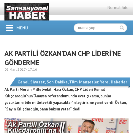
Normal Site
MENÜ
AK PARTİLİ ÖZKAN’DAN CHP LİDERİ’NE
GÖNDERME
06 Mart 2017 -
17:16
Genel
,
Siyaset
,
Son Dakika
,
Tüm Manşetler
,
Yerel Haberler
Ak Parti Mersin Milletvekili Hacı Özkan, CHP Lideri Kemal
Kılıçdaroğlu’nun “Anaysa referandumunda evet çıkarsa, bunlar
çocuklarını bile milletvekili yapacaklar” eleştirisine yanıt verdi. Özkan,
“Sayın Kılıçdaroğlu, bana baksın yeter” dedi.