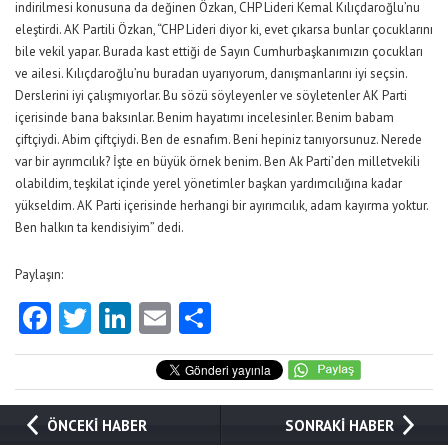
indirilmesi konusuna da değinen Özkan, CHP Lideri Kemal Kılıçdaroğlu’nu
eleştirdi. AK Partili Özkan, “CHP Lideri diyor ki, evet çıkarsa bunlar çocuklarını
bile vekil yapar. Burada kast ettiği de Sayın Cumhurbaşkanımızın çocukları
ve ailesi. Kılıçdaroğlu’nu buradan uyarıyorum, danışmanlarını iyi seçsin.
Derslerini iyi çalışmıyorlar. Bu sözü söyleyenler ve söyletenler AK Parti
içerisinde bana baksınlar. Benim hayatımı incelesinler. Benim babam
çiftçiydi. Abim çiftçiydi. Ben de esnafım. Beni hepiniz tanıyorsunuz. Nerede
var bir ayrımcılık? İşte en büyük örnek benim. Ben Ak Parti’den milletvekili
olabildim, teşkilat içinde yerel yönetimler başkan yardımcılığına kadar
yükseldim. AK Parti içerisinde herhangi bir ayırımcılık, adam kayırma yoktur.
Ben halkın ta kendisiyim” dedi.
Paylaşın:
Facebook
Twitter
LinkedIn
Email
Share
ÖNCEKİ HABER
SONRAKİ HABER