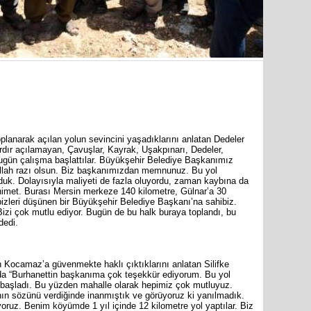
planarak açılan yolun sevincini yaşadıklarını anlatan Dedeler
ardır açılamayan, Çavuşlar, Kayrak, Uşakpınarı, Dedeler,
bugün çalışma başlattılar. Büyükşehir Belediye Başkanımız
llah razı olsun. Biz başkanımızdan memnunuz. Bu yol
uk. Dolayısıyla maliyeti de fazla oluyordu, zaman kaybına da
inimet. Burası Mersin merkeze 140 kilometre, Gülnar’a 30
bizleri düşünen bir Büyükşehir Belediye Başkanı’na sahibiz.
izi çok mutlu ediyor. Bugün de bu halk buraya toplandı, bu
dedi.
 Kocamaz’a güvenmekte haklı çıktıklarını anlatan Silifke
da “Burhanettin başkanıma çok teşekkür ediyorum. Bu yol
da başladı. Bu yüzden mahalle olarak hepimiz çok mutluyuz.
ın sözünü verdiğinde inanmıştık ve görüyoruz ki yanılmadık.
oruz. Benim köyümde 1 yıl içinde 12 kilometre yol yaptılar. Biz