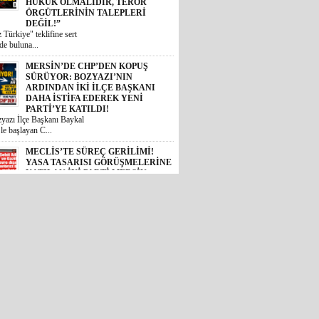
SÜRÜYOR: BOZYAZI’NIN
ARDINDAN İKİ İLÇE BAŞKANI
DAHA İSTİFA EDEREK YENİ
PARTİ’YE KATILDI!
azı İlçe Başkanı Baykal
le başlayan C...
MECLİS’TE SÜREÇ GERİLİMİ!
YASA TASARISI GÖRÜŞMELERİNE
KATILAN İYİ PARTİ MERSİN
MİLLETVEKİLİ BURHANETTİN
KOCAMAZ: “ŞEHİT AİLELERİ
DEVRE DIŞI, KATİL APO
MUHATAP!”
alet Komisyonu’nda
eye başlanan çerçeve...
MERSİN’DE DALTONLAR’A ŞOK
OPERASYON: EYLEME GELEN 6
KİŞİ TUTUKLANDI!
Mersin’e eylem yapmak amacıyla geldiği
belirlenen "Dal...
CHP BOZYAZI’DA FLAŞ: İLÇE
BAŞKANI, YÖNETİMİ VE MECLİS
ÜYELERİ PARTİDEN AYRILDI,
YENİ PARTİ’YE GİTTİ!
Cumhuriyet Halk Partisi Bozyazı İlçe
Başkanı Baykal Ar...