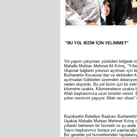
“BU YOL BİZİM İÇİN VELİNİMET”
Yol yapım çalışması yürütülen bölgede to
Mahalle Muhtarı Mehmet Ali Kılınç, “Yıll
Ulupınar bağlantı yolunun açılması için 
Burhanettin Kocamaz’dan ve ekibinden A
açılmadan Gökbelen üzerinden dolanıyord
neden oluyordu. Bu yol bizim için bir vel
kilometre uzakta. Kilometrelerce uzakta 
Allah başkanımıza uzun ömürler versin. B
yolun sevincini yaşıyor. Allah razı olsun” 
Büyükşehir Belediye Başkanı Burhanettin
Uşaklar Mahalle Muhtarı Mehmet Kılınç 
yıllardır beklenen bir hizmetti ve şu an
Sayın başkanımız buraya yol yapılacağın
Biz genelde yol hizmetlerinden faydalanıy