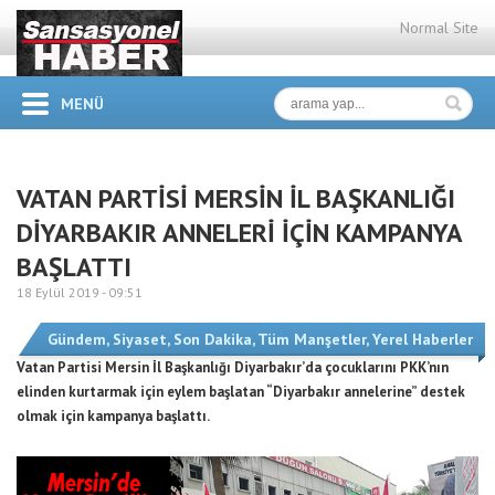
Normal Site
MENÜ
VATAN PARTİSİ MERSİN İL BAŞKANLIĞI
DİYARBAKIR ANNELERİ İÇİN KAMPANYA
BAŞLATTI
18 Eylül 2019 -
09:51
Gündem
,
Siyaset
,
Son Dakika
,
Tüm Manşetler
,
Yerel Haberler
Vatan Partisi Mersin İl Başkanlığı Diyarbakır’da çocuklarını PKK’nın
elinden kurtarmak için eylem başlatan “Diyarbakır annelerine” destek
olmak için kampanya başlattı.