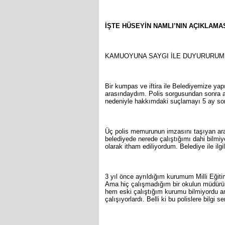
İŞTE HÜSEYİN NAMLI’NIN AÇIKLAMA
KAMUOYUNA SAYGI İLE DUYURURUM
Bir kumpas ve iftira ile Belediyemize ya
arasındaydım. Polis sorgusundan sonra adl
nedeniyle hakkımdaki suçlamayı 5 ay son
Üç polis memurunun imzasını taşıyan ara
belediyede nerede çalıştığımı dahi bilm
olarak itham ediliyordum. Belediye ile ilgi
3 yıl önce ayrıldığım kurumum Milli Eğit
Ama hiç çalışmadığım bir okulun müdürü 
hem eski çalıştığım kurumu bilmiyordu 
çalışıyorlardı. Belli ki bu polislere bilgi