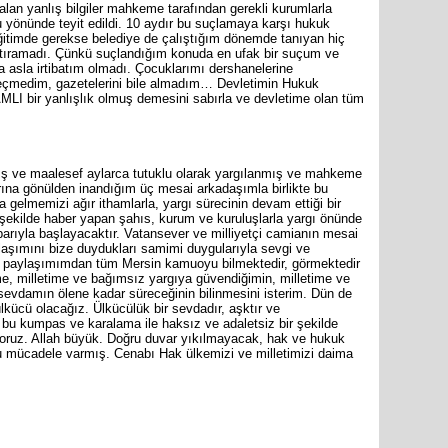
lan yanlış bilgiler mahkeme tarafından gerekli kurumlarla
 yönünde teyit edildi. 10 aydır bu suçlamaya karşı hukuk
ğitimde gerekse belediye de çalıştığım dönemde tanıyan hiç
ıştıramadı. Çünkü suçlandığım konuda en ufak bir suçum ve
 asla irtibatım olmadı. Çocuklarımı dershanelerine
çmedim, gazetelerini bile almadım… Devletimin Hukuk
I bir yanlışlık olmuş demesini sabırla ve devletime olan tüm
ış ve maalesef aylarca tutuklu olarak yargılanmış ve mahkeme
arına gönülden inandığım üç mesai arkadaşımla birlikte bu
a gelmemizi ağır ithamlarla, yargı sürecinin devam ettiği bir
 şekilde haber yapan şahıs, kurum ve kuruluşlarla yargı önünde
rıyla başlayacaktır. Vatansever ve milliyetçi camianın mesai
laşımını bize duydukları samimi duygularıyla sevgi ve
ki paylaşımımdan tüm Mersin kamuoyu bilmektedir, görmektedir
e, milletime ve bağımsız yargıya güvendiğimin, milletime ve
evdamın ölene kadar süreceğinin bilinmesini isterim. Dün de
ücü olacağız. Ülkücülük bir sevdadır, aşktır ve
 bu kumpas ve karalama ile haksız ve adaletsiz bir şekilde
yoruz. Allah büyük. Doğru duvar yıkılmayacak, hak ve hukuk
bu mücadele varmış. Cenabı Hak ülkemizi ve milletimizi daima
are