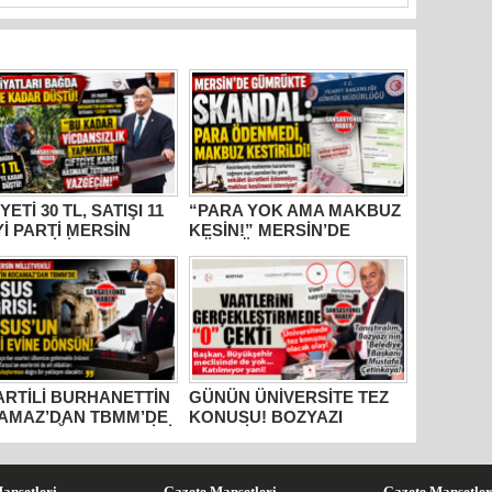
YETİ 30 TL, SATIŞI 11
“PARA YOK AMA MAKBUZ
İYİ PARTİ MERSİN
KESİN!” MERSİN’DE
ETVEKİLİ
GÜMRÜKTE SKANDAL
HANETTİN
YAZIŞMALAR!
AMAZ’DAN İKTİDARA
M” TEPKİSİ: “BU
R VİCDANSIZLIK
AYIN!”
PARTİLİ BURHANETTİN
GÜNÜN ÜNİVERSİTE TEZ
AMAZ’DAN TBMM’DE
KONUSU! BOZYAZI
US ÇAĞRISI: “TARİHİ
BELEDİYE BAŞKANI
RLER AİT OLDUĞU
MUSTAFA ÇETİNKAYA’NIN
RAKLARA DÖNMELİ!”
2 YILLIK KARNESİ
AÇIKLANDI: “VAATLER
anşetleri
Gazete Manşetleri
Gazete Manşetler