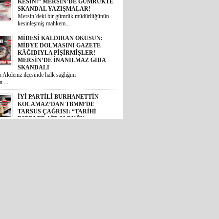
SKANDALI
 Akdeniz ilçesinde halk sağlığını
 ...
İYİ PARTİLİ BURHANETTİN
KOCAMAZ’DAN TBMM’DE
TARSUS ÇAĞRISI: “TARİHİ
ESERLER AİT OLDUĞU
TOPRAKLARA DÖNMELİ!”
 Mersin Milletvekili Burhanettin
, TBM...
GÜNÜN ÜNİVERSİTE TEZ
KONUSU! BOZYAZI BELEDİYE
BAŞKANI MUSTAFA
ÇETİNKAYA’NIN 2 YILLIK
KARNESİ AÇIKLANDI: “VAATLER
SIFIR ÇEKTİ”
2024 yerel seçimlerinde MHP’den
eledi...
CHP’DE İHRAÇ DÜĞMESİNE
BASILDI: MERSİN SİYASETİNDE
GÖZLER TAVIR KOYMADAN, NET
DURUŞ SERGİLEMEDEN CHP’DE
KALAN 4 İSME; SEÇER, KIŞ,
ÖMÜR VE VARAL’A ÇEVRİLDİ!
et Halk Partisi (CHP) genel
de YENİ Pa...