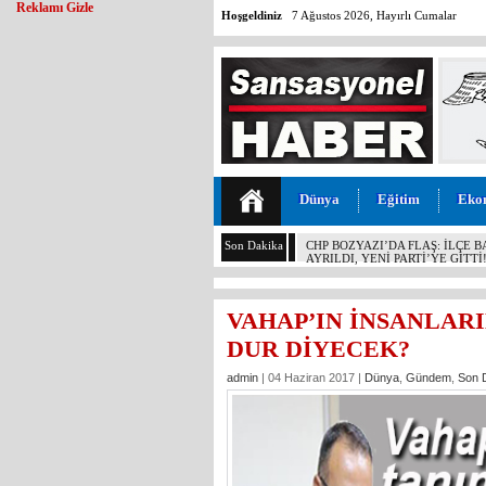
Reklamı Gizle
Hoşgeldiniz
7 Ağustos 2026, Hayırlı Cumalar
Dünya
Eğitim
Eko
Son Dakika
MALİYETİ 30 TL, SATIŞI 11 T
KOCAMAZ’DAN İKTİDARA “ÜZÜ
YAPMAYIN!”
VAHAP’IN İNSANLAR
DUR DİYECEK?
admin
| 04 Haziran 2017 |
Dünya
,
Gündem
,
Son 