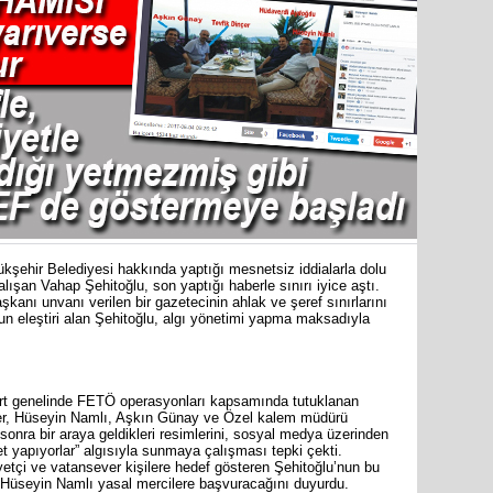
şehir Belediyesi hakkında yaptığı mesnetsiz iddialarla dolu
ışan Vahap Şehitoğlu, son yaptığı haberle sınırı iyice aştı.
kanı unvanı verilen bir gazetecinin ahlak ve şeref sınırlarını
n eleştiri alan Şehitoğlu, algı yönetimi yapma maksadıyla
Mersin’in
markette 
urt genelinde FETÖ operasyonları kapsamında tutuklanan
çer, Hüseyin Namlı, Aşkın Günay ve Özel kalem müdürü
onra bir araya geldikleri resimlerini, sosyal medya üzerinden
 yapıyorlar” algısıyla sunmaya çalışması tepki çekti.
liyetçi ve vatansever kişilere hedef gösteren Şehitoğlu’nun bu
ı Hüseyin Namlı yasal mercilere başvuracağını duyurdu.