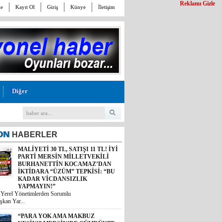
Reklamı Gizle
le
Kayıt Ol
Giriş
Künye
İletişim
Diğer
ON
HABERLER
MALİYETİ 30 TL, SATIŞI 11 TL! İYİ
“PARA YOK AMA MAKBUZ
PARTİ MERSİN MİLLETVEKİLİ
KESİN!” MERSİN’DE GÜMRÜKTE
BURHANETTİN KOCAMAZ’DAN
SKANDAL YAZIŞMALAR!
İKTİDARA “ÜZÜM” TEPKİSİ: “BU
Mersin’deki bir gümrük müdürlüğünün
KADAR VİCDANSIZLIK
kesinleşmiş mahkem...
YAPMAYIN!”
i Yerel Yönetimlerden Sorumlu
MİDESİ KALDIRAN OKUSUN:
şkan Yar...
MİDYE DOLMASINI GAZETE
KÂĞIDIYLA PİŞİRMİŞLER!
MERSİN’DE İNANILMAZ GIDA