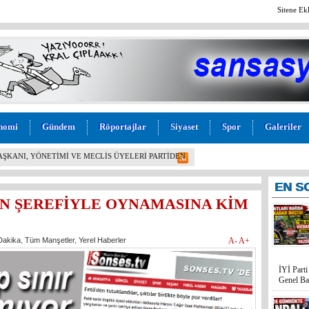
Sitene Ek
nomi
Gündem
Röportajlar
Siyaset
Spor
Galeriler
L! İYİ PARTİ MERSİN MİLLETVEKİLİ BURHANETTİN
M” TEPKİSİ: “BU KADAR VİCDANSIZLIK
EN
S
IN ŞEREFİYLE OYNAMASINA KİM
Dakika
,
Tüm Manşetler
,
Yerel Haberler
A-
A+
İYİ Part
Genel Ba