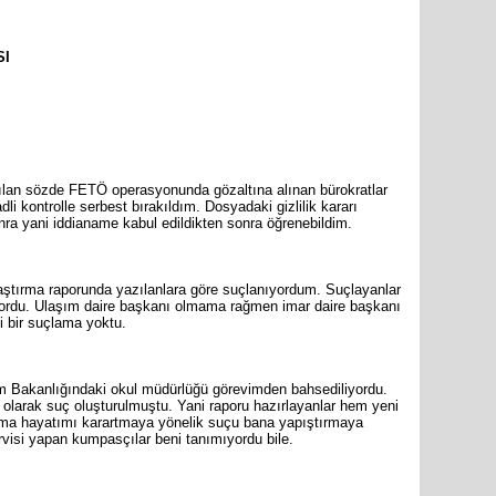
SI
pılan sözde FETÖ operasyonunda gözaltına alınan bürokratlar
i kontrolle serbest bırakıldım. Dosyadaki gizlilik kararı
ra yani iddianame kabul edildikten sonra öğrenebildim.
ştırma raporunda yazılanlara göre suçlanıyordum. Suçlayanlar
iyordu. Ulaşım daire başkanı olmama rağmen imar daire başkanı
li bir suçlama yoktu.
im Bakanlığındaki okul müdürlüğü görevimden bahsediliyordu.
olarak suç oluşturulmuştu. Yani raporu hazırlayanlar hem yeni
ama hayatımı karartmaya yönelik suçu bana yapıştırmaya
 servisi yapan kumpasçılar beni tanımıyordu bile.