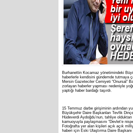
Burhanettin Kocamaz yönetimindeki Büyük
haberlerle kendisini gündemde tutmaya çal
Mersin Gazeteciler Cemiyeti “Onursal” Baş
zorlayan haberler yapması nedeniyle yoğu
yaptığı haber bardağı taşırdı.
15 Temmuz darbe girişiminin ardından y
Büyükşehir Daire Başkanları Tevfik Din
Hüdeverdi Aydoğdu’nun, tahliye olduktan s
kamuoyuyla paylaşmasını “Devlet’e nispet
Fotoğrafta yer alan kişileri açık açık mil
haberi için Eski Ulaştırma Daire Başkan