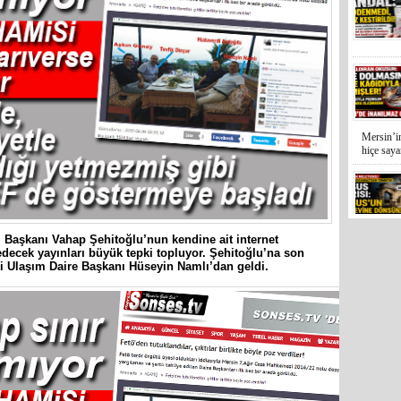
Mersin’in
hiçe sayan
İYİ Parti
Kocamaz
 Başkanı Vahap Şehitoğlu’nun kendine ait internet
31 Mart 
 edecek yayınları büyük tepki topluyor. Şehitoğlu’na son
Bozyazı B
i Ulaşım Daire Başkanı Hüseyin Namlı’dan geldi.
Cumhuriy
merkezin