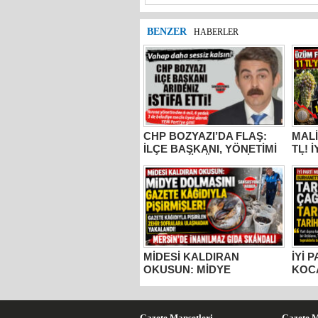
BENZER
HABERLER
CHP BOZYAZI’DA FLAŞ:
MALİ
İLÇE BAŞKANI, YÖNETİMİ
TL! 
VE MECLİS ÜYELERİ
MİLL
PARTİDEN AYRILDI, YENİ
BUR
PARTİ’YE GİTTİ!
KOC
“ÜZÜ
KADA
YAPM
MİDESİ KALDIRAN
İYİ 
OKUSUN: MİDYE
KOC
DOLMASINI GAZETE
TARS
KÂĞIDIYLA PİŞİRMİŞLER!
ESE
MERSİN’DE İNANILMAZ
TOP
GIDA SKANDALI
Gazete Manşetleri
Gazete M