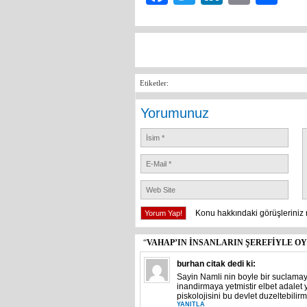
Etiketler:
Yorumunuz
Konu hakkındaki görüşleriniz 
“
VAHAP’IN İNSANLARIN ŞEREFİYLE O
burhan citak
dedi ki:
Sayin Namli nin boyle bir suclamay
inandirmaya yetmistir elbet adalet y
piskolojisini bu devlet duzeltebil
YANITLA