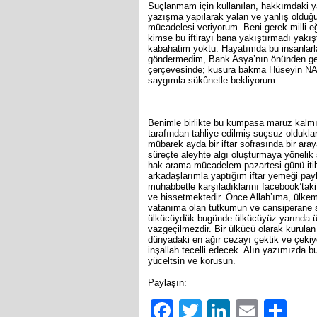
Suçlanmam için kullanılan, hakkımdaki ya
yazışma yapılarak yalan ve yanlış olduğu
mücadelesi veriyorum. Beni gerek milli e
kimse bu iftirayı bana yakıştırmadı yak
kabahatim yoktu. Hayatımda bu insanlarla
göndermedim, Bank Asya’nın önünden ge
çerçevesinde; kusura bakma Hüseyin NAML
saygımla sükûnetle bekliyorum.
Benimle birlikte bu kumpasa maruz kalm
tarafından tahliye edilmiş suçsuz oldukl
mübarek ayda bir iftar sofrasında bir aray
süreçte aleyhte algı oluşturmaya yönelik
hak arama mücadelem pazartesi günü itiba
arkadaşlarımla yaptığım iftar yemeği pay
muhabbetle karşıladıklarını facebook’ta
ve hissetmektedir. Önce Allah’ıma, ülkem
vatanıma olan tutkumun ve cansiperane s
ülkücüydük bugünde ülkücüyüz yarında ülk
vazgeçilmezdir. Bir ülkücü olarak kurulan
dünyadaki en ağır cezayı çektik ve çeki
inşallah tecelli edecek. Alın yazımızda 
yüceltsin ve korusun.
Paylaşın:
Facebook
Twitter
LinkedIn
Email
Sh