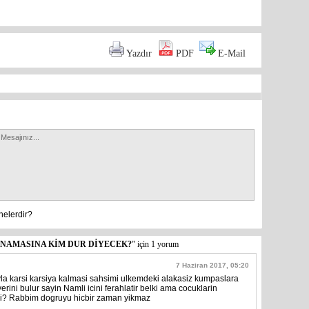
Yazdır
PDF
E-Mail
nelerdir?
YNAMASINA KİM DUR DİYECEK?
”
için 1 yorum
7 Haziran 2017, 05:20
la karsi karsiya kalmasi sahsimi ulkemdeki alakasiz kumpaslara
erini bulur sayin Namli icini ferahlatir belki ama cocuklarin
irmi? Rabbim dogruyu hicbir zaman yikmaz