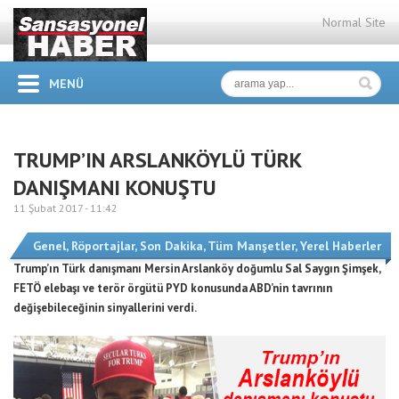
Normal Site
MENÜ
TRUMP’IN ARSLANKÖYLÜ TÜRK
DANIŞMANI KONUŞTU
11 Şubat 2017 -
11:42
Genel
,
Röportajlar
,
Son Dakika
,
Tüm Manşetler
,
Yerel Haberler
Trump’ın Türk danışmanı Mersin Arslanköy doğumlu Sal Saygın Şimşek,
FETÖ elebaşı ve terör örgütü PYD konusunda ABD’nin tavrının
değişebileceğinin sinyallerini verdi.