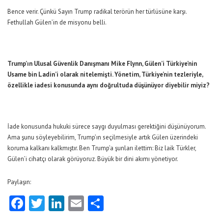
Bence verir. Çünkü Sayın Trump radikal terörün her türlüsüne karşı.
Fethullah Gülen’in de misyonu belli.
Trump’ın Ulusal Güvenlik Danışmanı Mike Flynn, Gülen’i Türkiye’nin
Usame bin Ladin’i olarak nitelemişti. Yönetim, Türkiye’nin tezleriyle,
özellikle iadesi konusunda aynı doğrultuda düşünüyor diyebilir miyiz?
İade konusunda hukuki sürece saygı duyulması gerektiğini düşünüyorum.
Ama şunu söyleyebilirim, Trump’ın seçilmesiyle artık Gülen üzerindeki
koruma kalkanı kalkmıştır. Ben Trump’a şunları ilettim: Biz laik Türkler,
Gülen’i cihatçı olarak görüyoruz. Büyük bir dini akımı yönetiyor.
Paylaşın:
Facebook
Twitter
LinkedIn
Email
Share