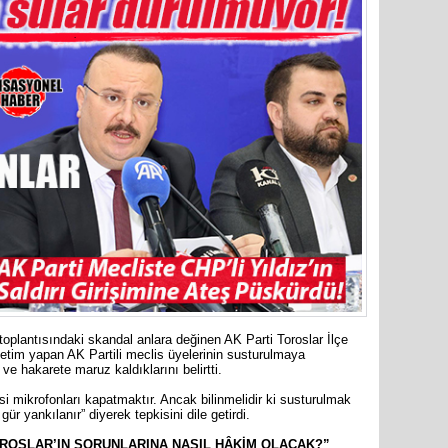
Mersin’in
markette 
oplantısındaki skandal anlara değinen AK Parti Toroslar İlçe
etim yapan AK Partili meclis üyelerinin susturulmaya
 ve hakarete maruz kaldıklarını belirtti.
si mikrofonları kapatmaktır. Ancak bilinmelidir ki susturulmak
ür yankılanır” diyerek tepkisini dile getirdi.
OROSLAR’IN SORUNLARINA NASIL HÂKİM OLACAK?”