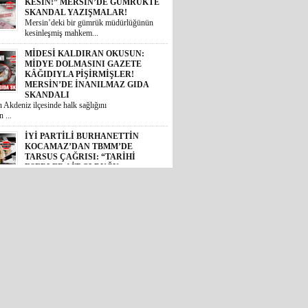
SKANDALI
 Akdeniz ilçesinde halk sağlığını
 ...
İYİ PARTİLİ BURHANETTİN
KOCAMAZ’DAN TBMM’DE
TARSUS ÇAĞRISI: “TARİHİ
ESERLER AİT OLDUĞU
TOPRAKLARA DÖNMELİ!”
 Mersin Milletvekili Burhanettin
, TBM...
GÜNÜN ÜNİVERSİTE TEZ
KONUSU! BOZYAZI BELEDİYE
BAŞKANI MUSTAFA
ÇETİNKAYA’NIN 2 YILLIK
KARNESİ AÇIKLANDI: “VAATLER
SIFIR ÇEKTİ”
2024 yerel seçimlerinde MHP’den
eledi...
CHP’DE İHRAÇ DÜĞMESİNE
BASILDI: MERSİN SİYASETİNDE
GÖZLER TAVIR KOYMADAN, NET
DURUŞ SERGİLEMEDEN CHP’DE
KALAN 4 İSME; SEÇER, KIŞ,
ÖMÜR VE VARAL’A ÇEVRİLDİ!
et Halk Partisi (CHP) genel
de YENİ Pa...