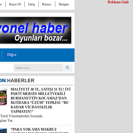
Reklamı Gizle
le
Kayıt Ol
Giriş
Künye
İletişim
Diğer
ON
HABERLER
“PARA YOK AMA MAKBUZ
KESİN!” MERSİN’DE GÜMRÜKTE
SKANDAL YAZIŞMALAR!
Mersin’deki bir gümrük müdürlüğünün
kesinleşmiş mahkem...
MİDESİ KALDIRAN OKUSUN:
MİDYE DOLMASINI GAZETE
KÂĞIDIYLA PİŞİRMİŞLER!
MERSİN’DE İNANILMAZ GIDA