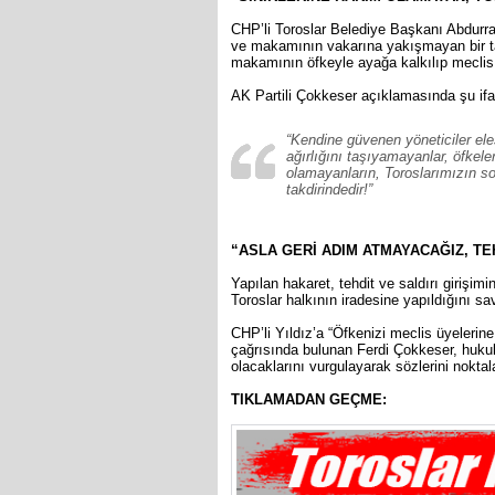
CHP’li Toroslar Belediye Başkanı Abdurra
ve makamının vakarına yakışmayan bir tav
makamının öfkeyle ayağa kalkılıp meclis ü
AK Partili Çokkeser açıklamasında şu ifad
“Kendine güvenen yöneticiler e
ağırlığını taşıyamayanlar, öfkele
olamayanların, Toroslarımızın s
takdirindedir!”
“ASLA GERİ ADIM ATMAYACAĞIZ, TEH
Yapılan hakaret, tehdit ve saldırı girişim
Toroslar halkının iradesine yapıldığını 
CHP’li Yıldız’a “Öfkenizi meclis üyelerine
çağrısında bulunan Ferdi Çokkeser, hukuki
olacaklarını vurgulayarak sözlerini noktal
TIKLAMADAN GEÇME: