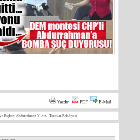
are
Yazdır
PDF
E-Mail
iye Başkanı Abdurrahman Yıldız
,
Toroslar Belediyesi