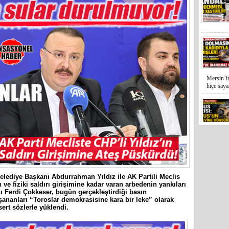
Mersin’in
hiçe sayan
İYİ Parti
Kocamaz
31 Mart 
Bozyazı B
elediye Başkanı Abdurrahman Yıldız ile AK Partili Meclis
 fiziki saldırı girişimine kadar varan arbedenin yankıları
ı Ferdi Çokkeser, bugün gerçekleştirdiği basın
şananları “Toroslar demokrasisine kara bir leke” olarak
sert sözlerle yüklendi.
Cumhuriy
merkezin