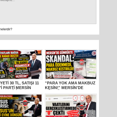
nelerdir?
YETİ 30 TL, SATIŞI 11
“PARA YOK AMA MAKBUZ
İYİ PARTİ MERSİN
KESİN!” MERSİN’DE
ETVEKİLİ
GÜMRÜKTE SKANDAL
HANETTİN
YAZIŞMALAR!
AMAZ’DAN İKTİDARA
M” TEPKİSİ: “BU
R VİCDANSIZLIK
AYIN!”