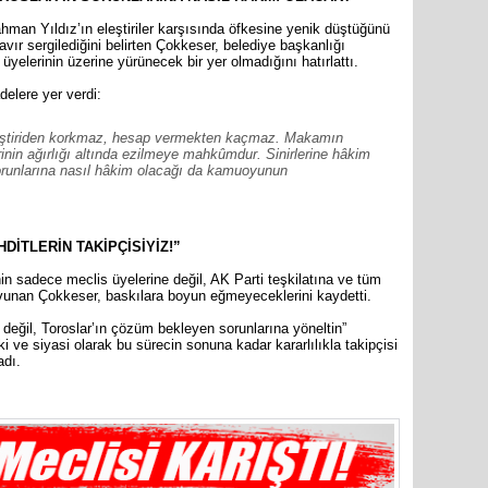
hman Yıldız’ın eleştiriler karşısında öfkesine yenik düştüğünü
ır sergilediğini belirten Çokkeser, belediye başkanlığı
yelerinin üzerine yürünecek bir yer olmadığını hatırlattı.
elere yer verdi:
İYİ Part
Genel Ba
leştiriden korkmaz, hesap vermekten kaçmaz. Makamın
rinin ağırlığı altında ezilmeye mahkûmdur. Sinirlerine hâkim
orunlarına nasıl hâkim olacağı da kamuoyunun
DİTLERİN TAKİPÇİSİYİZ!”
inin sadece meclis üyelerine değil, AK Parti teşkilatına ve tüm
savunan Çokkeser, baskılara boyun eğmeyeceklerini kaydetti.
 değil, Toroslar’ın çözüm bekleyen sorunlarına yöneltin”
 ve siyasi olarak bu sürecin sonuna kadar kararlılıkla takipçisi
adı.