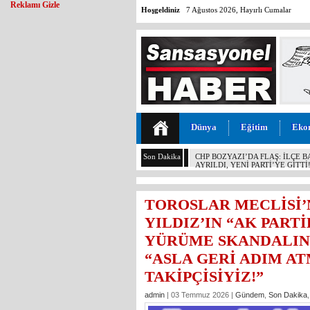
Reklamı Gizle
Hoşgeldiniz
7 Ağustos 2026, Hayırlı Cumalar
Dünya
Eğitim
Eko
Son Dakika
MALİYETİ 30 TL, SATIŞI 11 T
KOCAMAZ’DAN İKTİDARA “ÜZÜ
YAPMAYIN!”
TOROSLAR MECLİSİ’
YILDIZ’IN “AK PART
YÜRÜME SKANDALINA
“ASLA GERİ ADIM A
TAKİPÇİSİYİZ!”
admin
| 03 Temmuz 2026 |
Gündem
,
Son Dakika