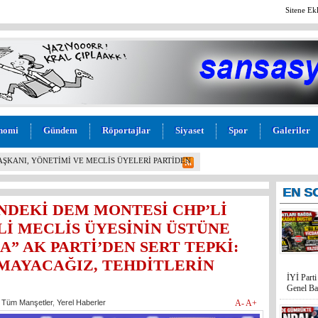
Sitene Ek
nomi
Gündem
Röportajlar
Siyaset
Spor
Galeriler
L! İYİ PARTİ MERSİN MİLLETVEKİLİ BURHANETTİN
M” TEPKİSİ: “BU KADAR VİCDANSIZLIK
EN
S
NDEKİ DEM MONTESİ CHP’Lİ
İLİ MECLİS ÜYESİNİN ÜSTÜNE
” AK PARTİ’DEN SERT TEPKİ:
TMAYACAĞIZ, TEHDİTLERİN
,
Tüm Manşetler
,
Yerel Haberler
A-
A+