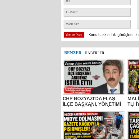
Konu hakkındaki görüşleriniz 
BENZER
HABERLER
CHP BOZYAZI’DA FLAŞ:
MALİ
İLÇE BAŞKANI, YÖNETİMİ
TL! 
VE MECLİS ÜYELERİ
MİLL
PARTİDEN AYRILDI, YENİ
BUR
PARTİ’YE GİTTİ!
KOC
“ÜZÜ
KADA
YAPM