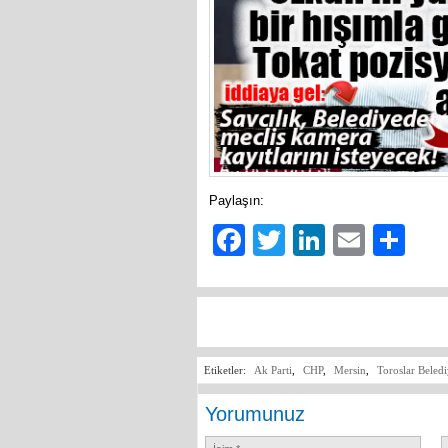
Paylaşın:
Facebook
Twitter
LinkedIn
Email
Sh
Etiketler:
Ak Parti
,
CHP
,
Mersin
,
Toroslar Beled
Yorumunuz