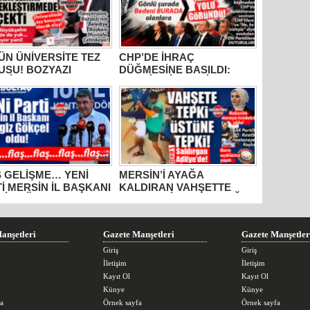
N ÜNİVERSİTE TEZ
CHP’DE İHRAÇ
USU! BOZYAZI
DÜĞMESİNE BASILDI:
DİYE BAŞKANI
MERSİN SİYASETİNDE
AFA ÇETİNKAYA’NIN
GÖZLER TAVIR
LLIK KARNESİ
KOYMADAN, NET DURUŞ
LANDI: “VAATLER
SERGİLEMEDEN CHP’DE
R ÇEKTİ”
KALAN 4 İSME; SEÇER,
KIŞ, ÖMÜR VE VARAL’A
ÇEVRİLDİ!
 GELİŞME… YENİ
MERSİN’İ AYAĞA
İ MERSİN İL BAŞKANI
KALDIRAN VAHŞETTE
GİZ GÖKÇEL OLDU!
FLAŞ GELİŞME: ÇOCUĞU
ACIMASIZCA DARP EDEN
SALDIRGAN ADLİYEDE!
AİLE BAKANI AÇIKLAMA
anşetleri
Gazete Manşetleri
Gazete Manşetler
YAPTI, AK PARTİLİ KIRATLI
HASTANEYE KOŞTU,
Giriş
Giriş
MERSİN BAROSU
İletişim
İletişim
HAREKETE GEÇTİ!
Kayıt Ol
Kayıt Ol
Künye
Künye
a
Örnek sayfa
Örnek sayfa