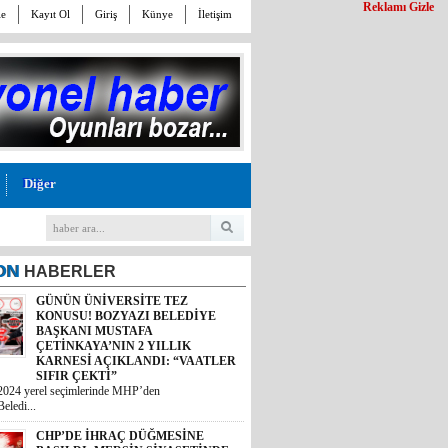
Reklamı Gizle
le
Kayıt Ol
Giriş
Künye
İletişim
Diğer
ON
HABERLER
GÜNÜN ÜNİVERSİTE TEZ
KONUSU! BOZYAZI BELEDİYE
BAŞKANI MUSTAFA
ÇETİNKAYA’NIN 2 YILLIK
CHP’DE İHRAÇ DÜĞMESİNE
KARNESİ AÇIKLANDI: “VAATLER
BASILDI: MERSİN SİYASETİNDE
SIFIR ÇEKTİ”
GÖZLER TAVIR KOYMADAN, NET
2024 yerel seçimlerinde MHP’den
DURUŞ SERGİLEMEDEN CHP’DE
eledi...
KALAN 4 İSME; SEÇER, KIŞ,
ÖMÜR VE VARAL’A ÇEVRİLDİ!
et Halk Partisi (CHP) genel