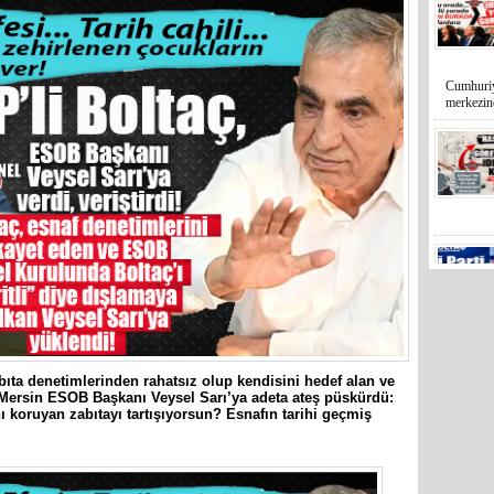
merkezin
bıta denetimlerinden rahatsız olup kendisini hedef alan ve
Mersin’in
Mersin ESOB Başkanı Veysel Sarı’ya adeta ateş püskürdü:
markette 
 koruyan zabıtayı tartışıyorsun? Esnafın tarihi geçmiş