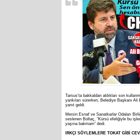
Tarsus’ta bakkaldan aldıkları son kullan
yankıları sürerken, Belediye Başkanı Ali B
yanıt geldi.
Mersin Esnaf ve Sanatkarlar Odaları Birl
seslenen Boltaç, “Kürsü efeliğiyle bu iş
yaşına bakmam” dedi.
IRKÇI SÖYLEMLERE TOKAT GİBİ CEVA