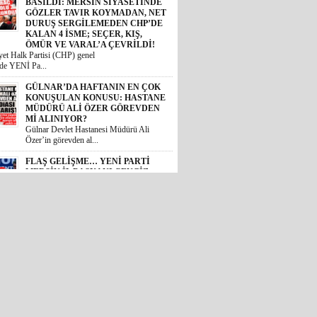
de YENİ Pa...
GÜLNAR’DA HAFTANIN EN ÇOK
KONUŞULAN KONUSU: HASTANE
MÜDÜRÜ ALİ ÖZER GÖREVDEN
Mİ ALINIYOR?
Gülnar Devlet Hastanesi Müdürü Ali
Özer’in görevden al...
FLAŞ GELİŞME… YENİ PARTİ
MERSİN İL BAŞKANI CENGİZ
GÖKÇEL OLDU!
Özgür Özel genel başkanlığında
teşkilatlanma çalışmala...
MERSİN’İ AYAĞA KALDIRAN
VAHŞETTE FLAŞ GELİŞME:
ÇOCUĞU ACIMASIZCA DARP
EDEN SALDIRGAN ADLİYEDE!
AİLE BAKANI AÇIKLAMA YAPTI,
AK PARTİLİ KIRATLI HASTANEYE
KOŞTU, MERSİN BAROSU
HAREKETE GEÇTİ!
 Akdeniz ilçesinde bir zincir
11 yaş...
ADANA’DA ÜCRETSİZ,
MERSİN’DE ÜCRETLİ! İYİ PARTİ
GENEL BAŞKAN YARDIMCISI
BURHANETTİN KOCAMAZ