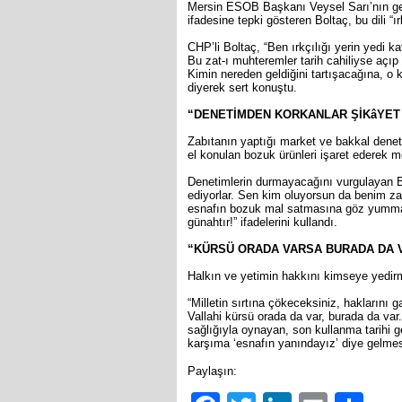
Mersin ESOB Başkanı Veysel Sarı’nın genel
ifadesine tepki gösteren Boltaç, bu dili “ırk
CHP’li Boltaç, “Ben ırkçılığı yerin yedi k
Bu zat-ı muhteremler tarih cahiliyse açıp 
Kimin nereden geldiğini tartışacağına, o k
diyerek sert konuştu.
“DENETİMDEN KORKANLAR ŞİKâYET 
Zabıtanın yaptığı market ve bakkal denet
el konulan bozuk ürünleri işaret ederek 
Denetimlerin durmayacağını vurgulayan Bolt
ediyorlar. Sen kim oluyorsun da benim z
esnafın bozuk mal satmasına göz yummak d
günahtır!” ifadelerini kullandı.
“KÜRSÜ ORADA VARSA BURADA DA V
Halkın ve yetimin hakkını kimseye yedirm
“Milletin sırtına çökeceksiniz, haklarını
Vallahi kürsü orada da var, burada da va
sağlığıyla oynayan, son kullanma tarihi 
karşıma ‘esnafın yanındayız’ diye gelmesi
Paylaşın: