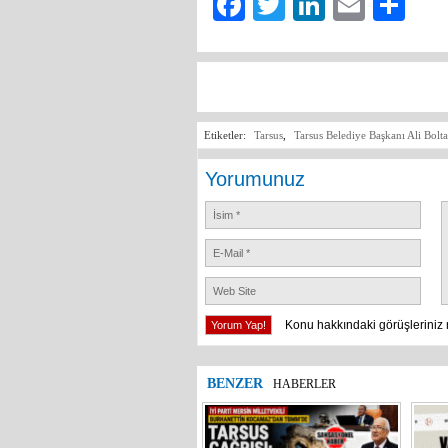
Facebook
Twitter
LinkedIn
Email
Sh
Etiketler:
Tarsus
,
Tarsus Belediye Başkanı Ali Bolt
Yorumunuz
Konu hakkındaki görüşleriniz 
BENZER
HABERLER