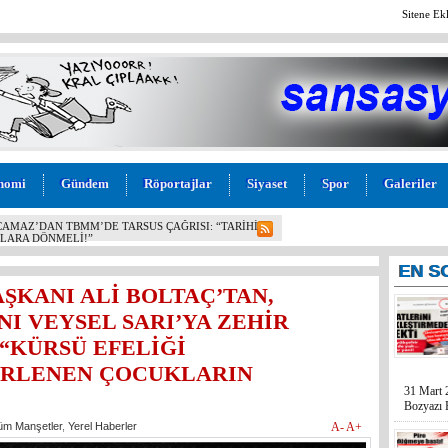
Sitene Ek
nomi
Gündem
Röportajlar
Siyaset
Spor
Galeriler
SU! BOZYAZI BELEDİYE BAŞKANI MUSTAFA
ESİ AÇIKLANDI: “VAATLER SIFIR ÇEKTİ”
EN
S
ŞKANI ALİ BOLTAÇ’TAN,
I VEYSEL SARI’YA ZEHİR
“KÜRSÜ EFELİĞİ
İRLENEN ÇOCUKLARIN
31 Mart 
Bozyazı B
üm Manşetler
,
Yerel Haberler
A-
A+
Cumhuriy