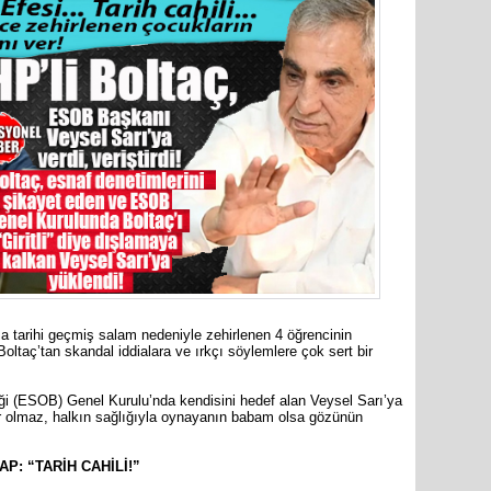
İYİ Part
Mersin Mi
60 yıl 7 
Haluk Bo
ma tarihi geçmiş salam nedeniyle zehirlenen 4 öğrencinin
oltaç’tan skandal iddialara ve ırkçı söylemlere çok sert bir
iği (ESOB) Genel Kurulu’nda kendisini hedef alan Veysel Sarı’ya
ler olmaz, halkın sağlığıyla oynayanın babam olsa gözünün
P: “TARİH CAHİLİ!”