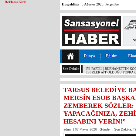
Reklamı Gizle
Hoşgeldiniz
6 Ağustos 2026, Perşembe
Dünya
Eğitim
Eko
Son Dakika
GÜNÜN ÜNİVERSİTE TEZ KONU
ÇETİNKAYA’NIN 2 YILLIK KARN
TARSUS BELEDİYE BA
MERSİN ESOB BAŞKAN
ZEMBEREK SÖZLER: 
YAPACAĞINIZA, ZEH
HESABINI VERİN!”
admin
| 07 Mayıs 2026 |
Gündem
,
Son Dakika
,
T