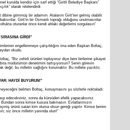
 kurulda kendisi için sarf ettiği “Giritli Belediye Başkanı”
çılık” olarak nitelendirdi.
Mersin s
Anamur B
at dibine gömmüş bir adamım. Atalarım Girit’ten gelmiş olabilir.
baksınlar; Girit’in bir Osmanlı toprağı olduğunu unutmasınlar.
oltukta oturanlar önce kendi ahlaki değerlerini sorgulasın”
SIRASINA GİRDİ”
İYİ Parti
imlerinin engellenmeye çalışıldığını ima eden Başkan Boltaç,
Kocamaz
meydan okudu.
aç, “Biz zehirli ürünleri topluyoruz diye beni birilerine şikayet
abıta müdürümün denetimini tartışıyorsun? Senin görevin
eğil, bu milletin sağlığını korumaktır. Bu millete yazıktır,
AR: HAYDİ BUYURUN!”
eyeceğini belirten Boltaç, konuşmasını şu sözlerle noktaladı:
 gasp edeceksiniz, sonra da kürsüden efelik yapacaksınız.
r. Bundan sonra kimse kusura bakmasın. Evlatlarımızın
geçmiş ürünü satan kim olursa olsun gereği yapılır. Kimse benim
n; siz önce milletin yanında olun!”