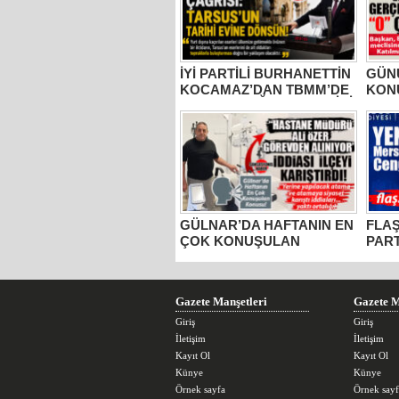
İYİ PARTİLİ BURHANETTİN
GÜNÜ
KOCAMAZ’DAN TBMM’DE
KON
TARSUS ÇAĞRISI: “TARİHİ
BELE
ESERLER AİT OLDUĞU
MUST
TOPRAKLARA DÖNMELİ!”
2 YI
AÇIK
SIFI
GÜLNAR’DA HAFTANIN EN
FLAŞ
ÇOK KONUŞULAN
PART
KONUSU: HASTANE
CEN
MÜDÜRÜ ALİ ÖZER
GÖREVDEN Mİ ALINIYOR?
Gazete Manşetleri
Gazete M
Giriş
Giriş
İletişim
İletişim
Kayıt Ol
Kayıt Ol
Künye
Künye
Örnek sayfa
Örnek sayf