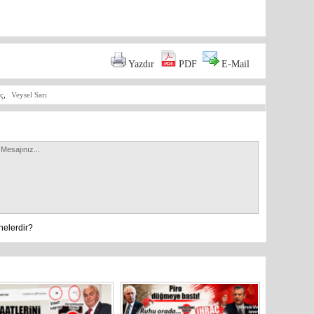
are
Yazdır
PDF
E-Mail
aç
,
Veysel Sarı
nelerdir?