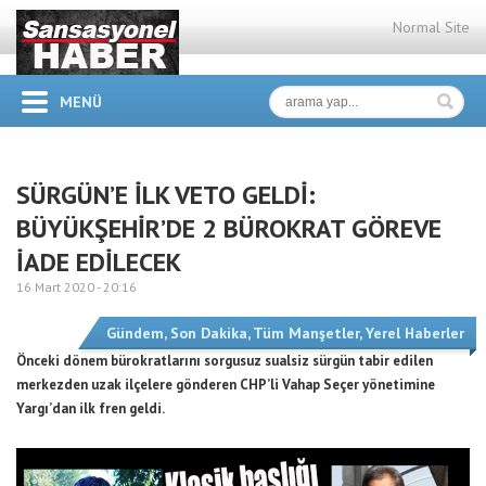
Normal Site
MENÜ
SÜRGÜN’E İLK VETO GELDİ:
BÜYÜKŞEHİR’DE 2 BÜROKRAT GÖREVE
İADE EDİLECEK
16 Mart 2020 -
20:16
Gündem
,
Son Dakika
,
Tüm Manşetler
,
Yerel Haberler
Önceki dönem bürokratlarını sorgusuz sualsiz sürgün tabir edilen
merkezden uzak ilçelere gönderen CHP’li Vahap Seçer yönetimine
Yargı’dan ilk fren geldi.