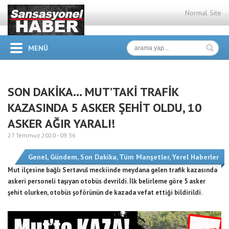
Normal Site
MENÜ
SON DAKİKA… MUT’TAKİ TRAFİK
KAZASINDA 5 ASKER ŞEHİT OLDU, 10
ASKER AĞIR YARALI!
27 Temmuz 2020 -
09:36
Genel
,
Gündem
,
Son Dakika
,
Tüm Manşetler
,
Yerel Haberler
Mut ilçesine bağlı Sertavul meckiinde meydana gelen trafik kazasında
askeri personeli taşıyan otobüs devrildi. İlk belirleme göre 5 asker
şehit olurken, otobüs şoförünün de kazada vefat ettiği bildirildi.