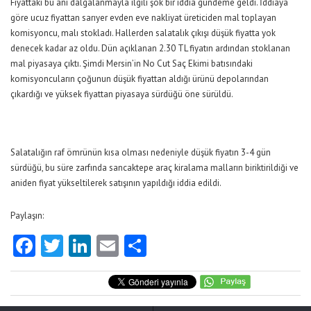
Fiyattaki bu ani dalgalanmayla ilgili şok bir iddia gündeme geldi. İddiaya
göre ucuz fiyattan
sarıyer evden eve nakliyat
üreticiden mal toplayan
komisyoncu, malı stokladı. Hallerden salatalık çıkışı düşük fiyatta yok
denecek kadar az oldu. Dün açıklanan 2.30 TL fiyatın ardından stoklanan
mal piyasaya çıktı. Şimdi Mersin’in
No Cut Saç Ekimi
batısındaki
komisyoncuların çoğunun düşük fiyattan aldığı ürünü depolarından
çıkardığı ve yüksek fiyattan piyasaya sürdüğü öne sürüldü.
Salatalığın raf ömrünün kısa olması nedeniyle düşük fiyatın 3-4 gün
sürdüğü, bu süre zarfında
sancaktepe araç kiralama
malların biriktirildiği ve
aniden fiyat yükseltilerek satışının yapıldığı iddia edildi.
Paylaşın:
Facebook
Twitter
LinkedIn
Email
Share