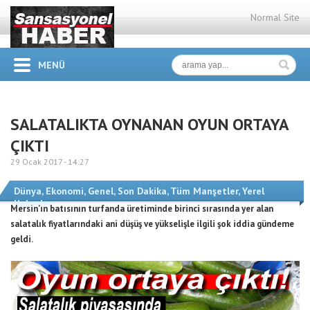
Normal Site
MENÜ
SALATALIKTA OYNANAN OYUN ORTAYA
ÇIKTI
29 Ocak 2017 -
14:27
Dünya
,
Ekonomi
,
Genel
,
Son Dakika
,
Tüm Manşetler
,
Yerel
Haberler
Mersin’in batısının turfanda üretiminde birinci sırasında yer alan
salatalık fiyatlarındaki ani düşüş ve yükselişle ilgili şok iddia gündeme
geldi.