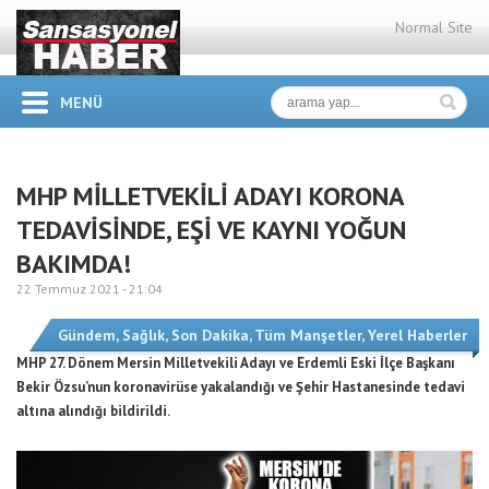
Normal Site
MENÜ
MHP MİLLETVEKİLİ ADAYI KORONA
TEDAVİSİNDE, EŞİ VE KAYNI YOĞUN
BAKIMDA!
22 Temmuz 2021 -
21:04
Gündem
,
Sağlık
,
Son Dakika
,
Tüm Manşetler
,
Yerel Haberler
MHP 27. Dönem Mersin Milletvekili Adayı ve Erdemli Eski İlçe Başkanı
Bekir Özsu’nun koronavirüse yakalandığı ve Şehir Hastanesinde tedavi
altına alındığı bildirildi.