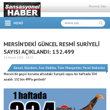
Normal Site
MENÜ
MERSİN’DEKİ GÜNCEL RESMİ SURİYELİ
SAYISI AÇIKLANDI: 152.499
16 Kasım 2025 -
18:15
Genel
,
Gündem
,
Son Dakika
,
Tüm Manşetler
,
Yerel Haberler
Mersin’de geçici koruma altındaki Suriyeli sayısı bir haftada 334
azaldı: 152 bin 499’a geriledi!