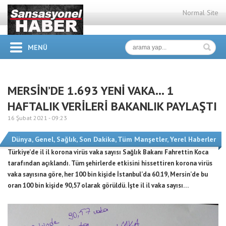
Normal Site
MENÜ
MERSİN’DE 1.693 YENİ VAKA… 1
HAFTALIK VERİLERİ BAKANLIK PAYLAŞTI
16 Şubat 2021 -
09:23
Dünya
,
Genel
,
Sağlık
,
Son Dakika
,
Tüm Manşetler
,
Yerel Haberler
Türkiye’de il il korona virüs vaka sayısı Sağlık Bakanı Fahrettin Koca
tarafından açıklandı. Tüm şehirlerde etkisini hissettiren korona virüs
vaka sayısına göre, her 100 bin kişide İstanbul’da 60.19, Mersin’de bu
oran 100 bin kişide 90,57 olarak görüldü. İşte il il vaka sayısı…