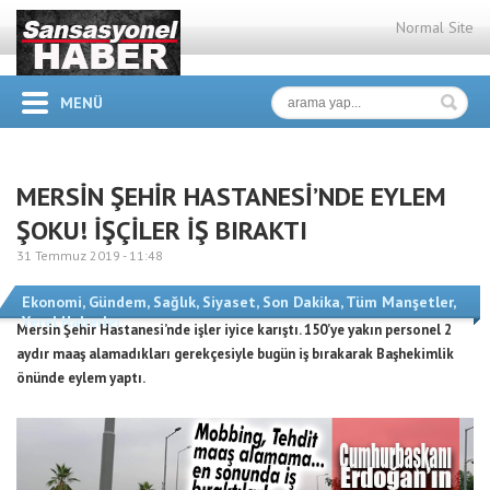
Normal Site
MENÜ
MERSİN ŞEHİR HASTANESİ’NDE EYLEM
ŞOKU! İŞÇİLER İŞ BIRAKTI
31 Temmuz 2019 -
11:48
Ekonomi
,
Gündem
,
Sağlık
,
Siyaset
,
Son Dakika
,
Tüm Manşetler
,
Yerel Haberler
Mersin Şehir Hastanesi’nde işler iyice karıştı. 150’ye yakın personel 2
aydır maaş alamadıkları gerekçesiyle bugün iş bırakarak Başhekimlik
önünde eylem yaptı.