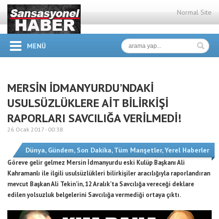
Normal Site
MENÜ
MERSİN İDMANYURDU’NDAKİ
USULSÜZLÜKLERE AİT BİLİRKİŞİ
RAPORLARI SAVCILIĞA VERİLMEDİ!
26 Ocak 2017 -
00:38
Dünya
,
Gündem
,
Son Dakika
,
Tüm Manşetler
,
Yerel Haberler
Göreve gelir gelmez Mersin İdmanyurdu eski Kulüp Başkanı Ali
Kahramanlı ile ilgili usulsüzlükleri bilirkişiler aracılığıyla raporlandıran
mevcut Başkan Ali Tekin’in, 12 Aralık’ta Savcılığa vereceği deklare
edilen yolsuzluk belgelerini Savcılığa vermediği ortaya çıktı.