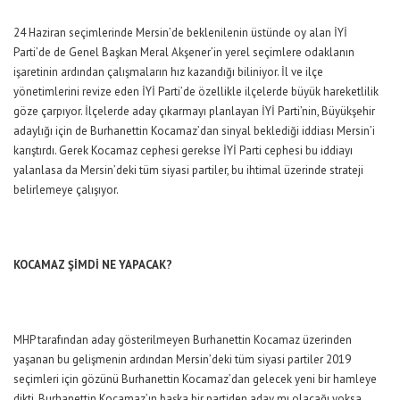
24 Haziran seçimlerinde Mersin’de beklenilenin üstünde oy alan İYİ
Parti’de de Genel Başkan Meral Akşener’in yerel seçimlere odaklanın
işaretinin ardından çalışmaların hız kazandığı biliniyor. İl ve ilçe
yönetimlerini revize eden İYİ Parti’de özellikle ilçelerde büyük hareketlilik
göze çarpıyor. İlçelerde aday çıkarmayı planlayan İYİ Parti’nin, Büyükşehir
adaylığı için de Burhanettin Kocamaz’dan sinyal beklediği iddiası Mersin’i
karıştırdı. Gerek Kocamaz cephesi gerekse İYİ Parti cephesi bu iddiayı
yalanlasa da Mersin’deki tüm siyasi partiler, bu ihtimal üzerinde strateji
belirlemeye çalışıyor.
KOCAMAZ ŞİMDİ NE YAPACAK?
MHP tarafından aday gösterilmeyen Burhanettin Kocamaz üzerinden
yaşanan bu gelişmenin ardından Mersin’deki tüm siyasi partiler 2019
seçimleri için gözünü Burhanettin Kocamaz’dan gelecek yeni bir hamleye
dikti. Burhanettin Kocamaz’ın başka bir partiden aday mı olacağı yoksa