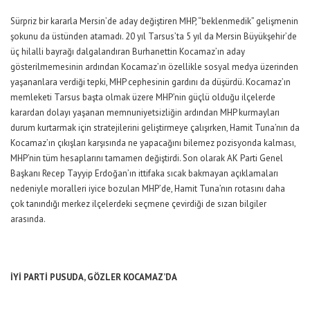
Sürpriz bir kararla Mersin’de aday değiştiren MHP, “beklenmedik” gelişmenin
şokunu da üstünden atamadı. 20 yıl Tarsus’ta 5 yıl da Mersin Büyükşehir’de
üç hilalli bayrağı dalgalandıran Burhanettin Kocamaz’ın aday
gösterilmemesinin ardından Kocamaz’ın özellikle sosyal medya üzerinden
yaşananlara verdiği tepki, MHP cephesinin gardını da düşürdü. Kocamaz’ın
memleketi Tarsus başta olmak üzere MHP’nin güçlü olduğu ilçelerde
karardan dolayı yaşanan memnuniyetsizliğin ardından MHP kurmayları
durum kurtarmak için stratejilerini geliştirmeye çalışırken, Hamit Tuna’nın da
Kocamaz’ın çıkışları karşısında ne yapacağını bilemez pozisyonda kalması,
MHP’nin tüm hesaplarını tamamen değiştirdi. Son olarak AK Parti Genel
Başkanı Recep Tayyip Erdoğan’ın ittifaka sıcak bakmayan açıklamaları
nedeniyle moralleri iyice bozulan MHP’de, Hamit Tuna’nın rotasını daha
çok tanındığı merkez ilçelerdeki seçmene çevirdiği de sızan bilgiler
arasında.
İYİ PARTİ PUSUDA, GÖZLER KOCAMAZ’DA