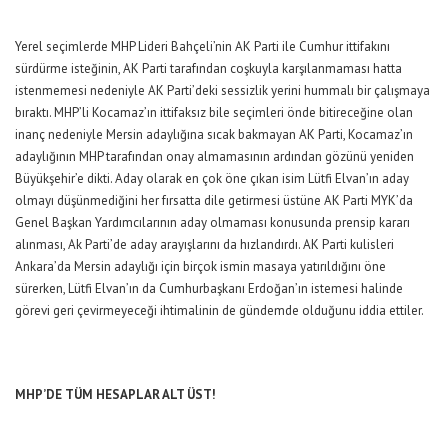
Yerel seçimlerde MHP Lideri Bahçeli’nin AK Parti ile Cumhur ittifakını
sürdürme isteğinin, AK Parti tarafından coşkuyla karşılanmaması hatta
istenmemesi nedeniyle AK Parti’deki sessizlik yerini hummalı bir çalışmaya
bıraktı. MHP’li Kocamaz’ın ittifaksız bile seçimleri önde bitireceğine olan
inanç nedeniyle Mersin adaylığına sıcak bakmayan AK Parti, Kocamaz’ın
adaylığının MHP tarafından onay almamasının ardından gözünü yeniden
Büyükşehir’e dikti. Aday olarak en çok öne çıkan isim Lütfi Elvan’ın aday
olmayı düşünmediğini her fırsatta dile getirmesi üstüne AK Parti MYK’da
Genel Başkan Yardımcılarının aday olmaması konusunda prensip kararı
alınması, Ak Parti’de aday arayışlarını da hızlandırdı. AK Parti kulisleri
Ankara’da Mersin adaylığı için birçok ismin masaya yatırıldığını öne
sürerken, Lütfi Elvan’ın da Cumhurbaşkanı Erdoğan’ın istemesi halinde
görevi geri çevirmeyeceği ihtimalinin de gündemde olduğunu iddia ettiler.
MHP’DE TÜM HESAPLAR ALT ÜST!