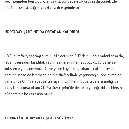
seçimlerinden beri ciddi orandaki 2. Bölgedeki oy kaybını da bu şekilde
telafi etmek istediği kaynaklarca dile getiriliyor.
HDP “ADAY ŞARTINI” DA ORTADAN KALDIRDI
HDP ile ittifak yapacağı sürekli dile getirilen CHP’de bu iddia yalanlansa da,
taban üzerinden bir ittifak yapılmasının muhtemel gözüktüğü de siyasi
kulislerce yadsınmıyor. HDP’ye yakın kaynaklar, taban ittifakının siyasi
partiler istese de istemese de Mersin özelinde yaşanacağını öne sürerken,
daha önce CHP’de aday şartı arayan HDP’lilerin bu şartı da aramadığı ve
aday kim olursa olsun CHP’yi Büyükşehir’de destekleyeceği iddiası Mersin
gündeminin baş sırasına oturdu.
AK PARTİ’DE ADAY ARAYIŞLARI SÜRÜYOR