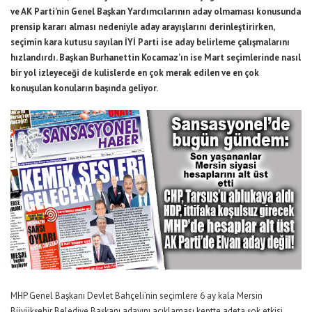
ve AK Parti’nin Genel Başkan Yardımcılarının aday olmaması konusunda
prensip kararı alması nedeniyle aday arayışlarını derinleştirirken,
seçimin kara kutusu sayılan İYİ Parti ise aday belirleme çalışmalarını
hızlandırdı. Başkan Burhanettin Kocamaz’ın ise Mart seçimlerinde nasıl
bir yol izleyeceği de kulislerde en çok merak edilen ve en çok
konuşulan konuların başında geliyor.
MHP Genel Başkanı Devlet Bahçeli’nin seçimlere 6 ay kala Mersin
Büyükşehir Belediye Başkanı adayını açıklaması kentte adeta şok etkisi