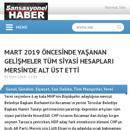
Normal Site
MENÜ
MART 2019 ÖNCESİNDE YAŞANAN
GELİŞMELER TÜM SİYASİ HESAPLARI
MERSİN’DE ALT ÜST ETTİ
01 Ekim 2018 -
11:09
Genel
,
Gündem
,
Siyaset
,
Son Dakika
,
Tüm Manşetler
,
Yerel
Haberler
Yerel seçimlere 6 ay kala MHP’nin Büyükşehir adaylığına mevcut
Belediye Başkanı Burhanettin Kocamaz’ın yerine Toroslar Belediye
Başkanı Hamit Tuna’yı getirmesinin yarattığı depremin artçıları tüm
siyasi partilerde hissedildi. CHP rotasını Kocamaz’dan dolayı kırgın
seçmen Tarsus’a çevirirken, HDP aday fark etmeksizin dümeni CHP’ye
kırdı. AK Parti, Mersin için Lütfi Elvan’ın da adaylığa sıcak bakmaması