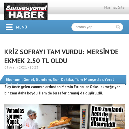
Normal Site
MENÜ
KRİZ SOFRAYI TAM VURDU: MERSİN’DE
EKMEK 2.50 TL OLDU
04 Aralık 2021 -
10:23
Ekonomi
,
Genel
,
Gündem
,
Son Dakika
,
Tüm Manşetler
,
Yerel
Haberler
2 ay önce gelen zammın ardından Mersin Fırıncılar Odası ekmeğe yeni
bir zam daha koydu. Hem de bu sefer gramaj da düşürüldü.