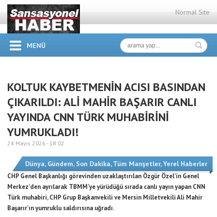
Normal Site
MENÜ
KOLTUK KAYBETMENİN ACISI BASINDAN
ÇIKARILDI: ALİ MAHİR BAŞARIR CANLI
YAYINDA CNN TÜRK MUHABİRİNİ
YUMRUKLADI!
24 Mayıs 2026 -
18:02
Dünya
,
Gündem
,
Son Dakika
,
Tüm Manşetler
,
Yerel Haberler
CHP Genel Başkanlığı görevinden uzaklaştırılan Özgür Özel’in Genel
Merkez’den ayrılarak TBMM’ye yürüdüğü sırada canlı yayın yapan CNN
Türk muhabiri, CHP Grup Başkanvekili ve Mersin Milletvekili Ali Mahir
Başarır’ın yumruklu saldırısına uğradı.