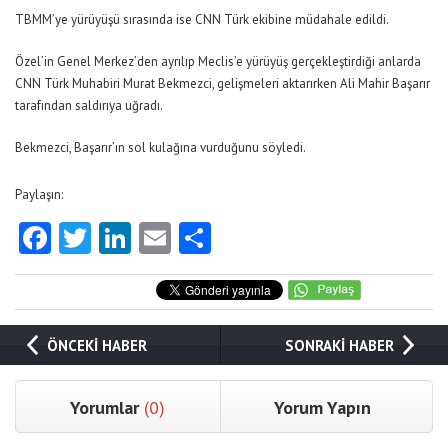
TBMM’ye yürüyüşü sırasında ise CNN Türk ekibine müdahale edildi.
Özel’in Genel Merkez’den ayrılıp Meclis’e yürüyüş gerçekleştirdiği anlarda
CNN Türk Muhabiri Murat Bekmezci, gelişmeleri aktarırken Ali Mahir Başarır
tarafından saldırıya uğradı.
Bekmezci, Başarır’ın sol kulağına vurduğunu söyledi.
Paylaşın:
Facebook
Twitter
LinkedIn
Email
Share
ÖNCEKİ HABER
SONRAKİ HABER
Yorumlar
(0)
Yorum Yapın