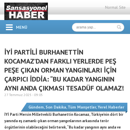
Normal Site
MENÜ
İYİ PARTİLİ BURHANETTİN
KOCAMAZ’DAN FARKLI YERLERDE PEŞ
PEŞE ÇIKAN ORMAN YANGINLARI İÇİN
ÇARPICI İDDİA: “BU KADAR YANGININ
AYNI ANDA ÇIKMASI TESADÜF OLAMAZ!
27 Temmuz 2025 -
09:05
Gündem
,
Son Dakika
,
Tüm Manşetler
,
Yerel Haberler
İYİ Parti Mersin Milletvekili Burhanettin Kocamaz, Türkiye’nin dört bir
yanında eş zamanlı çıkan orman yangınlarının arkasında terör
örgütlerinin olabileceğini belirterek, “Bu kadar yangının aynı anda ve