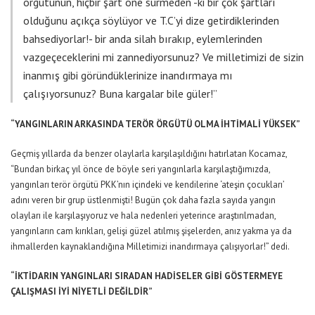
örgütünün, hiçbir şart öne sürmeden -ki bir çok şartları
olduğunu açıkça söylüyor ve T.C’yi dize getirdiklerinden
bahsediyorlar!- bir anda silah bırakıp, eylemlerinden
vazgeçeceklerini mi zannediyorsunuz? Ve milletimizi de sizin
inanmış gibi göründüklerinize inandırmaya mı
çalışıyorsunuz? Buna kargalar bile güler!”
“YANGINLARIN ARKASINDA TERÖR ÖRGÜTÜ OLMA İHTİMALİ YÜKSEK”
Geçmiş yıllarda da benzer olaylarla karşılaşıldığını hatırlatan Kocamaz,
“Bundan birkaç yıl önce de böyle seri yangınlarla karşılaştığımızda,
yangınları terör örgütü PKK’nın içindeki ve kendilerine ‘ateşin çocukları’
adını veren bir grup üstlenmişti! Bugün çok daha fazla sayıda yangın
olayları ile karşılaşıyoruz ve hala nedenleri yeterince araştırılmadan,
yangınların cam kırıkları, gelişi güzel atılmış şişelerden, anız yakma ya da
ihmallerden kaynaklandığına Milletimizi inandırmaya çalışıyorlar!” dedi.
“İKTİDARIN YANGINLARI SIRADAN HADİSELER GİBİ GÖSTERMEYE
ÇALIŞMASI İYİ NİYETLİ DEĞİLDİR”