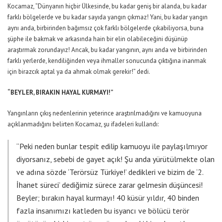
Kocamaz, “Dünyanın hiçbir Ülkesinde, bu kadar geniş bir alanda, bu kadar
farklı bölgelerde ve bu kadar sayıda yangın çıkmaz! Yani, bu kadar yangın
aynı anda, birbirinden bağımsız çok farklı bölgelerde çıkabiliyorsa, buna
şüphe ile bakmak ve arkasında hain bir elin olabileceğini düşünüp
araştırmak zorundayız! Ancak, bu kadar yangının, aynı anda ve birbirinden
farklı yerlerde, kendiliğinden veya ihmaller sonucunda çıktığına inanmak
için birazcık aptal ya da ahmak olmak gerekir!” dedi.
“BEYLER, BIRAKIN HAYAL KURMAYI!”
Yangınların çıkış nedenlerinin yeterince araştırılmadığını ve kamuoyuna
açıklanmadığını belirten Kocamaz, şu ifadeleri kullandı:
“Peki neden bunlar tespit edilip kamuoyu ile paylaşılmıyor
diyorsanız, sebebi de gayet açık! Şu anda yürütülmekte olan
ve adına sözde ‘Terörsüz Türkiye!’ dedikleri ve bizim de ‘2.
İhanet süreci’ dediğimiz sürece zarar gelmesin düşüncesi!
Beyler; bırakın hayal kurmayı! 40 küsür yıldır, 40 binden
fazla insanımızı katleden bu isyancı ve bölücü terör