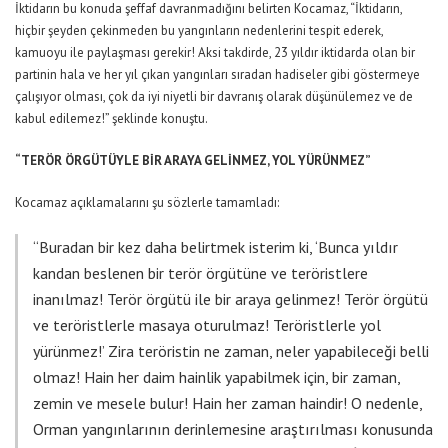
İktidarın bu konuda şeffaf davranmadığını belirten Kocamaz, “İktidarın,
hiçbir şeyden çekinmeden bu yangınların nedenlerini tespit ederek,
kamuoyu ile paylaşması gerekir! Aksi takdirde, 23 yıldır iktidarda olan bir
partinin hala ve her yıl çıkan yangınları sıradan hadiseler gibi göstermeye
çalışıyor olması, çok da iyi niyetli bir davranış olarak düşünülemez ve de
kabul edilemez!” şeklinde konuştu.
“TERÖR ÖRGÜTÜYLE BİR ARAYA GELİNMEZ, YOL YÜRÜNMEZ”
Kocamaz açıklamalarını şu sözlerle tamamladı:
“Buradan bir kez daha belirtmek isterim ki, ‘Bunca yıldır
kandan beslenen bir terör örgütüne ve teröristlere
inanılmaz! Terör örgütü ile bir araya gelinmez! Terör örgütü
ve teröristlerle masaya oturulmaz! Teröristlerle yol
yürünmez!’ Zira teröristin ne zaman, neler yapabileceği belli
olmaz! Hain her daim hainlik yapabilmek için, bir zaman,
zemin ve mesele bulur! Hain her zaman haindir! O nedenle,
Orman yangınlarının derinlemesine araştırılması konusunda