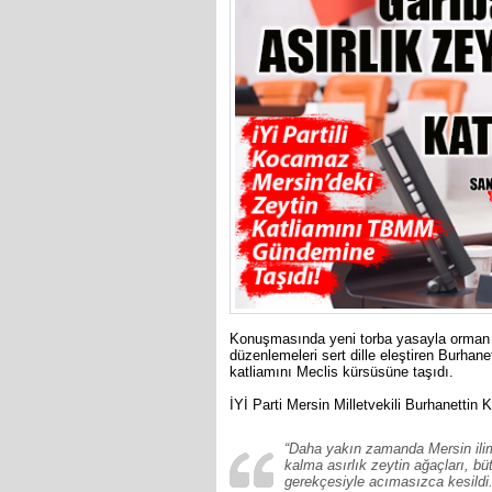
Konuşmasında yeni torba yasayla orman ara
düzenlemeleri sert dille eleştiren Burh
katliamını Meclis kürsüsüne taşıdı.
İYİ Parti Mersin Milletvekili Burhanetti
“Daha yakın zamanda Mersin ilim
kalma asırlık zeytin ağaçları, bü
gerekçesiyle acımasızca kesildi