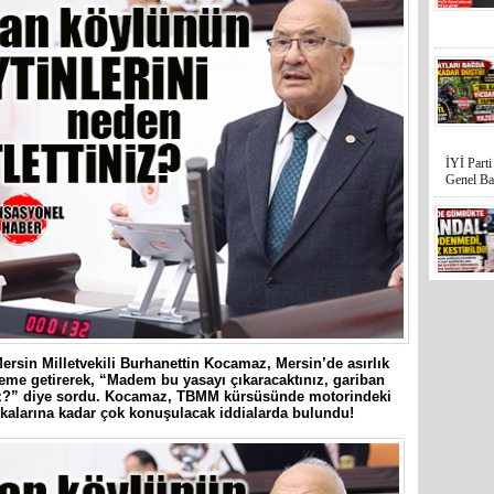
İYİ Part
Genel Ba
Mersin’in
hiçe sayan
ersin Milletvekili Burhanettin Kocamaz, Mersin’de asırlık
deme getirerek, “Madem bu yasayı çıkaracaktınız, gariban
niz?” diye sordu. Kocamaz, TBMM kürsüsünde motorindeki
tikalarına kadar çok konuşulacak iddialarda bulundu!
İYİ Parti
Kocamaz