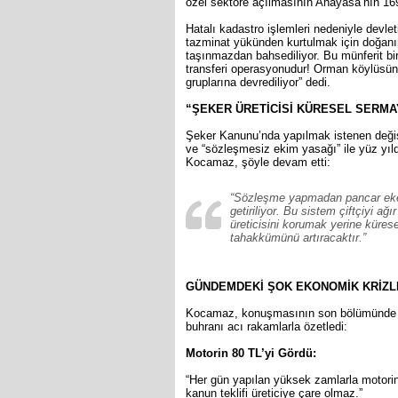
özel sektöre açılmasının Anayasa’nın 1
Hatalı kadastro işlemleri nedeniyle devl
tazminat yükünden kurtulmak için doğanı
taşınmazdan bahsediliyor. Bu münferit bir
transferi operasyonudur! Orman köylüsün
gruplarına devrediliyor” dedi.
“ŞEKER ÜRETİCİSİ KÜRESEL SERMAY
Şeker Kanunu’nda yapılmak istenen değişikl
ve “sözleşmesiz ekim yasağı” ile yüz yıld
Kocamaz, şöyle devam etti:
“Sözleşme yapmadan pancar eken
getiriliyor. Bu sistem çiftçiyi a
üreticisini korumak yerine küres
tahakkümünü artıracaktır.”
GÜNDEMDEKİ ŞOK EKONOMİK KRİZLE
Kocamaz, konuşmasının son bölümünde T
buhranı acı rakamlarla özetledi:
Motorin 80 TL’yi Gördü:
“Her gün yapılan yüksek zamlarla motorini
kanun teklifi üreticiye çare olmaz.”