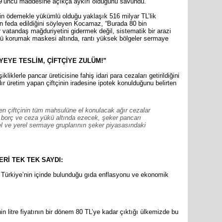
69’uncu maddesine açıkça aykırı olduğunu savundu.
etin ödemekle yükümlü olduğu yaklaşık 516 milyar TL’lik
n feda edildiğini söyleyen Kocamaz, “Burada 80 bin
 vatandaş mağduriyetini gidermek değil, sistematik bir arazi
ü korumak maskesi altında, rantı yüksek bölgeler sermaye
EYE TESLİM, ÇİFTÇİYE ZULÜM!”
iklerle pancar üreticisine fahiş idari para cezaları getirildiğini
ır üretim yapan çiftçinin iradesine ipotek konulduğunu belirten
 çiftçinin tüm mahsulüne el konulacak ağır cezalar
ğır borç ve ceza yükü altında ezecek, şeker pancarı
el ve yerel sermaye gruplarının şeker piyasasındaki
Rİ TEK TEK SAYDI:
ürkiye’nin içinde bulunduğu gıda enflasyonu ve ekonomik
n litre fiyatının bir dönem 80 TL’ye kadar çıktığı ülkemizde bu