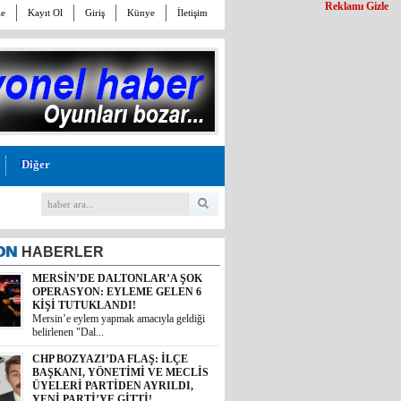
Reklamı Gizle
le
Kayıt Ol
Giriş
Künye
İletişim
Diğer
ON
HABERLER
CHP BOZYAZI’DA FLAŞ: İLÇE
BAŞKANI, YÖNETİMİ VE MECLİS
ÜYELERİ PARTİDEN AYRILDI,
YENİ PARTİ’YE GİTTİ!
Cumhuriyet Halk Partisi Bozyazı İlçe
Başkanı Baykal Ar...
MALİYETİ 30 TL, SATIŞI 11 TL! İYİ
PARTİ MERSİN MİLLETVEKİLİ
BURHANETTİN KOCAMAZ’DAN