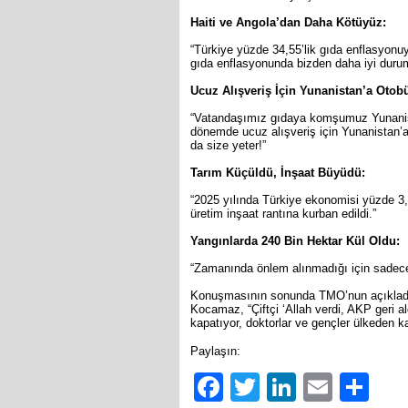
Haiti ve Angola’dan Daha Kötüyüz:
“Türkiye yüzde 34,55’lik gıda enflasyonuyl
gıda enflasyonunda bizden daha iyi duru
Ucuz Alışveriş İçin Yunanistan’a Otobü
“Vatandaşımız gıdaya komşumuz Yunanista
dönemde ucuz alışveriş için Yunanistan’a
da size yeter!”
Tarım Küçüldü, İnşaat Büyüdü:
“2025 yılında Türkiye ekonomisi yüzde 3
üretim inşaat rantına kurban edildi.”
Yangınlarda 240 Bin Hektar Kül Oldu:
“Zamanında önlem alınmadığı için sadece 
Konuşmasının sonunda TMO’nun açıkladığı h
Kocamaz, “Çiftçi ‘Allah verdi, AKP geri al
kapatıyor, doktorlar ve gençler ülkeden ka
Paylaşın:
Facebook
Twitter
LinkedIn
Email
Sh