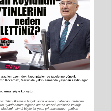
31 Mart 
Bozyazı B
Cumhuriy
merkezin
zileri üzerindeki tapu iptalleri ve iadelerine yönelik
anettin Kocamaz, Mersin’de yakın zamanda yaşanan zeytin ağacı
n Kocamaz şöyle konuştu:
iz dâhil ülkemizin birçok ilinde anadan, babadan, dededen
tün uyarılarımıza rağmen orman arazisi içerisinde kaldığı
. Mademki şimdi böyle bir yasa çıkaracaktınız, gariban