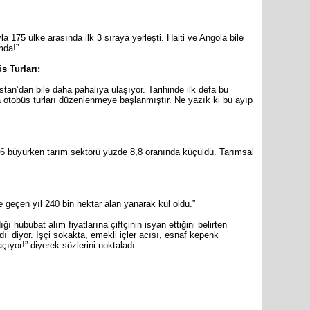
a 175 ülke arasında ilk 3 sıraya yerleşti. Haiti ve Angola bile
mda!”
s Turları:
n’dan bile daha pahalıya ulaşıyor. Tarihinde ilk defa bu
 otobüs turları düzenlenmeye başlanmıştır. Ne yazık ki bu ayıp
,6 büyürken tarım sektörü yüzde 8,8 oranında küçüldü. Tarımsal
geçen yıl 240 bin hektar alan yanarak kül oldu.”
ububat alım fiyatlarına çiftçinin isyan ettiğini belirten
dı’ diyor. İşçi sokakta, emekli içler acısı, esnaf kepenk
çıyor!” diyerek sözlerini noktaladı.
are