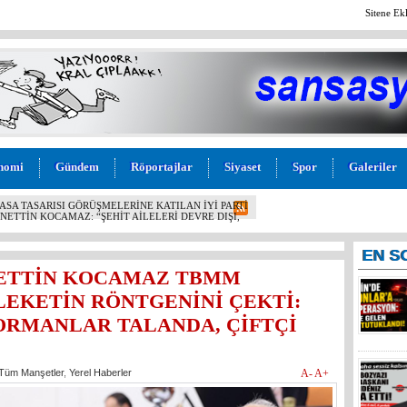
Sitene Ek
nomi
Gündem
Röportajlar
Siyaset
Spor
Galeriler
 OPERASYON: EYLEME GELEN 6 KİŞİ TUTUKLANDI!
EN
S
NETTİN KOCAMAZ TBMM
EKETİN RÖNTGENİNİ ÇEKTİ:
 ORMANLAR TALANDA, ÇİFTÇİ
Tüm Manşetler
,
Yerel Haberler
A-
A+