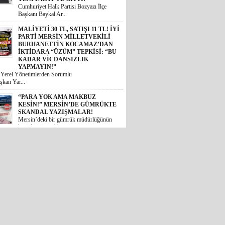
İKTİDARA “ÜZÜM” TEPKİSİ: “BU
KADAR VİCDANSIZLIK
YAPMAYIN!”
i Yerel Yönetimlerden Sorumlu
şkan Yar...
“PARA YOK AMA MAKBUZ
KESİN!” MERSİN’DE GÜMRÜKTE
SKANDAL YAZIŞMALAR!
Mersin’deki bir gümrük müdürlüğünün
kesinleşmiş mahkem...
MİDESİ KALDIRAN OKUSUN:
MİDYE DOLMASINI GAZETE
KÂĞIDIYLA PİŞİRMİŞLER!
MERSİN’DE İNANILMAZ GIDA
SKANDALI
 Akdeniz ilçesinde halk sağlığını
 ...
İYİ PARTİLİ BURHANETTİN
KOCAMAZ’DAN TBMM’DE
TARSUS ÇAĞRISI: “TARİHİ
ESERLER AİT OLDUĞU
TOPRAKLARA DÖNMELİ!”
 Mersin Milletvekili Burhanettin
, TBM...
GÜNÜN ÜNİVERSİTE TEZ