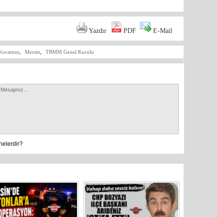
Yazdır
PDF
E-Mail
n Kocamaz
,
Mersin
,
TBMM Genel Kurulu
nelerdir?