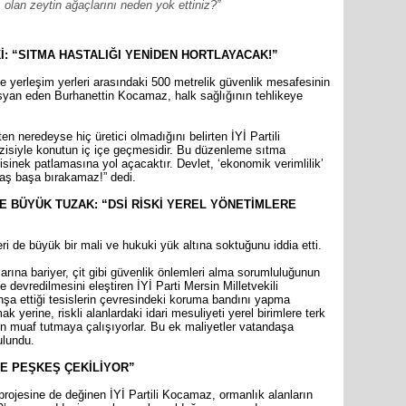
olan zeytin ağaçlarını neden yok ettiniz?”
TBMM Ad
görüşülm
: “SITMA HASTALIĞI YENİDEN HORTLAYACAK!”
 ile yerleşim yerleri arasındaki 500 metrelik güvenlik mesafesinin
yan eden Burhanettin Kocamaz, halk sağlığının tehlikeye
n neredeyse hiç üretici olmadığını belirten İYİ Partili
zisiyle konutun iç içe geçmesidir. Bu düzenleme sıtma
isinek patlamasına yol açacaktır. Devlet, ‘ekonomik verimlilik’
 baş başa bırakamaz!” dedi.
E BÜYÜK TUZAK: “DSİ RİSKİ YEREL YÖNETİMLERE
ri de büyük bir mali ve hukuki yük altına soktuğunu iddia etti.
larına bariyer, çit gibi güvenlik önlemleri alma sorumluluğunun
e devredilmesini eleştiren İYİ Parti Mersin Milletvekili
nşa ettiği tesislerin çevresindeki koruma bandını yapma
yerine, riskli alanlardaki idari mesuliyeti yerel birimlere terk
n muaf tutmaya çalışıyorlar. Bu ek maliyetler vatandaşa
ulundu.
E PEŞKEŞ ÇEKİLİYOR”
projesine de değinen İYİ Partili Kocamaz, ormanlık alanların