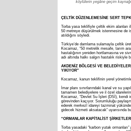
köylülerin yegâne geçim kaynağı 
ÇELTİK DÜZENLEMESİNE SERT TEPKİ
Torba yasa teklifiyle çeltik ekim alanları
50 metreye düşürülmek istenmesine de is
atıldığını söyledi.
Türkiye’de damlama sulamayla çeltik ürete
Kocamaz, “50 metrelik mesafe, tarım ara
hastalığının yeniden hortlamasına ve sivr
adı altında halkı salgın hastalık riskiyle
AKDENİZ BÖLGESİ VE BELEDİYELER
YIKIYOR”
Kocamaz, kanun teklifinin yerel yönetimle
İmar planı sınırlarındaki kanal ve su yapı
tamamen belediyelere ve il özel idarelerin
Kocamaz, “Devlet Su İşleri (DSİ), kendi i
görevinden kaçıyor. Sorumluluğu paylaşmak 
ederek merkezî idareyi tazminat yükünde
gidecek hizmeti aksatacak” uyarısında b
“ORMANLAR KAPİTALİST ŞİRKETLER
Torba yasadaki “karbon yutak ormanları” 