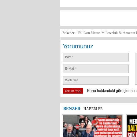
Etiketler:
İYİ Parti Mersin Milletvekili Burhanetti
Yorumunuz
Konu hakkındaki görüşleriniz 
BENZER
HABERLER