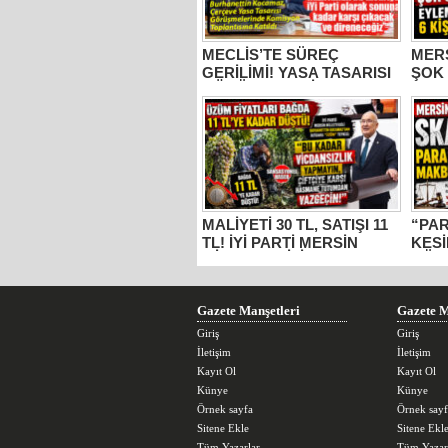
MECLİS’TE SÜREÇ
MER
GERİLİMİ! YASA TASARISI
ŞOK
GÖRÜŞMELERİNE
EYLE
KATILAN İYİ PARTİ MERSİN
TUT
MİLLETVEKİLİ
BURHANETTİN KOCAMAZ:
“ŞEHİT AİLELERİ DEVRE
DIŞI, KATİL APO
MUHATAP!”
MALİYETİ 30 TL, SATIŞI 11
“PA
TL! İYİ PARTİ MERSİN
KESİ
MİLLETVEKİLİ
GÜM
BURHANETTİN
YAZ
KOCAMAZ’DAN İKTİDARA
“ÜZÜM” TEPKİSİ: “BU
Gazete Manşetleri
Gazete M
KADAR VİCDANSIZLIK
YAPMAYIN!”
Giriş
Giriş
İletişim
İletişim
Kayıt Ol
Kayıt Ol
Künye
Künye
Örnek sayfa
Örnek sayf
Sitene Ekle
Sitene Ekl
Tüm Yazarlar
Tüm Yazar