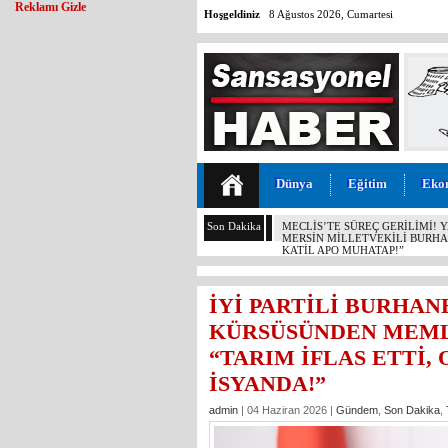
Reklamı Gizle
Hoşgeldiniz
8 Ağustos 2026, Cumartesi
Dünya
Eğitim
Eko
Son Dakika
MERSİN’DE DALTONLAR’A ŞOK
İYİ PARTİLİ BURHA
KÜRSÜSÜNDEN MEML
“TARIM İFLAS ETTİ,
İSYANDA!”
admin
| 04 Haziran 2026 |
Gündem
,
Son Dakika
,