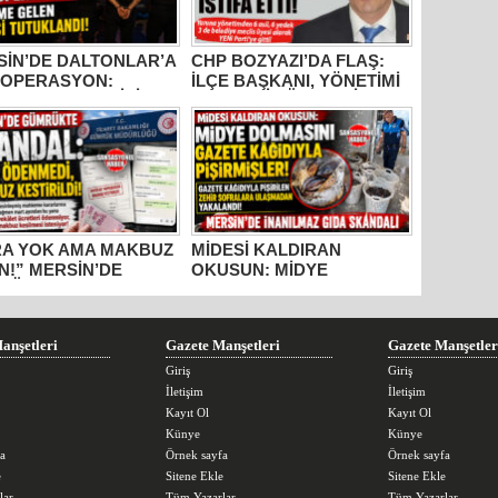
SİN’DE DALTONLAR’A
CHP BOZYAZI’DA FLAŞ:
 OPERASYON:
İLÇE BAŞKANI, YÖNETİMİ
ME GELEN 6 KİŞİ
VE MECLİS ÜYELERİ
UKLANDI!
PARTİDEN AYRILDI, YENİ
PARTİ’YE GİTTİ!
RA YOK AMA MAKBUZ
MİDESİ KALDIRAN
N!” MERSİN’DE
OKUSUN: MİDYE
RÜKTE SKANDAL
DOLMASINI GAZETE
IŞMALAR!
KÂĞIDIYLA PİŞİRMİŞLER!
MERSİN’DE İNANILMAZ
GIDA SKANDALI
anşetleri
Gazete Manşetleri
Gazete Manşetler
Giriş
Giriş
İletişim
İletişim
Kayıt Ol
Kayıt Ol
Künye
Künye
a
Örnek sayfa
Örnek sayfa
e
Sitene Ekle
Sitene Ekle
lar
Tüm Yazarlar
Tüm Yazarlar