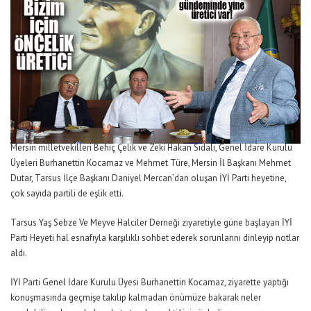
Mersin milletvekilleri Behiç Çelik ve Zeki Hakan Sıdalı, Genel İdare Kurulu
Üyeleri Burhanettin Kocamaz ve Mehmet Türe, Mersin İl Başkanı Mehmet
Dutar, Tarsus İlçe Başkanı Daniyel Mercan’dan oluşan İYİ Parti heyetine,
çok sayıda partili de eşlik etti.
Tarsus Yaş Sebze Ve Meyve Halciler Derneği ziyaretiyle güne başlayan İYİ
Parti Heyeti hal esnafıyla karşılıklı sohbet ederek sorunlarını dinleyip notlar
aldı.
İYİ Parti Genel İdare Kurulu Üyesi Burhanettin Kocamaz, ziyarette yaptığı
konuşmasında geçmişe takılıp kalmadan önümüze bakarak neler