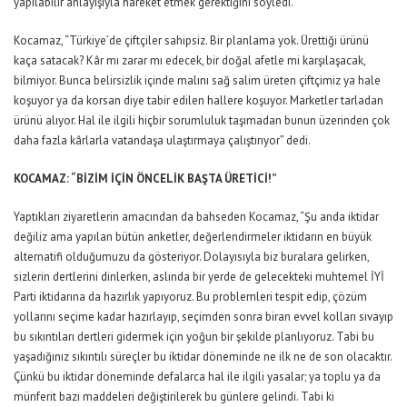
yapılabilir anlayışıyla hareket etmek gerektiğini söyledi.
Kocamaz, “Türkiye’de çiftçiler sahipsiz. Bir planlama yok. Ürettiği ürünü
kaça satacak? Kâr mı zarar mı edecek, bir doğal afetle mi karşılaşacak,
bilmiyor. Bunca belirsizlik içinde malını sağ salim üreten çiftçimiz ya hale
koşuyor ya da korsan diye tabir edilen hallere koşuyor. Marketler tarladan
ürünü alıyor. Hal ile ilgili hiçbir sorumluluk taşımadan bunun üzerinden çok
daha fazla kârlarla vatandaşa ulaştırmaya çalıştırıyor” dedi.
KOCAMAZ: “BİZİM İÇİN ÖNCELİK BAŞTA ÜRETİCİ!”
Yaptıkları ziyaretlerin amacından da bahseden Kocamaz, “Şu anda iktidar
değiliz ama yapılan bütün anketler, değerlendirmeler iktidarın en büyük
alternatifi olduğumuzu da gösteriyor. Dolayısıyla biz buralara gelirken,
sizlerin dertlerini dinlerken, aslında bir yerde de gelecekteki muhtemel İYİ
Parti iktidarına da hazırlık yapıyoruz. Bu problemleri tespit edip, çözüm
yollarını seçime kadar hazırlayıp, seçimden sonra biran evvel kolları sıvayıp
bu sıkıntıları dertleri gidermek için yoğun bir şekilde planlıyoruz. Tabi bu
yaşadığınız sıkıntılı süreçler bu iktidar döneminde ne ilk ne de son olacaktır.
Çünkü bu iktidar döneminde defalarca hal ile ilgili yasalar; ya toplu ya da
münferit bazı maddeleri değiştirilerek bu günlere gelindi. Tabi ki