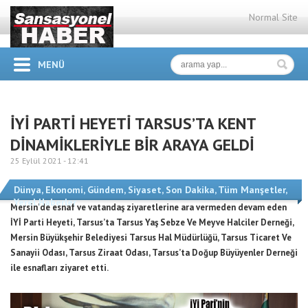
Normal Site
MENÜ
İYİ PARTİ HEYETİ TARSUS’TA KENT
DİNAMİKLERİYLE BİR ARAYA GELDİ
25 Eylül 2021 -
12:41
Dünya
,
Ekonomi
,
Gündem
,
Siyaset
,
Son Dakika
,
Tüm Manşetler
,
Yerel Haberler
Mersin’de esnaf ve vatandaş ziyaretlerine ara vermeden devam eden
İYİ Parti Heyeti, Tarsus’ta Tarsus Yaş Sebze Ve Meyve Halciler Derneği,
Mersin Büyükşehir Belediyesi Tarsus Hal Müdürlüğü, Tarsus Ticaret Ve
Sanayii Odası, Tarsus Ziraat Odası, Tarsus’ta Doğup Büyüyenler Derneği
ile esnafları ziyaret etti.