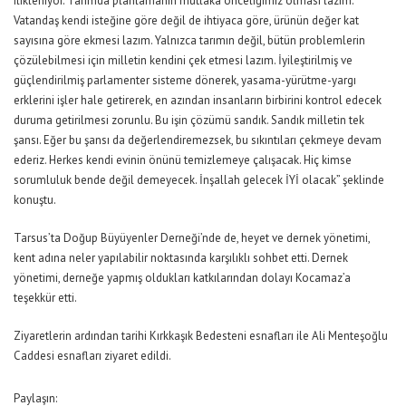
ilikleniyor. Tarımda planlamanın mutlaka önceliğimiz olması lazım.
Vatandaş kendi isteğine göre değil de ihtiyaca göre, ürünün değer kat
sayısına göre ekmesi lazım. Yalnızca tarımın değil, bütün problemlerin
çözülebilmesi için milletin kendini çek etmesi lazım. İyileştirilmiş ve
güçlendirilmiş parlamenter sisteme dönerek, yasama-yürütme-yargı
erklerini işler hale getirerek, en azından insanların birbirini kontrol edecek
duruma getirilmesi zorunlu. Bu işin çözümü sandık. Sandık milletin tek
şansı. Eğer bu şansı da değerlendiremezsek, bu sıkıntıları çekmeye devam
ederiz. Herkes kendi evinin önünü temizlemeye çalışacak. Hiç kimse
sorumluluk bende değil demeyecek. İnşallah gelecek İYİ olacak” şeklinde
konuştu.
Tarsus’ta Doğup Büyüyenler Derneği’nde de, heyet ve dernek yönetimi,
kent adına neler yapılabilir noktasında karşılıklı sohbet etti. Dernek
yönetimi, derneğe yapmış oldukları katkılarından dolayı Kocamaz’a
teşekkür etti.
Ziyaretlerin ardından tarihi Kırkkaşık Bedesteni esnafları ile Ali Menteşoğlu
Caddesi esnafları ziyaret edildi.
Paylaşın: