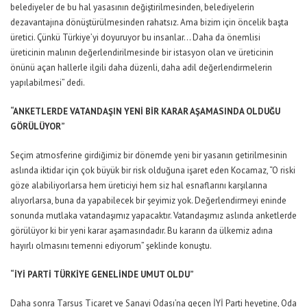
belediyeler de bu hal yasasının değiştirilmesinden, belediyelerin
dezavantajına dönüştürülmesinden rahatsız. Ama bizim için öncelik başta
üretici. Çünkü Türkiye’yi doyuruyor bu insanlar… Daha da önemlisi
üreticinin malının değerlendirilmesinde bir istasyon olan ve üreticinin
önünü açan hallerle ilgili daha düzenli, daha adil değerlendirmelerin
yapılabilmesi” dedi.
“ANKETLERDE VATANDAŞIN YENİ BİR KARAR AŞAMASINDA OLDUĞU
GÖRÜLÜYOR”
Seçim atmosferine girdiğimiz bir dönemde yeni bir yasanın getirilmesinin
aslında iktidar için çok büyük bir risk olduğuna işaret eden Kocamaz, “O riski
göze alabiliyorlarsa hem üreticiyi hem siz hal esnaflarını karşılarına
alıyorlarsa, buna da yapabilecek bir şeyimiz yok. Değerlendirmeyi eninde
sonunda mutlaka vatandaşımız yapacaktır. Vatandaşımız aslında anketlerde
görülüyor ki bir yeni karar aşamasındadır. Bu kararın da ülkemiz adına
hayırlı olmasını temenni ediyorum” şeklinde konuştu.
“İYİ PARTİ TÜRKİYE GENELİNDE UMUT OLDU”
Daha sonra Tarsus Ticaret ve Sanayi Odası’na geçen İYİ Parti heyetine, Oda