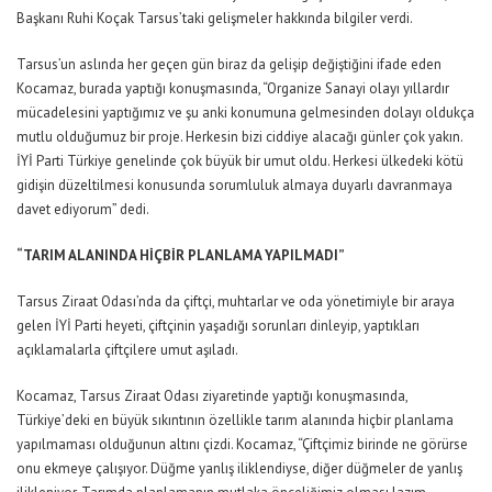
Başkanı Ruhi Koçak Tarsus’taki gelişmeler hakkında bilgiler verdi.
Tarsus’un aslında her geçen gün biraz da gelişip değiştiğini ifade eden
Kocamaz, burada yaptığı konuşmasında, “Organize Sanayi olayı yıllardır
mücadelesini yaptığımız ve şu anki konumuna gelmesinden dolayı oldukça
mutlu olduğumuz bir proje. Herkesin bizi ciddiye alacağı günler çok yakın.
İYİ Parti Türkiye genelinde çok büyük bir umut oldu. Herkesi ülkedeki kötü
gidişin düzeltilmesi konusunda sorumluluk almaya duyarlı davranmaya
davet ediyorum” dedi.
“TARIM ALANINDA HİÇBİR PLANLAMA YAPILMADI”
Tarsus Ziraat Odası’nda da çiftçi, muhtarlar ve oda yönetimiyle bir araya
gelen İYİ Parti heyeti, çiftçinin yaşadığı sorunları dinleyip, yaptıkları
açıklamalarla çiftçilere umut aşıladı.
Kocamaz, Tarsus Ziraat Odası ziyaretinde yaptığı konuşmasında,
Türkiye’deki en büyük sıkıntının özellikle tarım alanında hiçbir planlama
yapılmaması olduğunun altını çizdi. Kocamaz, “Çiftçimiz birinde ne görürse
onu ekmeye çalışıyor. Düğme yanlış iliklendiyse, diğer düğmeler de yanlış