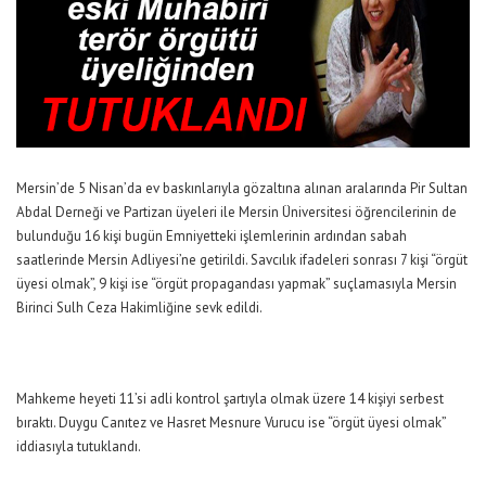
Mersin’de 5 Nisan’da ev baskınlarıyla gözaltına alınan aralarında Pir Sultan
Abdal Derneği ve Partizan üyeleri ile Mersin Üniversitesi öğrencilerinin de
bulunduğu 16 kişi bugün Emniyetteki işlemlerinin ardından sabah
saatlerinde Mersin Adliyesi’ne getirildi. Savcılık ifadeleri sonrası 7 kişi “örgüt
üyesi olmak”, 9 kişi ise “örgüt propagandası yapmak” suçlamasıyla Mersin
Birinci Sulh Ceza Hakimliğine sevk edildi.
Mahkeme heyeti 11’si adli kontrol şartıyla olmak üzere 14 kişiyi serbest
bıraktı. Duygu Canıtez ve Hasret Mesnure Vurucu ise “örgüt üyesi olmak”
iddiasıyla tutuklandı.