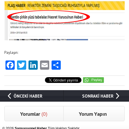
Paylaşın:
Facebook
Twitter
LinkedIn
Email
Share
ÖNCEKİ HABER
SONRAKİ HABER
Yorumlar
(0)
Yorum Yapın
© 2026
Sansasyonel Haber
Tüm Hakları Saklıdır.