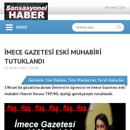
Normal Site
MENÜ
İMECE GAZETESİ ESKİ MUHABİRİ
TUTUKLANDI
13 Nisan 2017 -
20:48
Gündem
,
Son Dakika
,
Tüm Manşetler
,
Yerel Haberler
5 Nisan’da gözaltına alınan Üniversite öğrencisi ve İmece Gazetesi eski
muhabiri Hasret Vurucu TKP/ML üyeliği gerekçesiyle tutuklandı.