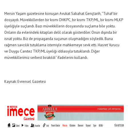
Mersin Yaşam gazetesine konuşan Avukat Sabahat Gençtarih, “Tuhaf bir
dosyaydı. Müvekkillerden bir kısmı DHKPC, bir kısmı TKP/ML, bir kısmı MLKP
üyeliğiyle suçlandı. Bazı müvekkillerin dosyasında suçlama bile yoktu.
Onların da evlerindeki kitapları delil olarak gösterdiler. Onun dışında bir
isnat yoktu. Biz de propaganda suçunun oluşmadığını söyledik. Buna
rağmen savcılık tutuklama istemiyle mahkemeye sevk etti. Hasret Vurucu
ve Duygu Canıtez TKP/ML üyeliği iddiasıyla tutuklandı. Diğer
müvekkillerimiz serbest bırakıldı” ifadelerini kullandı.
Kaynak: Evrensel Gazetesi