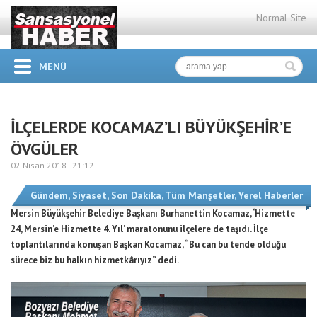
Normal Site
MENÜ
İLÇELERDE KOCAMAZ’LI BÜYÜKŞEHİR’E
ÖVGÜLER
02 Nisan 2018 -
21:12
Gündem
,
Siyaset
,
Son Dakika
,
Tüm Manşetler
,
Yerel Haberler
Mersin Büyükşehir Belediye Başkanı Burhanettin Kocamaz, ‘Hizmette
24, Mersin’e Hizmette 4. Yıl’ maratonunu ilçelere de taşıdı. İlçe
toplantılarında konuşan Başkan Kocamaz, “Bu can bu tende olduğu
sürece biz bu halkın hizmetkârıyız” dedi.