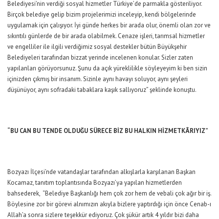
Belediyesi’nin verdiği sosyal hizmetler Türkiye’de parmakla gösteriliyor.
Birçok belediye gelip bizim projelerimizi inceleyip, kendi bölgelerinde
uygulamak için çalışıyor. İyi günde herkes bir arada olur, önemli olan zor ve
sıkıntılı günlerde de bir arada olabilmek. Cenaze işleri, tarımsal hizmetler
ve engelliler ile ilgili verdiğimiz sosyal destekler bütün Büyükşehir
Belediyeleri tarafından bizzat yerinde incelenen konular. Sizler zaten
yapılanları görüyorsunuz. Şunu da açık yüreklilikle söyleyeyim ki ben sizin
içinizden çıkmış bir insanım. Sizinle aynı havayı soluyor, aynı şeyleri
düşünüyor, aynı sofradaki tabaklara kaşık sallıyoruz” şeklinde konuştu.
“BU CAN BU TENDE OLDUĞU SÜRECE BİZ BU HALKIN HİZMETKÂRIYIZ”
Bozyazı İlçesi’nde vatandaşlar tarafından alkışlarla karşılanan Başkan
Kocamaz, tanıtım toplantısında Bozyazı’ya yapılan hizmetlerden
bahsederek, “Belediye Başkanlığı hem çok zor hem de vebali çok ağır bir iş.
Böylesine zor bir görevi alnımızın akıyla bizlere yaptırdığı için önce Cenab-ı
Allah’a sonra sizlere teşekkür ediyoruz. Çok şükür artık 4 yıldır bizi daha