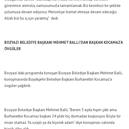
görevimizi arımızla, namusumuzla tamamlamak. Biz kesintisiz bir şekilde
yolumuza devam ediyoruz. Mersinliye hizmet etmeye devam edeceğiz.
Allah bizi bu iş için yaratmış” dedi.
BOZYAZI BELEDİYE BAŞKANI MEHMET BALLI’DAN BAŞKAN KOCAMAZ’A
ÖVGÜLER
Bozyazı’daki programda konuşan Bozyazı Belediye Başkanı Mehmet Ballı,
konuşmasında Büyükşehir Belediye Başkanı Burhanettin Kocamaz’a
övgüler yağdırdı.
Bozyazı Belediye Başkanı Mehmet Ballı, “Benim 3 ayda hışım çıktı ama
Burhanettin Kocamaz başkan 24 yıldır hiç durmadan koşturuyor. Böyle bir
insan olamaz. Ya uzaylı ya da biyonik adam” diye konuşması salonda
büyük alkış aldı.