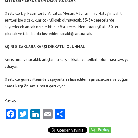
KIYI KESİMLERDE NEM ORANI ARTACAK
Özellikle kıyı kesimlerde; Antalya, Mersin, Adana’nın ve Hatay’ın sahil
şeritleri ise sıcaklıklar çok yüksek olmayacak, 33-34 derecelerde
seyredecek ancak nem etkisini gösterecek. Nem oranı yüzde 80’lere
çıkacak ve tabii bu da hissedilen sıcaklığı arttıracak.
AŞIRI SICAKLARA KARŞI DİKKATLİ OLUNMALI
Ani ısınma ve sıcaklık artışlarına karşı dikkatli ve tedbirli olunması tavsiye
ediliyor.
Özellikle güney illerinde yaşayanların hissedilen aşırı sıcaklara ve yoğun
neme karşı önlem alması gerekiyor.
Paylaşın:
Facebook
Twitter
LinkedIn
Email
Share