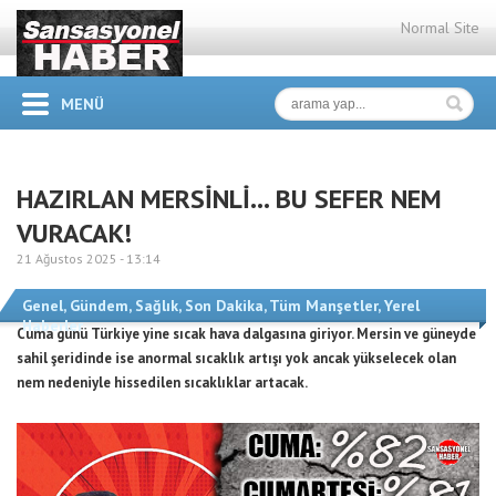
Normal Site
MENÜ
HAZIRLAN MERSİNLİ… BU SEFER NEM
VURACAK!
21 Ağustos 2025 -
13:14
Genel
,
Gündem
,
Sağlık
,
Son Dakika
,
Tüm Manşetler
,
Yerel
Haberler
Cuma günü Türkiye yine sıcak hava dalgasına giriyor. Mersin ve güneyde
sahil şeridinde ise anormal sıcaklık artışı yok ancak yükselecek olan
nem nedeniyle hissedilen sıcaklıklar artacak.